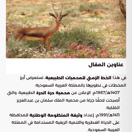
عناوين المقال
في هذا
، نستعرض أبرز
الخط الزمني للمحميات الطبيعية
المحطات في تطويرها بالمملكة العربية السعودية:
1407هـ/1987م: الإعلان عن
الطبيعية، والتي
محمية حرة الحرة
أصبحت لاحقًا جزءًا من محمية الملك سلمان بن عبدالعزيز
المَلكية.
1411هـ/1991م: إعداد
للمحافظة
وثيقة المنظومة الوطنية
على الحياة الفطرية والتنمية الريفية المستدامة في المملكة
العربية السعودية.