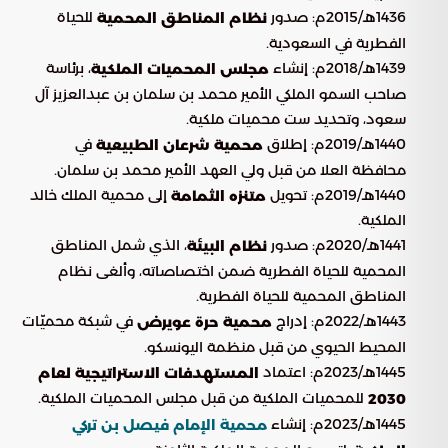
1436هـ/2015م: صدور
للحياة
نظام المناطق المحمية
الفطرية في السعودية.
1439هـ/2018م: إنشاء
، برئاسة
مجلس المحميات الملكية
صاحب السمو الملكي الأمير محمد بن سلمان بن عبدالعزيز آل
سعود، وتحديد ست محميات ملكية.
1440هـ/2019م: إطلاق
في
محمية شرعان الطبيعية
محافظة العلا من قبل ولي العهد الأمير محمد بن سلمان.
1440هـ/2019م: تحويل
إلى محمية الملك خالد
متنزه الثمامة
الملكية.
1441هـ/2020م: صدور
، الذي شمل المناطق
نظام البيئة
المحمية للحياة الفطرية ضمن اختصاصاته، وألغى نظام
المناطق المحمية للحياة الفطرية.
1443هـ/2022م: إدراج
في شبكة محميّات
محمية حرة عويرض
المحيط الحيوي من قبل منظمة اليونسكو.
1445هـ/2023م: اعتماد
المستهدفات الاستراتيجية لعام
للمحميات الملكية من قبل مجلس المحميات الملكية.
2030
1445هـ/2023م: إنشاء
محمية الإمام فيصل بن تركي