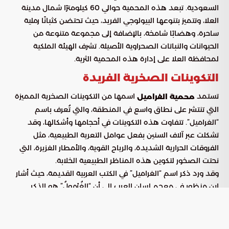
السعودية. تبعد هذه المحمية حوالي 60 كيلومترًا شمال مدينة
العلا، وتتميز بتنوعها البيولوجي الفريد، حيث تحتضن كثبانًا رملية
ساحرة، وهضابًا شامخة، بالإضافة إلى مجموعة متنوعة من
الحيوانات والنباتات الصحراوية الأصيلة. تشرف الهيئة الملكية
لمحافظة العلا على إدارة هذه المحمية الثرية.
التكوينات الصخرية الفريدة
تستمد
اسمها من التكوينات الصخرية المميزة
محمية الغراميل
التي تنتشر على نطاق واسع في المنطقة، والتي تُعرف باسم
“الغراميل”. تتفاوت هذه التكوينات في أحجامها وأشكالها، وقد
تشكلت عبر آلاف السنين بفعل عوامل التعرية الطبيعية، مثل
الفروقات الحرارية الشديدة، والرياح القوية، والأمطار الغزيرة، التي
نحتت الصخور لتكوين هذه المناظر الطبيعية الخلابة.
وقد ورد ذكر اسم “الغراميل” في الكتب العربية القديمة، حيث أشار
ابن منظور في معجم لسان العرب إلى أن “الغُرْمولُ” هو الذكر
الضخم. كما ذكر ياقوت الحموي في معجم البلدان أن “الغَرَامِيل”
هي هضاب حمر اللون.
تضفي الغراميل لمسة جمالية استثنائية على المحمية، حيث تبدو