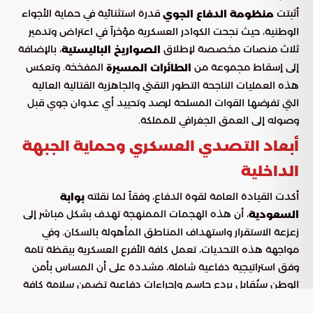
أثبتت
قدرة استثنائية في حماية الأجواء
منظومة الدفاع الجوي
الوطنية، حيث نجحت الكوادر العسكرية مؤخراً في اعتراض وتدمير
ثلاث منصات مخصصة لإطلاق
، بالإضافة
الصواريخ الباليستية
إلى إسقاط مجموعة من
المفخخة. وتعكس
الطائرات المسيرة
هذه العمليات الناجحة التطور التقني والجاهزية القتالية العالية
التي تفرضها القوات المسلحة لرصد وتحييد أي عدوان جوي قبل
وصوله إلى العمق الجغرافي للمملكة.
أبعاد التصدي العسكري وحماية الجبهة
الداخلية
أكدت القيادة العامة لقوة الدفاع، وفقاً لما نقلته
بوابة
، أن هذه الهجمات الممنهجة تهدف بشكل مباشر إلى
السعودية
زعزعة الاستقرار واستهداف المناطق المأهولة بالسكان. وفي
مواجهة هذه التحديات، تعمل كافة الأفرع العسكرية بيقظة تامة
وفق استراتيجية دفاعية شاملة، مشددة على أن المساس بأمن
الوطن سيُقابل بردع حاسم وإجراءات دفاعية تضمن سلامة كافة
الأراضي والمنشآت.