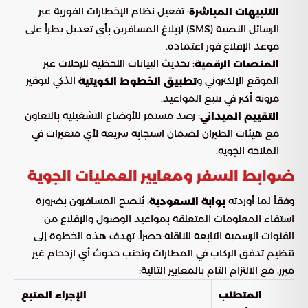
: تفعيل نظام الإخطارات الفورية عبر
التنبيهات المباشرة
الرسائل النصية (SMS) لإبلاغ المسافرين بأي تعديل يطرأ على
موعد الإقلاع فور اعتماده.
: تحديث البيانات اللحظية للرحلات عبر
المنصات الرقمية
الموقع الإلكتروني و
الذكي لتوفير
تطبيق الخطوط الكويتية
مرونة أكبر في تتبع المواعيد.
: رصد مستمر للأوضاع التشغيلية بالتعاون
التقييم الميداني
مع هيئات الطيران لضمان استجابة سريعة لأي متغيرات في
الملاحة الجوية.
ضوابط السفر ومعايير العمليات الجوية
وفقاً لما أوردته
، يُنصح المسافرون بضرورة
بوابة السعودية
استقاء المعلومات المتعلقة بمواعيد الوصول والإقلاع من
القنوات الرسمية التابعة للناقلة حصراً. تهدف هذه الخطوة إلى
تنظيم تدفق الركاب في المطارات وتجنب حدوث أي ازدحام غير
مبرر، مع الالتزام التام بالمعايير التالية:
المتطلب
الإجراء المتبع