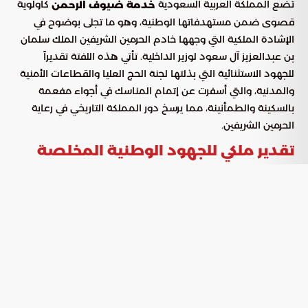
تضع المملكة العربية السعودية
كأولوية
خدمة ضيوف الرحمن
قصوى ضمن مستهدفاتها الوطنية، وهو ما تجلى بوضوح في
الإشادة الملكية التي وجهها خادم الحرمين الشريفين الملك سلمان
بن عبدالعزيز آل سعود لوزير الداخلية. تأتي هذه اللفتة تقديراً
للجهود الاستثنائية التي بذلتها لجنة الحج العليا والقطاعات الأمنية
والمدنية، والتي أسفرت عن إتمام المناسك في أجواء مفعمة
بالسكينة والطمأنينة، مما يرسخ دور المملكة التاريخي في رعاية
الحرمين الشريفين.
تقدير ملكي للجهود الوطنية المخلصة
أعرب الملك سلمان بن عبدالعزيز عن اعتزازه العميق بكافة الكوادر
الوطنية التي ساهمت في إنجاح منظومة الحج. وأشار إلى أن التميز
الذي شهده هذا العام هو نتاج لتوفيق الله ثم التخطيط الوقائي
الدقيق والمبكر، حيث ركزت الرسالة الملكية على عدة نقاط محورية
توثق هذا الإنجاز:
تمكين أكثر من (1,707,301) حاج من أداء فريضتهم بيسر وأمان
تام.
الإشادة بمستوى الاحترافية العالي والتفاني الذي أظهرته