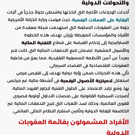
والتحولات الدولية
أحدثت الإجراءات الأخيرة التي اتخذتها واشنطن تحولاً جذرياً في آليات
، حيث فرضت وزارة الخزانة الأمريكية
الرقابة على العملات الرقمية
حزمة من العقوبات الصارمة التي استهدفت شبكة معقدة من
الأفراد والمؤسسات المرتبطة بإيران. تهدف هذه الخطوة
الاستراتيجية إلى إحكام القبضة على قطاع
التقنية المالية
والأصول المشفرة، لضمان تتبع التدفقات المالية التي كانت تتم
بعيداً عن أعين الأنظمة المصرفية التقليدية، مما يعزز من فاعلية
العقوبات الاقتصادية في الفضاء السيبراني.
تأتي هذه التحركات ضمن رؤية دولية تهدف إلى تقليص فرص
استغلال
في أنشطة مالية غير مرخص
لامركزية الأصول الرقمية
بها. ومع تزايد الاعتماد على الحلول التقنية لتجاوز القيود المالية،
أصبحت السيطرة القانونية على منصات التداول أولوية قصوى
للقوى العالمية، وذلك لسد الثغرات التي تتيح التدفقات المالية غير
الخاضعة للرقابة الدولية وتأمين استقرار النظام المالي العالمي.
الأفراد المشمولون بقائمة العقوبات
الدولية