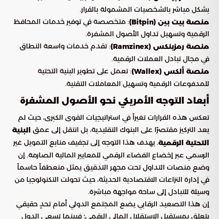
بشكل مباشر بالشخصيات المشمولة بالقرار.
: متخصصة في توفير خدمات المحافظ
منصة بيت‌ بين (Bitpin)
الرقمية وتسهيل تداول الأصول المشفرة.
: تقدم خدمات واسعة النطاق
منصة رمزینكس (Ramzinex)
في مجال تبادل العملات الرقمية.
: تعمل على تطوير البنية التحتية
منصة ألكس (Wallex)
للمدفوعات الرقمية وتسهيل المعاملات التقنية.
أبعاد التوجه الأمريكي نحو الأصول المشفرة
تعكس هذه القرارات تغيراً في استراتيجيات القوى الكبرى، حيث لم
يعد التركيز مقتصرًا على البنوك التقليدية، بل انتقل إلى عمق
البنية
. يهدف هذا التوجه إلى تجفيف منابع التمويل غير
التحتية الرقمية
الرسمي عبر إخضاع الفضاء الرقمي للمعايير المالية الصارمة. إن
وضع منصات التداول تحت مجهر التدقيق يمثل منعطفاً حاسماً
في إدارة النزاعات الاقتصادية الحديثة، حيث تحولت التكنولوجيا من
وسيلة للتبادل إلى ساحة مواجهة مباشرة.
إن هذا التصعيد الرقابي يضع المجتمع الدولي أمام تحدٍ حقيقي
يتعلق بمستقبل الاستقلال المالي الرقمي؛ فبينما تسعى الدول