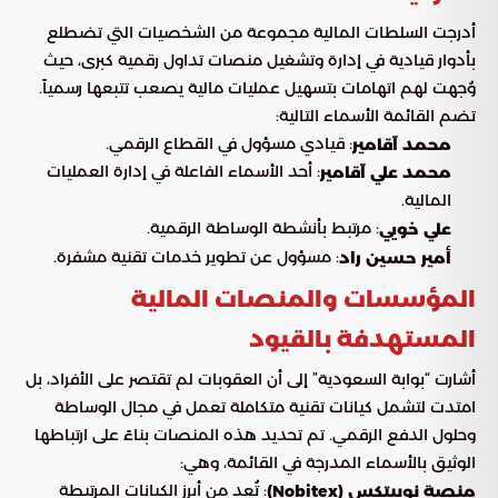
أدرجت السلطات المالية مجموعة من الشخصيات التي تضطلع
بأدوار قيادية في إدارة وتشغيل منصات تداول رقمية كبرى، حيث
وُجهت لهم اتهامات بتسهيل عمليات مالية يصعب تتبعها رسمياً.
تضم القائمة الأسماء التالية:
: قيادي مسؤول في القطاع الرقمي.
محمد آقامير
: أحد الأسماء الفاعلة في إدارة العمليات
محمد علي آقامير
المالية.
: مرتبط بأنشطة الوساطة الرقمية.
علي خويي
: مسؤول عن تطوير خدمات تقنية مشفرة.
أمير حسين راد
المؤسسات والمنصات المالية
المستهدفة بالقيود
أشارت “بوابة السعودية” إلى أن العقوبات لم تقتصر على الأفراد، بل
امتدت لتشمل كيانات تقنية متكاملة تعمل في مجال الوساطة
وحلول الدفع الرقمي. تم تحديد هذه المنصات بناءً على ارتباطها
الوثيق بالأسماء المدرجة في القائمة، وهي:
: تُعد من أبرز الكيانات المرتبطة
منصة نوبيتكس (Nobitex)