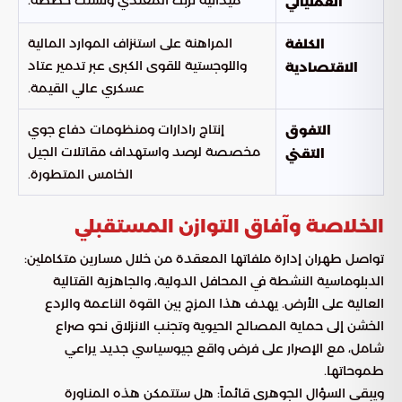
ميدانية تربك المعتدي وتشتت خططه.
العملياتي
المراهنة على استنزاف الموارد المالية
الكلفة
واللوجستية للقوى الكبرى عبر تدمير عتاد
الاقتصادية
عسكري عالي القيمة.
إنتاج رادارات ومنظومات دفاع جوي
التفوق
مخصصة لرصد واستهداف مقاتلات الجيل
التقني
الخامس المتطورة.
الخلاصة وآفاق التوازن المستقبلي
تواصل طهران إدارة ملفاتها المعقدة من خلال مسارين متكاملين:
الدبلوماسية النشطة في المحافل الدولية، والجاهزية القتالية
العالية على الأرض. يهدف هذا المزج بين القوة الناعمة والردع
الخشن إلى حماية المصالح الحيوية وتجنب الانزلاق نحو صراع
شامل، مع الإصرار على فرض واقع جيوسياسي جديد يراعي
طموحاتها.
ويبقى السؤال الجوهري قائماً: هل ستتمكن هذه المناورة