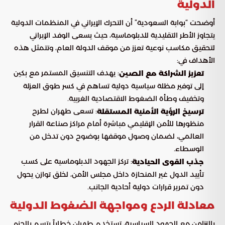
الدولية
أوضحت “بوابة السعودية” أن التحرك الإيراني في المنظمات الدولية
يتجاوز الأطر التقليدية للدبلوماسية، حيث يسعى الوفد الإيراني
لتحقيق مكاسب نوعية تعزز من موقف الدولة العام، وتتمثل هذه
الأهداف في:
: يهدف التنسيق المستمر مع بكين
تعزيز الشراكة مع الصين
إلى توفير مظلة سياسية دولية تساهم في كسر طوق العزلة
وتخفيف وطأة الضغوط الاقتصادية الغربية.
: تسعى طهران لطرح
ترسيخ الرؤية الأمنية المستقلة
منظورها للأمن الإقليمي مباشرة أمام مراكز صناعة القرار
العالمي، لضمان وصول موقفها بوضوح دون تدخل من
الوسطاء.
: تركز الجهود الدبلوماسية على كسب
جذب القوى الحيادية
تأييد الدول غير المنحازة داخل مجلس الأمن، لخلق توازن يحول
دون تمرير قرارات دولية أحادية الجانب.
معادلة الردع ومواجهة الضغوط الدولية
بالتزامن مع الجهود السياسية، تستخدم طهران خطاباً يتسم بالحزم