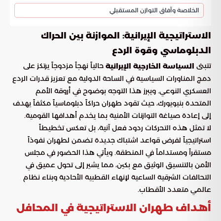
الخلاصة وآفاق التوازن المستقبلي
الاستراتيجية الإيرانية: الموازنة بين الحراك
الدبلوماسي وقوة الردع
تتبنى
حالياً نهجاً مزدوجاً يرتكز على
السياسة الخارجية الإيرانية
دمج المناورات السياسية في الساحة الدولية مع تعزيز قدرات الردع
العسكري النوعي. ويبرز هذا التوجه بوضوح في أروقة الأمم
المتحدة بنيويورك، حيث تقود طهران حراكاً دبلوماسياً مكثفاً يهدف
إلى إعادة صياغة التوازنات الأمنية بما يخدم أهدافها القومية.
لا تمثل هذه التحركات ردود فعل آنية، بل تعكس تخطيطاً
استراتيجياً لفرض قواعد اشتباك جديدة تضمن لطهران نفوذاً
مستقراً ومستداماً في المنطقة. ويأتي هذا الحضور في مجلس
الأمن بالتنسيق الوثيق مع بكين، مما يشير إلى تحول عميق في
التحالفات الشرقية الساعية لإنهاء القطبية الأحادية وبناء نظام
عالمي متعدد الأقطاب.
أهداف طهران الاستراتيجية في المحافل