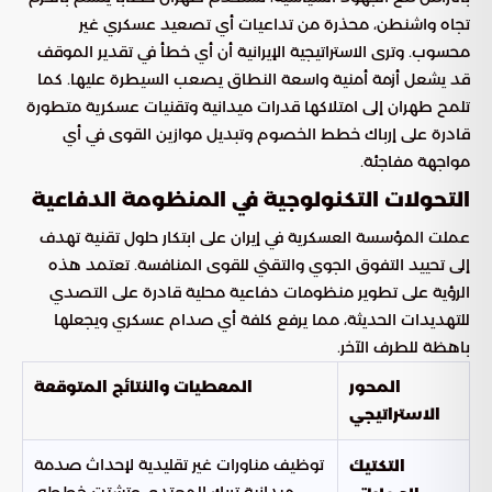
تجاه واشنطن، محذرة من تداعيات أي تصعيد عسكري غير
محسوب. وترى الاستراتيجية الإيرانية أن أي خطأ في تقدير الموقف
قد يشعل أزمة أمنية واسعة النطاق يصعب السيطرة عليها. كما
تلمح طهران إلى امتلاكها قدرات ميدانية وتقنيات عسكرية متطورة
قادرة على إرباك خطط الخصوم وتبديل موازين القوى في أي
مواجهة مفاجئة.
التحولات التكنولوجية في المنظومة الدفاعية
عملت المؤسسة العسكرية في إيران على ابتكار حلول تقنية تهدف
إلى تحييد التفوق الجوي والتقني للقوى المنافسة. تعتمد هذه
الرؤية على تطوير منظومات دفاعية محلية قادرة على التصدي
للتهديدات الحديثة، مما يرفع كلفة أي صدام عسكري ويجعلها
باهظة للطرف الآخر.
المحور
المعطيات والنتائج المتوقعة
الاستراتيجي
توظيف مناورات غير تقليدية لإحداث صدمة
التكتيك