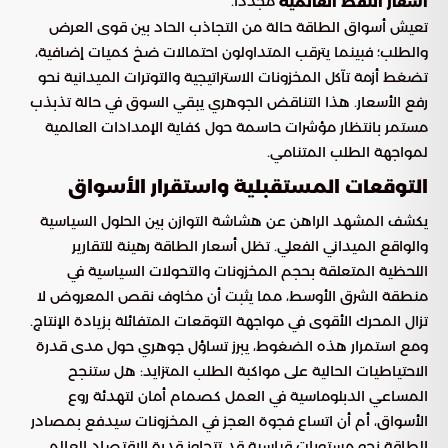
مجدداً.
أسعار النفط العالمية
تعيش أسواق الطاقة حالة من التجاذب الحاد بين قوى العرض
والطلب؛ فبينما يترقب المتداولون احتمالات ضخ كميات إضافية،
تضغط أزمة تآكل المخزونات الاستراتيجية والتوترات الميدانية نحو
رفع الأسعار. هذا التناقض الجوهري يبقي السوق في حالة تذبذب
مستمر بانتظار مؤشرات حاسمة حول كفاية الإمدادات العالمية
لمواجهة الطلب المتنامي.
التوقعات المستقبلية واستقرار الأسواق
يكشف المشهد الراهن عن هشاشة التوازن بين الحلول السياسية
والواقع الميداني الفعلي. تظل أسعار الطاقة رهينة للتقارير
اللحظية المتعلقة بحجم المخزونات والتحولات السياسية في
منطقة الشرق الأوسط، مما يثبت أن مخاوف نقص المعروض لا
تزال المحرك الأقوى في مواجهة التوقعات المتفائلة بزيادة الإنتاج.
ومع استمرار هذه الضغوط، يبرز تساؤل جوهري حول مدى قدرة
الاحتياطيات الحالية على مواكبة الطلب المتزايد: هل ستنجح
المساعي الدبلوماسية في العمل كصمام أمان لتهدئة روع
الأسواق، أم أن اتساع فجوة العجز في المخزونات سيدفع بمصادر
الطاقة نحو مستويات قياسية قد تتجاوز قدرة الاقتصاد العالمي