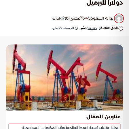
دولارا للبرميل
بوابة السعودية
أعجبني
(
0
)
شارك
دقائق القراءة
5
دقيقة
الجمعة, 22 مايو
نشر:
عناوين المقال
تحليل تقلبات أسعار النفط العالمية وتأثير المخزونات الاستراتيجية