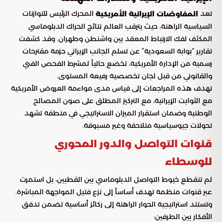
تعد
المحرك الرئيس للتوازنات
المفاوضات الإيرانية الأمريكية
السياسية الراهنة، حيث يترقب العالم نتائج الحراك الدبلوماسي
المكثف لفك الارتباط المعقد بين واشنطن وطهران. وقد كشفت
تقارير “بوابة السعودية” عن تسلم الجانب الإيراني حزمة مقترحات
رسمية من الإدارة الأمريكية، تخضع حالياً لمشرط الفحص الفني
والقانوني من قبل لجان تخصصية رفيعة المستوى.
تهدف هذه المراجعات إلى قياس مدى مواءمة العروض الأمريكية
مع الثوابت الإيرانية، مع التركيز المطلق على صون المصالح
الوطنية وضمان استقرار الميزان الاستراتيجي في منطقة تشهد
تحولات جيوسياسية متلاحقة وغير مسبوقة.
قنوات التواصل والدور المحوري
للوسطاء
لم تنقطع خيوط التواصل الدبلوماسي بين القطبين، بل استمرت
عبر قنوات منظمة تهدف أساساً إلى نزع فتيل المواجهة المباشرة.
وتستند استراتيجية الحوار الراهنة إلى ركائز أساسية تضمن تدفق
الأفكار بين الطرفين: