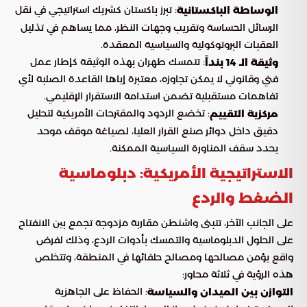
: تبرز باكستان كشريك استراتيجي في نقل
الوساطة الباكستانية
الرسائل الحساسة وتقريب وجهات النظر، مما يساهم في تذليل
العقبات البروتوكولية والسياسية المعقدة.
: تتمسك طهران بهذه الوثيقة كإطار عمل
وثيقة الـ 14 بنداً
فني وقانوني لا يمكن تجاوزه، معتبرة إياها القاعدة الصلبة لأي
تفاهمات مستقبلية تضمن استدامة الاستقرار الإقليمي.
: تخضع الردود والمقترحات الأمريكية لتحليل
مركزية التقييم
دقيق داخل دوائر صنع القرار العليا، لصياغة موقف موحد
يحدد سقف المناورة السياسية الممكنة.
الاستراتيجية الأمريكية: دبلوماسية
الضغط والردع
على الجانب الآخر، تتبنى واشنطن مقاربة مزدوجة تجمع بين الانفتاح
على الحلول الدبلوماسية والتمسك بأدوات الردع، وذلك لفرض
واقع يؤمن مصالحها ومصالح حلفائها في المنطقة، وتتخلص
هذه الرؤية في ثلاثة محاور:
: الحفاظ على الجاهزية
التوازن بين الميدان والسياسة