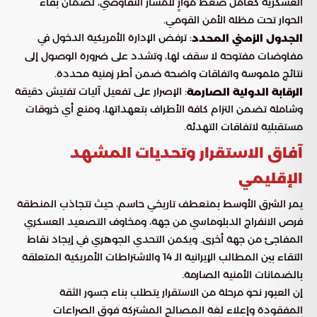
العسكرية كعامل ضغط موازٍ للمسار التفاوضي، لضمان بقاء
الحوار تحت مظلة الأمن القومي.
: ترفض الإدارة الأمريكية الدخول في
الجدول الزمني المحدد
مفاوضات مفتوحة لا سقف لها، وتشدد على ضرورة الوصول إلى
نتائج ملموسة واتفاقات واضحة ضمن أطر زمنية محددة.
: الإصرار على تفعيل آليات تفتيش دقيقة
الرقابة الدولية الصارمة
وشاملة تضمن التزام كافة الأطراف بتعهداتها، ومنع أي خروقات
مستقبلية لاتفاقات التهدئة.
آفاق الاستقرار وتحديات المشهد
الإقليمي
يمر الشرق الأوسط بمنعطف تاريخي حاسم، حيث تتجاذب المنطقة
فرص الانفراج الدبلوماسي من جهة، ومخاوف التصعيد العسكري
المفاجئ من جهة أخرى. ويكمن التحدي الجوهري في إيجاد نقاط
التقاء بين المطالب الإيرانية الـ 14 والاشتراطات الأمريكية المتعلقة
بالضمانات الأمنية الصارمة.
إن العبور نحو مرحلة من الاستقرار يتطلب بناء جسور الثقة
المفقودة وإعلاء لغة المصالح المشتركة فوق الصراعات