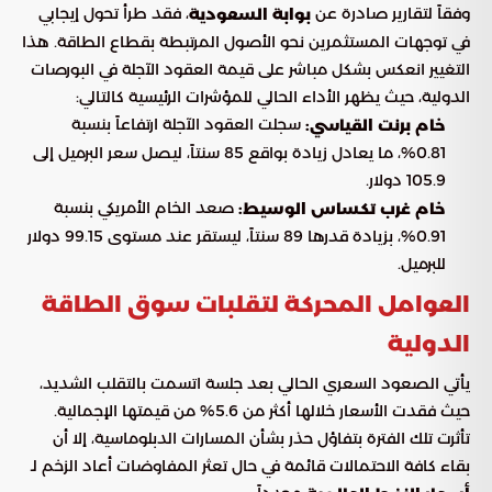
وفقاً لتقارير صادرة عن
، فقد طرأ تحول إيجابي
بوابة السعودية
في توجهات المستثمرين نحو الأصول المرتبطة بقطاع الطاقة. هذا
التغيير انعكس بشكل مباشر على قيمة العقود الآجلة في البورصات
الدولية، حيث يظهر الأداء الحالي للمؤشرات الرئيسية كالتالي:
سجلت العقود الآجلة ارتفاعاً بنسبة
خام برنت القياسي:
0.81%، ما يعادل زيادة بواقع 85 سنتاً، ليصل سعر البرميل إلى
105.9 دولار.
صعد الخام الأمريكي بنسبة
خام غرب تكساس الوسيط:
0.91%، بزيادة قدرها 89 سنتاً، ليستقر عند مستوى 99.15 دولار
للبرميل.
العوامل المحركة لتقلبات سوق الطاقة
الدولية
يأتي الصعود السعري الحالي بعد جلسة اتسمت بالتقلب الشديد،
حيث فقدت الأسعار خلالها أكثر من 5.6% من قيمتها الإجمالية.
تأثرت تلك الفترة بتفاؤل حذر بشأن المسارات الدبلوماسية، إلا أن
بقاء كافة الاحتمالات قائمة في حال تعثر المفاوضات أعاد الزخم لـ