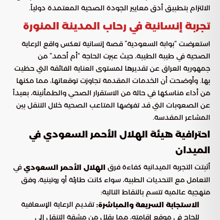
الالتزام بتطبيق أدق معايير الجودة الصحية المعتمدة دولياً.
تجربة إنسانية في رحاب المدينة المنورة
استعرضت “بوابة السعودية” قصة إنسانية تعكس واقع الرعاية
الصحية في طيبة الطيبة، حيث عبرت الحاجة “أم أحمد” من
جمهورية العراق عن تقديرها لمستوى العناية الفائقة التي حظيت
بها. وأوضحت أن الخدمات المقدمة تجاوزت توقعاتها، مما مكنها
من أداء مناسكها في حالة من الاستقرار الصحي والطمأنينة، بعيداً
عن الصعوبات التي قد تفرضها المتاعب الصحية خلال التنقل بين
المشاعر المقدسة.
احترافية هيئة الهلال الأحمر السعودي في
الميدان
أثبتت التجربة الميدانية كفاءة فرق
في
الهلال الأحمر السعودي
التعامل مع التحديات الطبية، سواء كانت طارئة أو روتينية، وفق
منهجية عالمية تتسم بالنقاط التالية:
تقديم الرعاية الإسعافية
الاستجابة السريعة والمباشرة:
للحاج في موقع إقامته، مما يقلل من مشقة التنقل إلى