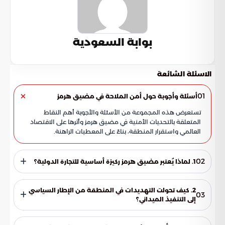
بوابة السعودية
الاسئلة الشائعة
01
أسئلة وأجوبة حول أمن الملاحة في مضيق هرمز
تستعرض هذه المجموعة من الأسئلة والأجوبة أهم النقاط
المتعلقة بالتحديات الأمنية في مضيق هرمز وأثرها على الاقتصاد
العالمي واستقرار المنطقة، بناءً على المعطيات الراهنة.
02
1. لماذا يُعتبر مضيق هرمز ركيزة أساسية للتجارة الدولية؟
يُعد مضيق هرمز شريان الحياة الرئيسي لتدفق الطاقة العالمي،
حيث يضمن استمرارية سلاسل الإمداد ووصول ناقلات النفط
2. كيف تحولت التهديدات في المنطقة من الإطار السياسي
03
والغاز من الخليج إلى الأسواق العالمية. وأي اضطراب في هذا
إلى التنفيذ الميداني؟
الممر الحيوي يؤدي مباشرة إلى اهتزاز الاقتصاد العالمي ودخوله
انتقلت الاستراتيجيات المتبعة من مجرد تصريحات وتهديدات لفظية
في أزمات طاقة خانقة.
إلى استهداف مباشر وممنهج للمنشآت اللوجستية والبنية التحتية