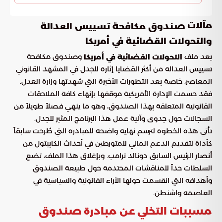
مآلات
صندوق مكافحة تسييس العدالة
والتحولات القضائية في أمريكا
يعد ملف
وصندوق مكافحة
التحولات القضائية في أمريكا
تسييس العدالة من أكثر القضايا إثارة للجدل في المشهد القانوني
المعاصر، خاصة بعد التطورات الأخيرة التي شهدتها وزارة العدل.
فقد حسمت الإدارة الأمريكية موقفها بإنهاء كافة الملاحقات
القانونية المتعلقة بهذا الصندوق، وهو ما ينهي فصلاً طويلاً من
السجالات حول جدوى وآلية عمل هذا البرنامج المثير للجدل.
تأتي هذه الخطوة لترسم نهاية واضحة للمبادرة التي طُرحت سابقاً
كأداة لتقديم الدعم المالي للمتورطين في أحداث الكابيتول من
أنصار الرئيس السابق دونالد ترامب. وبإغلاق هذا الملف، تضع
السلطات حداً للمناقشات المحتدمة حول طبيعة الصندوق
وأهدافه التي انقسمت حولها الآراء القانونية والسياسية في
العاصمة واشنطن.
مسببات التخلي عن مبادرة صندوق