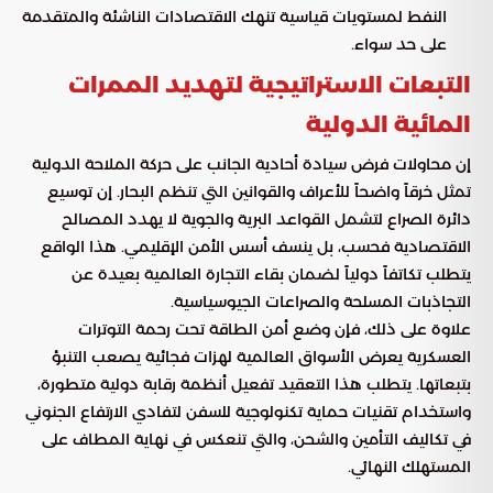
النفط لمستويات قياسية تنهك الاقتصادات الناشئة والمتقدمة
على حد سواء.
التبعات الاستراتيجية لتهديد الممرات
المائية الدولية
إن محاولات فرض سيادة أحادية الجانب على حركة الملاحة الدولية
تمثل خرقاً واضحاً للأعراف والقوانين التي تنظم البحار. إن توسيع
دائرة الصراع لتشمل القواعد البرية والجوية لا يهدد المصالح
الاقتصادية فحسب، بل ينسف أسس الأمن الإقليمي. هذا الواقع
يتطلب تكاتفاً دولياً لضمان بقاء التجارة العالمية بعيدة عن
التجاذبات المسلحة والصراعات الجيوسياسية.
علاوة على ذلك، فإن وضع أمن الطاقة تحت رحمة التوترات
العسكرية يعرض الأسواق العالمية لهزات فجائية يصعب التنبؤ
بتبعاتها. يتطلب هذا التعقيد تفعيل أنظمة رقابة دولية متطورة،
واستخدام تقنيات حماية تكنولوجية للسفن لتفادي الارتفاع الجنوني
في تكاليف التأمين والشحن، والتي تنعكس في نهاية المطاف على
المستهلك النهائي.