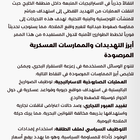
انتقالاً جذرياً في الاستراتيجيات المتبعة داخل منطقة الخليج، حيث
انتقلت العمليات من التهديد اللفظي إلى استهداف مباشر
للمنشآت اللوجستية والبنية التحتية. تهدف هذه التحركات إلى
ممارسة ضغوط ميدانية لتغيير واقع الملاحة، مما يستوجب تحديثاً
فورياً لخطط الطوارئ الأمنية للدول المستفيدة من هذا الممر.
أبرز التهديدات والممارسات العسكرية
المرصودة
تتنوع الوسائل المستخدمة في زعزعة الاستقرار البحري، ويمكن
تلخيص أبرز الممارسات المرصودة في النقاط التالية:
توظيف الصواريخ
العمليات الصاروخية الاستراتيجية:
الباليستية في استهداف مواقع حيوية وقواعد عسكرية في دول
الجوار كوسيلة للضغط والردع.
رصد حالات اعتراض لناقلات تجارية
تقييد العبور التجاري:
واستهدافها بذريعة مخالفة القوانين البحرية، مما يربك حركة
الملاحة اليومية.
استخدام إمدادات
التوظيف السياسي لملف الطاقة:
الوقود كأداة للمساومة السياسية، وهو ما يهدد برفع أسعار