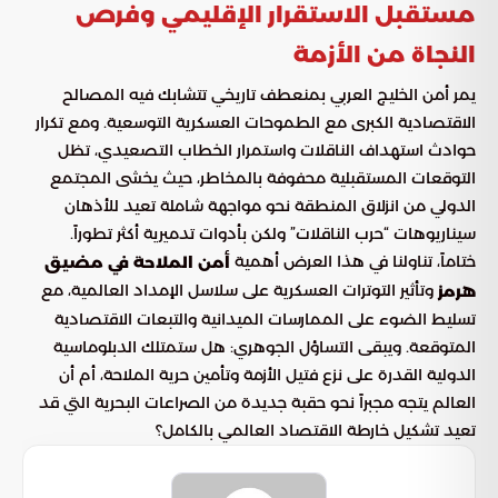
مستقبل الاستقرار الإقليمي وفرص
النجاة من الأزمة
يمر أمن الخليج العربي بمنعطف تاريخي تتشابك فيه المصالح
الاقتصادية الكبرى مع الطموحات العسكرية التوسعية. ومع تكرار
حوادث استهداف الناقلات واستمرار الخطاب التصعيدي، تظل
التوقعات المستقبلية محفوفة بالمخاطر، حيث يخشى المجتمع
الدولي من انزلاق المنطقة نحو مواجهة شاملة تعيد للأذهان
سيناريوهات “حرب الناقلات” ولكن بأدوات تدميرية أكثر تطوراً.
ختاماً، تناولنا في هذا العرض أهمية
أمن الملاحة في مضيق
وتأثير التوترات العسكرية على سلاسل الإمداد العالمية، مع
هرمز
تسليط الضوء على الممارسات الميدانية والتبعات الاقتصادية
المتوقعة. ويبقى التساؤل الجوهري: هل ستمتلك الدبلوماسية
الدولية القدرة على نزع فتيل الأزمة وتأمين حرية الملاحة، أم أن
العالم يتجه مجبراً نحو حقبة جديدة من الصراعات البحرية التي قد
تعيد تشكيل خارطة الاقتصاد العالمي بالكامل؟