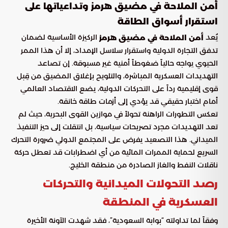
أمن الملاحة في مضيق هرمز وتداعياتها على
استقرار أسواق الطاقة
يُعد
الركيزة الأساسية لضمان
أمن الملاحة في مضيق هرمز
تدفق التجارة الدولية واستقرار سلاسل الإمداد، إلا أن هذا الممر
الحيوي يواجه حالياً ضغوطاً أمنية غير مسبوقة. إن تصاعد
التهديدات العسكرية المباشرة، والتلويح بإغلاق المضيق من قِبل
قوى إقليمية رداً على التحركات الدولية، يضع الاقتصاد العالمي
أمام اختبار حقيقي قد يؤدي إلى أزمات طاقة خانقة.
تعكس التطورات الراهنة تحولاً في موازين القوى البحرية، حيث لم
تعد التهديدات مجرد تصريحات سياسية، بل انتقلت إلى حيز التنفيذ
الميداني. هذا التصعيد يفرض على المجتمع الدولي ضرورة التحرك
السريع لحماية الممرات المائية من أي اضطرابات قد تعطل حركة
ناقلات النفط والغاز الصادرة من منطقة الخليج.
رصد التحولات الميدانية والتحركات
العسكرية في المنطقة
وفقاً لما تداولته “بوابة السعودية”، فقد شهدت الآونة الأخيرة