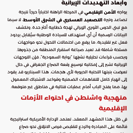
وأبعاد التهديدات الإيرانية
يواجه
في المرحلة الراهنة اختباراً حرجاً نتيجة
الأمن الإقليمي
تصاعد وتيرة
، لا سيما
التصعيد العسكري في الشرق الأوسط
مع تبني الحرس الثوري الإيراني لهجة خطابية أكثر حدة. وتكشف
البيانات الرسمية أن أي استهداف للسيادة الوطنية سيُقابل بردود
فعل غير تقليدية، ما يرفع من احتمالات التحول نحو مواجهات
مسلحة شاملة قد تعيد صياغة استقرار المنطقة من جذورها.
وبحسب قراءات تحليلية نشرتها “بوابة السعودية”، فإن التوجهات
الإيرانية تشير إلى إمكانية توسيع رقعة الصراع الجغرافي في حال
تعرضت بنيتها التحتية الحيوية لأي هجمات. هذا السيناريو قد يقود
إلى انهيار كامل للتفاهمات الضمنية وقواعد الاشتباك المعمول
بها، مما يفتح الباب أمام عمليات قتالية في مناطق غير متوقعة.
منهجية واشنطن في احتواء الأزمات
الإقليمية
في ظل هذا المشهد المعقد، تعتمد الإدارة الأمريكية استراتيجية
قائمة على المبادرة والردع لتقليص فرص الانزلاق نحو صراع