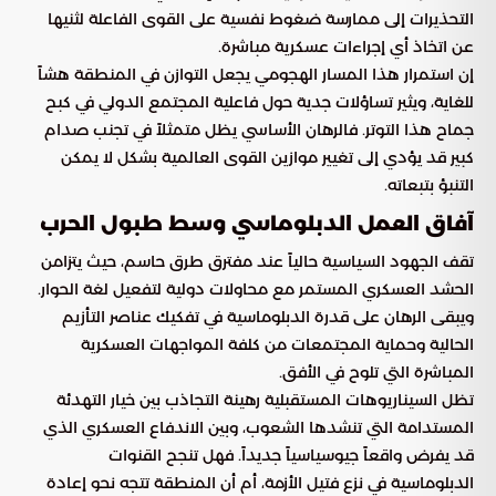
التحذيرات إلى ممارسة ضغوط نفسية على القوى الفاعلة لثنيها
عن اتخاذ أي إجراءات عسكرية مباشرة.
إن استمرار هذا المسار الهجومي يجعل التوازن في المنطقة هشاً
للغاية، ويثير تساؤلات جدية حول فاعلية المجتمع الدولي في كبح
جماح هذا التوتر. فالرهان الأساسي يظل متمثلاً في تجنب صدام
كبير قد يؤدي إلى تغيير موازين القوى العالمية بشكل لا يمكن
التنبؤ بتبعاته.
آفاق العمل الدبلوماسي وسط طبول الحرب
تقف الجهود السياسية حالياً عند مفترق طرق حاسم، حيث يتزامن
الحشد العسكري المستمر مع محاولات دولية لتفعيل لغة الحوار.
ويبقى الرهان على قدرة الدبلوماسية في تفكيك عناصر التأزيم
الحالية وحماية المجتمعات من كلفة المواجهات العسكرية
المباشرة التي تلوح في الأفق.
تظل السيناريوهات المستقبلية رهينة التجاذب بين خيار التهدئة
المستدامة التي تنشدها الشعوب، وبين الاندفاع العسكري الذي
قد يفرض واقعاً جيوسياسياً جديداً. فهل تنجح القنوات
الدبلوماسية في نزع فتيل الأزمة، أم أن المنطقة تتجه نحو إعادة