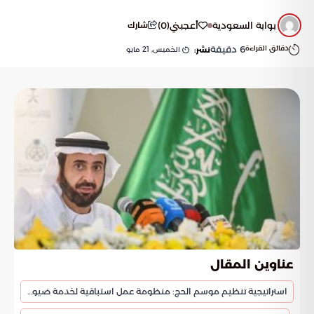
بوابة السعودية
أعجبني
(
0
)
شارك
دقائق القراءة
6
دقيقة
الخميس, 21 مايو
نشر:
عناوين المقال
استراتيجية تنظيم موسم الحج: منظومة عمل استباقية لخدمة ضيوف الرحمن