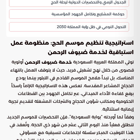
الجدول الزمني والتحضيرات الدولية لرحلة الحج
حوكمة المشاريع وتكامل الجهود المؤسسية
التحول النوعي في ظل رؤية المملكة 2030
استراتيجية تنظيم موسم الحج: منظومة عمل
استباقية لخدمة ضيوف الرحمن
تولي المملكة العربية السعودية
أولوية
خدمة ضيوف الرحمن
قصوى من خلال نهج تشغيلي فريد، حيث لا يتوقف العمل بانتهاء
المناسك، بل تبدأ ملامح الموسم القادم في التبلور بينما يودع
الحجاج المشاعر المقدسة. تعكس هذه الاستراتيجية التزاماً راسخاً
برفع كفاءة الأداء الميداني، عبر تكامل الجهود بين القطاعات
الحكومية ومكاتب شؤون الحجاج والشركات المشغلة لتقديم تجربة
إيمانية استثنائية.
وفقاً لما أوردته “بوابة السعودية”، فإن التحضيرات للموسم الجديد
تنطلق فعلياً منذ اليوم الثاني عشر من شهر ذي الحجة. وتُعقد في
هذا التوقيت المبكر سلسلة اجتماعات تنسيقية مع مسؤولي