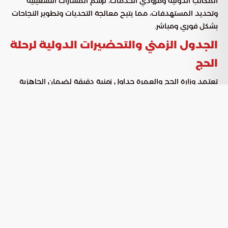
المكاتب الدولية ومزودي الخدمات، لرسم المسارات التشغيلية
وتحديد المستهدفات، مما يتيح معالجة التحديات وتطوير النجاحات
بشكل فوري ومباشر.
الجدول الزمني والتحضيرات الدولية لرحلة
الحج
تعتمد وزارة الحج والعمرة جداول زمنية دقيقة لضمان الجاهزية
التامة، حيث يتم التنسيق المباشر مع 78 دولة لترتيب شؤون
حجاجها. تتضمن هذه الخطط الاستباقية عدة ركائز أساسية تضمن
سلامة وراحة الحجيج، ومن أبرزها:
تنظيم تدفقات المصلين والحجاج لضمان
إدارة الحشود:
سلاسة الحركة في كافة المناسك.
المتابعة المستمرة لكافة المواقع الحيوية
الرقابة الميدانية:
في المشاعر المقدسة لضمان جودة الخدمة.
تجهيز السكن والإعاشة في مكة المكرمة
منظومة الإسكان:
والمدينة المنورة وفق أعلى المعايير.
تنسيق المسارات الجوية والبرية
الخدمات اللوجستية:
لضمان رحلات وصول ومغادرة ميسرة.