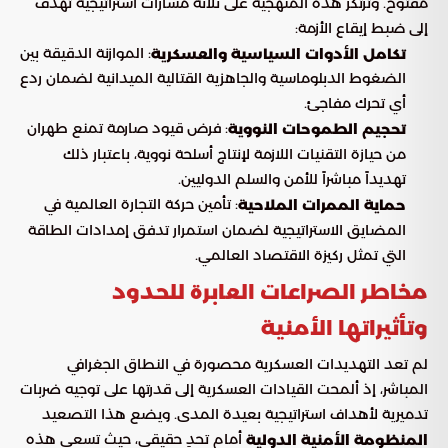
مفتوح. وترتكز هذه المنهجية على ثلاثة مسارات استراتيجية تهدف
إلى ضبط إيقاع الأزمة:
: الموازنة الدقيقة بين
تكامل الأدوات السياسية والعسكرية
الضغوط الدبلوماسية والجاهزية القتالية الميدانية لضمان ردع
أي تحرك مفاجئ.
: فرض قيود صارمة تمنع طهران
تحجيم الطموحات النووية
من حيازة التقنيات اللازمة لإنتاج أسلحة نووية، باعتبار ذلك
تهديداً مباشراً للأمن والسلم الدوليين.
: تأمين حركة التجارة العالمية في
حماية الممرات الملاحية
المضايق الاستراتيجية لضمان استمرار تدفق إمدادات الطاقة
التي تمثل ركيزة الاقتصاد العالمي.
مخاطر الصراعات العابرة للحدود
وتأثيراتها الأمنية
لم تعد التهديدات العسكرية محصورة في النطاق الجغرافي
المباشر، إذ ألمحت القيادات العسكرية إلى قدرتها على توجيه ضربات
تدميرية لأهداف استراتيجية بعيدة المدى. ويضع هذا التصعيد
أمام تحدٍ حقيقي، حيث تسعى هذه
المنظومة الأمنية الدولية