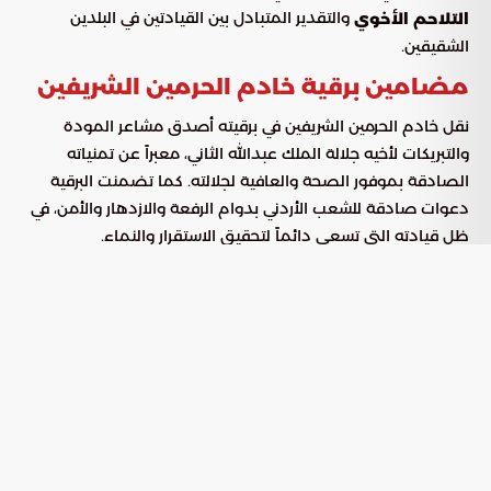
والتقدير المتبادل بين القيادتين في البلدين
التلاحم الأخوي
الشقيقين.
مضامين برقية خادم الحرمين الشريفين
نقل خادم الحرمين الشريفين في برقيته أصدق مشاعر المودة
والتبريكات لأخيه جلالة الملك عبدالله الثاني، معبراً عن تمنياته
الصادقة بموفور الصحة والعافية لجلالته. كما تضمنت البرقية
دعوات صادقة للشعب الأردني بدوام الرفعة والازدهار والأمن، في
ظل قيادته التي تسعى دائماً لتحقيق الاستقرار والنماء.
ركائز التعاون الثنائي بين الرياض وعمان
شدد الملك المفدى في رسالته على مجموعة من الثوابت التي
تشكل جوهر
، ومن أبرزها:
العلاقات السعودية الأردنية
صلابة الروابط التاريخية التي تجمع بين العائلتين المالتين
والشعبين الشقيقين.
الرغبة المشتركة والمستمرة في تطوير مسارات التعاون
والارتقاء بها لتشمل كافة المجالات الحيوية.
الإشادة بمستوى التنسيق الرفيع حيال القضايا الإقليمية