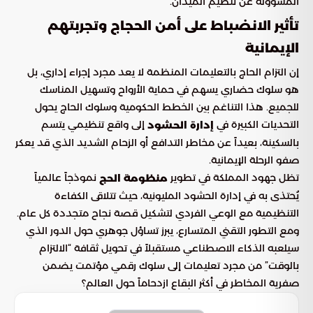
المسؤولة عن تنظيم الميدان.
تأثير الانضباط على أمن الحجاج وتجربتهم
الإيمانية
إن التزام الحاج بالتعليمات المنظمة لا يعد مجرد إجراء إداري، بل
هو سلوك حضاري يسهم في حماية الأرواح وتسهيل المناسك
للجميع. هذا التناغم بين الخطط الحكومية وسلوك الحاج يحول
التحديات الكبيرة في
إلى واقع تنظيمي يتسم
إدارة الحشود
بالسكينة، بعيداً عن مخاطر التدافع أو الزحام الشديد الذي قد يعكر
صفو الرحلة الإيمانية.
تظل جهود المملكة في تطوير
نموذجاً عالمياً
منظومة الحج
يُحتذى به في إدارة الحشود المليونية، حيث تتلاقى الكفاءة
التنظيمية مع الوعي الفردي لتشكيل قصة نجاح متجددة كل عام.
ومع التطور التقني المتسارع، يبرز تساؤل جوهري حول الدور الذي
سيلعبه الذكاء الاصطناعي مستقبلاً في تحويل ثقافة “الالتزام
بالوقت” من مجرد تعليمات إلى سلوك رقمي مؤتمت يضمن
صفرية المخاطر في أكثر البقاع ازدحاماً حول العالم؟