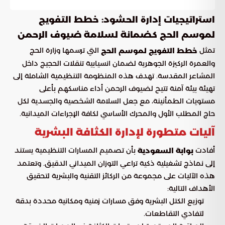
استراتيجيات إدارة الحشود: خطط التفويج
لموسم الحج كضمانة لسلامة ضيوف الرحمن
تمثل
التي ترسمها وزارة الحج
خطط التفويج لموسم الحج
والعمرة الركيزة الجوهرية لضمان انسيابية تنقلات الحجيج داخل
المشاعر المقدسة. تهدف هذه المنظومة التنظيمية الشاملة إلى
تهيئة بيئة آمنة تتيح لضيوف الرحمن أداء مناسكهم بأعلى
مستويات الطمأنينة، مع جعل السلامة الشخصية والجسدية لكل
حاج المطلب الأول والمحرك الأساسي لكافة الإجراءات الميدانية.
آليات متطورة لإدارة الكثافة البشرية
أفادت
بأن تصميم المسارات التنظيمية يستند
بوابة السعودية
إلى نماذج تشغيلية ذكية تراعي التوزان الميداني الدقيق. وتعتمد
هذه الآليات على مجموعة من الركائز التقنية والبشرية لتحقيق
الأهداف التالية:
توزيع الكتل البشرية وفق مسارات زمنية ومكانية محددة بدقة
لتفادي التقاطعات.