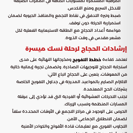
المراقبة المستمرة لمستويات الكثافة في الممرات الضيقة
للتدخل السريع ومنع التكدس.
ضبط وتيرة التدفق في نقاط التجمع والمنافذ الحيوية لضمان
استمرارية الحركة دون توقف.
مواءمة أعداد الحجاج مع الطاقة الاستيعابية الفعلية لكل
مشعر مقدس في وقت الذروة.
إرشادات الحجاج لرحلة نسك ميسرة
تعتمد كفاءة
ومخرجاتها النهائية على مدى
خطط التفويج
استجابة الحجاج للتوجيهات الصادرة. ولضمان تجربة إيمانية خالية
من المعوقات، يتعين على الحجاج اتباع الآتي:
الالتزام الصارم بالمواعيد المدرجة في جداول التفويج الخاصة
بشركات الحج المعتمدة.
تجنب التحركات العشوائية أو الفردية التي قد تؤدي إلى عرقلة
المسارات المنظمة وتسبب الإرباك.
الحرص على الوجود في مراكز التجمع في الأوقات المحددة سلفاً
لضمان الانطلاق الجماعي الآمن.
التجاوب الفوري مع تعليمات قادة الأفواج والكوادر الأمنية