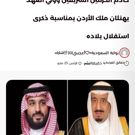
خادم الحرمين الشريفين وولي العهد
يهنئان ملك الأردن بمناسبة ذكرى
استقلال بلاده
بوابة السعودية
أعجبني
(
0
)
شارك
دقائق القراءة
4
دقيقة
الإثنين, 25 مايو
نشر: