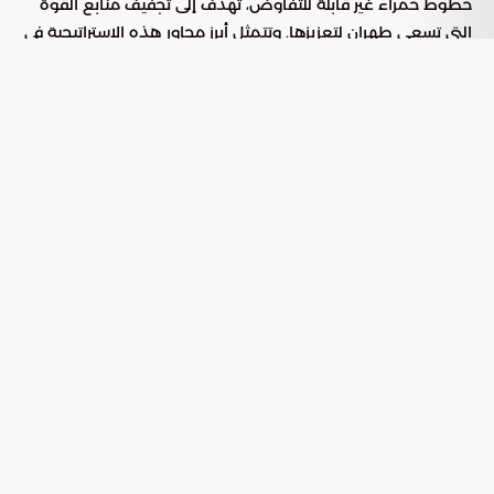
خطوط حمراء غير قابلة للتفاوض، تهدف إلى تجفيف منابع القوة
التي تسعى طهران لتعزيزها. وتتمثل أبرز محاور هذه الاستراتيجية في
النقاط التالية:
: التزام صارم بوقف كافة المسارات
التعطيل النووي الشامل
التقنية والعلمية التي قد تؤدي لإنتاج سلاح ذري، مع تصنيف
هذا الملف كقضية وجودية أولى.
: العمل على إنهاء التفوق الإيراني
تفكيك القدرات الصاروخية
في مجال الصواريخ الباليستية والتقنيات الهجومية، نظراً
لاستخدامها كأدوات ضغط جيوسياسي في المنطقة.
: رفض العودة إلى
إعادة صياغة قواعد الاشتباك
التفاهمات القديمة التي سبقت التصعيد الحالي، والسعي
لفرض معادلة أمنية تمنع استعادة القدرات العسكرية التي
جرى تحجيمها.
التحول نحو إعادة صياغة المشهد
السياسي
أفادت “
” بأن الطموحات الاستراتيجية للاحتلال لم
بوابة السعودية
تعد محصورة في الجوانب التقنية للبرنامج النووي فحسب، بل