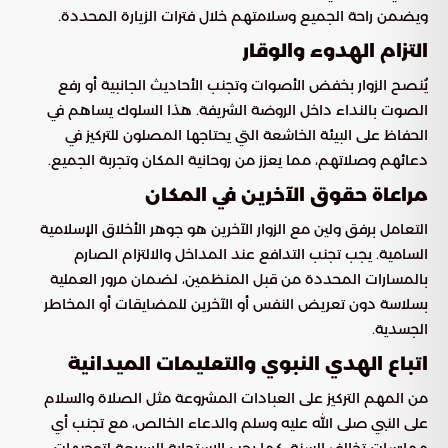
ويضمن راحة الجميع وسلامتهم خلال فترات الزيارة المحددة.
التزام الهدوء والوقار
يُنصح الزوار بخفض الأصوات وتجنب الأحاديث الجانبية أو رفع
الصوت بالنداء داخل الروضة الشريفة. هذا السلوك يساهم في
الحفاظ على البيئة الخاشعة التي يحتاجها المصلون للتركيز في
دعائهم وصلاتهم، مما يعزز من روحانية المكان وتجربة الجميع.
مراعاة حقوق الآخرين في المكان
التعامل برفق ولين مع الزوار الآخرين هو جوهر الأخلاق الإسلامية
السامية. يجب تجنب التدافع عند المداخل والالتزام الصارم
بالمسارات المحددة من قبل المنظمين، لضمان مرور العملية
بسلاسة دون تعريض النفس أو الآخرين للمضايقات أو المخاطر
الجسدية.
اتباع الهدي النبوي والتعليمات الميدانية
من المهم التركيز على العبادات المشروعة مثل الصلاة والسلام
على النبي صلى الله عليه وسلم والدعاء الخالص، مع تجنب أي
ممارسات تخالف السنة. كما يجب الاستجابة السريعة لتوجيهات