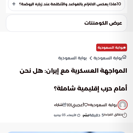
الصلاة والسلام على النبي صلى الله عليه وسلم والدعاء الخالص.
10
ماذا يعكس الالتزام بالقواعد والأنظمة عند زيارة الروضة؟
كما ينبغي تجنب أي ممارسات تخالف السنة المطهرة للحفاظ على
قدسية الزيارة.
يعكس الالتزام بالأنظمة رقي المسلم وتقديره العميق لهذه البقعة
المباركة ومكانتها العالية. إن الانضباط الشخصي والتقيد بالمواعيد
عرض الكومنتات
يسهمان بشكل مباشر في نجاح المنظومة الجماعية لإدارة الحشود
وخدمة ضيوف الرحمن.
بوابة السعودية
بوابة السعودية
بوابة السعودية
المواجهة العسكرية مع إيران: هل نحن
أمام حرب إقليمية شاملة؟
بوابة السعودية
أعجبني
(
0
)
شارك
دقائق القراءة
5
دقيقة
الأربعاء, 03 يونيو
نشر: