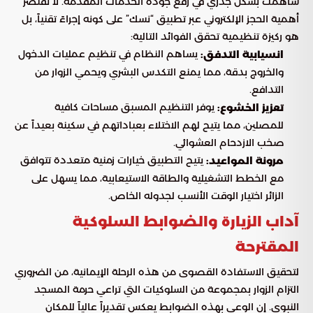
ساهمت بشكل جذري في رفع جودة الخدمات المقدمة. لا تقتصر
أهمية الحجز الإلكتروني عبر تطبيق “نسك” على كونه إجراءً تقنياً، بل
هو ركيزة تنظيمية تحقق الفوائد التالية:
يساهم النظام في تنظيم عمليات الدخول
انسيابية التدفق:
والخروج بدقة، مما يمنع التكدس البشري ويحمي الزوار من
التدافع.
يوفر التنظيم المسبق مساحات كافية
تعزيز الخشوع:
للمصلين، مما يتيح لهم الاختلاء بعباداتهم في سكينة بعيداً عن
صخب الازدحام العشوائي.
يتيح التطبيق خيارات زمنية متعددة تتوافق
مرونة المواعيد:
مع الخطط التشغيلية والطاقة الاستيعابية، مما يسهل على
الزائر اختيار الوقت الأنسب لجدوله الخاص.
آداب الزيارة والضوابط السلوكية
المقترحة
لتحقيق الاستفادة القصوى من هذه الرحلة الإيمانية، من الضروري
التزام الزوار بمجموعة من السلوكيات التي تراعي حرمة المسجد
النبوي. إن الوعي بهذه الضوابط يعكس تقديراً عالياً للمكان