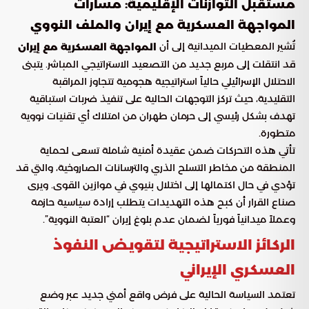
مستقبل التوازنات الإقليمية: مسارات
المواجهة العسكرية مع إيران والملف النووي
تُشير المعطيات الميدانية إلى أن
المواجهة العسكرية مع إيران
قد انتقلت إلى مربع جديد من التصعيد الاستراتيجي المباشر. يتبنى
الاحتلال الإسرائيلي حالياً استراتيجية هجومية تتجاوز المراقبة
التقليدية، حيث تركز التوجهات الحالية على تنفيذ ضربات استباقية
تهدف بشكل رئيسي إلى حرمان طهران من امتلاك أي تقنيات نووية
متطورة.
تأتي هذه التحركات ضمن عقيدة أمنية شاملة تسعى لحماية
المنطقة من مخاطر التسلح الذري والترسانات الصاروخية، والتي قد
تؤدي في حال اكتمالها إلى اختلال بنيوي في موازين القوى. ويرى
صناع القرار أن كبح هذه التهديدات يتطلب إرادة سياسية حازمة
وعملاً ميدانياً فورياً لضمان عدم بلوغ إيران “العتبة النووية”.
الركائز الاستراتيجية لتقويض النفوذ
العسكري الإيراني
تعتمد السياسة الحالية على فرض واقع أمني جديد عبر وضع