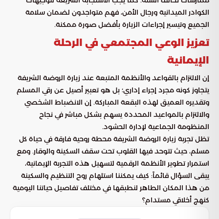
الكوادر الميدانية ورجال الأمن، فهم متواجدون لضمان سلامة
الجميع وتيسير إجراءات الزيارة بأفضل صورة ممكنة.
تعزيز الوعي المجتمعي في الرحلة
الإيمانية
إن الالتزام بالقواعد والأنظمة المتبعة عند زيارة الروضة الشريفة
يتجاوز كونه مجرد إجراء إداري؛ بل هو تعبير أصيل عن رقي المسلم
وتقديره العميق لهذه البقعة المباركة. إن الانضباط الشخصي
والالتزام بالمواعيد المحددة يسهم بشكل مباشر في نجاح
المنظومة الجماعية لإدارة الحشود.
تظل تجربة زيارة الروضة الشريفة محطة روحية فارقة في حياة كل
مسلم، حيث تتوحد فيها القلوب تحت سقف السكينة والوقار. ومع
استمرار تطوير الأنظمة الرقمية لتسهيل هذه التجربة الإيمانية،
يبقى السؤال قائماً: كيف يمكننا استلهام روح التنظيم والسكينة
من هذا المكان الطاهر لنطبقها في مختلف تفاصيل حياتنا اليومية
كنهج أخلاقي مستدام؟