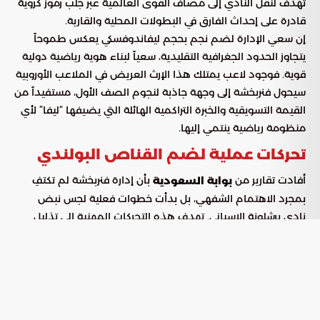
تهدف لنقل النادي إلى مصاف القوى العالمية عبر جلب رموز كروية
قادرة على إحداث الفارق في البطولات المحلية والقارية.
إن سعي الإدارة لضم نجم بحجم ليفاندوفسكي يعكس طموحاً
يتجاوز الحدود الجغرافية التقليدية، سعياً لبناء هوية رياضية دولية
قوية. فوجود لاعب يمتلك هذا الإرث العريض في الملاعب الأوروبية
سيحول فنربخشة إلى وجهة جاذبة لنجوم الصف الأول، مستفيداً من
القيمة التسويقية والخبرة التراكمية الهائلة التي يضيفها “ليفا” لأي
منظومة رياضية ينتمي إليها.
تحركات عملية لضم القناص البولندي
أفادت تقارير من
بأن إدارة فنربخشة لم تكتفِ
بوابة السعودية
بمجرد الاهتمام الشفهي، بل بدأت خطوات فعلية لجس نبض
نادي برشلونة الإسباني. تهدف هذه التحركات المهنية إلى تذليل
العقبات التي قد تعيق إتمام الصفقة، مرتكزة على مسارات عمل
واضحة:
فتح قنوات اتصال مباشرة مع ممثلي
التواصل مع الوكلاء:
اللاعب لاستكشاف مدى استعداده لخوض تحدٍ جديد في أجواء
إسطنبول التنافسية.