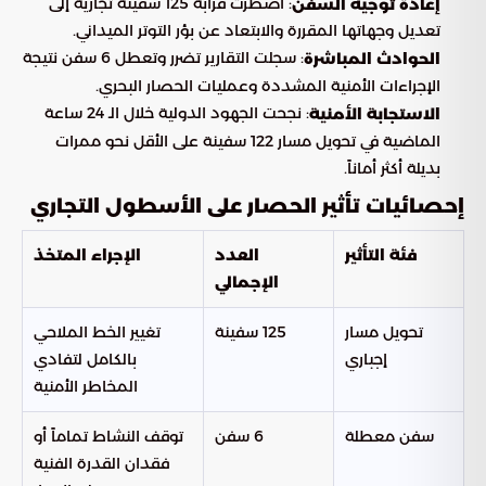
: اضطرت قرابة 125 سفينة تجارية إلى
إعادة توجيه السفن
تعديل وجهاتها المقررة والابتعاد عن بؤر التوتر الميداني.
: سجلت التقارير تضرر وتعطل 6 سفن نتيجة
الحوادث المباشرة
الإجراءات الأمنية المشددة وعمليات الحصار البحري.
: نجحت الجهود الدولية خلال الـ 24 ساعة
الاستجابة الأمنية
الماضية في تحويل مسار 122 سفينة على الأقل نحو ممرات
بديلة أكثر أماناً.
إحصائيات تأثير الحصار على الأسطول التجاري
فئة التأثير
العدد
الإجراء المتخذ
الإجمالي
تحويل مسار
125 سفينة
تغيير الخط الملاحي
إجباري
بالكامل لتفادي
المخاطر الأمنية
سفن معطلة
6 سفن
توقف النشاط تماماً أو
فقدان القدرة الفنية