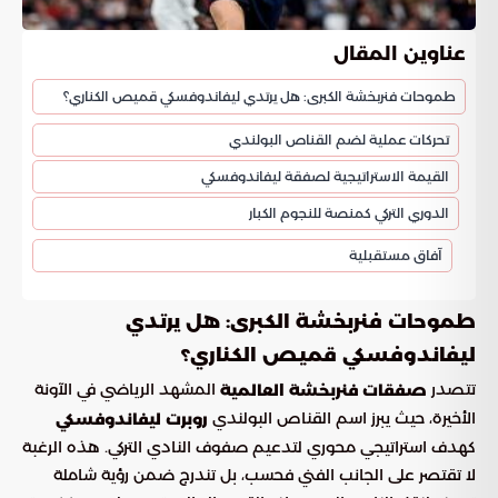
عناوين المقال
طموحات فنربخشة الكبرى: هل يرتدي ليفاندوفسكي قميص الكناري؟
تحركات عملية لضم القناص البولندي
القيمة الاستراتيجية لصفقة ليفاندوفسكي
الدوري التركي كمنصة للنجوم الكبار
آفاق مستقبلية
طموحات فنربخشة الكبرى: هل يرتدي
ليفاندوفسكي قميص الكناري؟
تتصدر
المشهد الرياضي في الآونة
صفقات فنربخشة العالمية
الأخيرة، حيث يبرز اسم القناص البولندي
روبرت ليفاندوفسكي
كهدف استراتيجي محوري لتدعيم صفوف النادي التركي. هذه الرغبة
لا تقتصر على الجانب الفني فحسب، بل تندرج ضمن رؤية شاملة