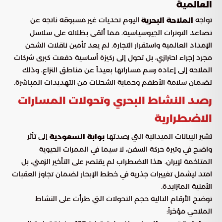
العالمية
تواجه
اليوم تحديات غير مسبوقة ناتجة عن
الملاحة البحرية
تصاعد التوترات الجيوسياسية، مما ألقى بظلاله على سلاسل
الإمداد العالمية واستقرار التجارة. لم يعد تأمين ناقلات الشحن
مجرد إجراء احترازي، بل تحول إلى ركيزة أساسية دفعت كبرى شركات
الملاحة إلى إعادة رسم مساراتها بعيداً عن مناطق النزاع، وذلك
لضمان سلامة الأطقم وحماية الشحنات من التهديدات المباشرة.
رصد النشاط البحري وتحولات المسارات
الاضطرارية
تشير البيانات الميدانية التي رصدتها
إلى تأثر
بوابة السعودية
واضح في وتيرة حركة السفن، لا سيما في الممرات الحيوية
المتاخمة لإيران. هذا الاضطراب لم يقتصر على التأخير الزمني، بل
امتد ليشمل تغييرات جذرية في خطط الإبحار لضمان تجاوز العقبات
الأمنية المتزايدة.
توضح الأرقام التالية حجم التحولات التي طرأت على النشاط
الملاحي مؤخراً: