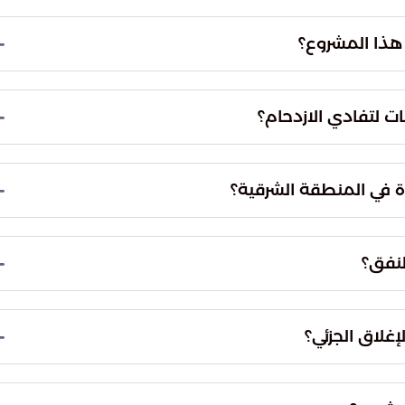
 لضمان توحيد جودة العمل وسرعة الإنجاز. وسيتم تحويل
لمسارات المحلية المحيطة بمنطقة العمل لتسهيل حركة
هذا المشروع؟
ن مشترك بين أمانة المنطقة الشرقية وإدارة المرور.
نية بأعلى معايير الجودة مع إدارة حركة السير بفعالية.
ت لتفادي الازدحام؟
ة واستخدام الطرق الموازية لتفادي منطقة الصيانة،
سبقة للرحلات والانطلاق مبكراً لتجنب أي تأخير قد ينتج
 في المنطقة الشرقية؟
ة عبر توفير بنية تحتية قوية تدعم التوسع العمراني
 تجربة تنقل أكثر أماناً وانسيابية للمواطنين
لنفق؟
للنفق وتطوير الطبقة الأسفلتية لضمان استوائها
ظمة التقنية المرتبطة بالنفق لرفع كفاءة التشغيل
لإغلاق الجزئي؟
ن لضمان توحيد جودة تنفيذ الطريق وضمان سلامة الكوادر
المدة الزمنية اللازمة لإنهاء المشروع مقارنة بالعمل