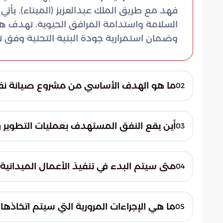
فهد مع طريق الملك عبدالعزيز (الميناء). يأتي 
السلامة واستدامة المرافق الحيوية. تهدف هذه
وضمان استمرارية جودة البنية التحتية وفق ت
ما هو الهدف الأساسي من مشروع صيانة نف
02
يهدف المشروع بشكل رئيسي إلى تعزيز كفاءة ا
السلامة المرورية. كما يسعى إلى ضمان استدامة
أين يقع النفق المستهدف بعمليات التطوير و
03
وتحديث الأنظمة التقنية والطبقة الأسفلتية ل
يقع النفق المستهدف في مدينة الدمام بالمن
مع طريق الملك عبدالعزيز، المعروف محلياً بط
متى سيتم البدء في تنفيذ الأعمال الميدانية
04
رئيسية في المدينة.
وفقاً للجدول الزمني المعتمد، من المقرر أن 
وسيكون ذلك بتاريخ 22 مايو من عام 2026م، حيث سيبدأ العمل الفني الفعلي في الموقع.
ما هي الإجراءات المرورية التي سيتم اتخاذها
05