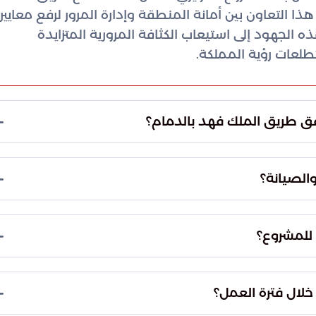
هذا التعاون بين أمانة المنطقة وإدارة المرور لرفع معايير
 الجهود إلى استيعاب الكثافة المرورية المتزايدة
طلعات رؤية المملكة.
ق طريق الملك فهد بالدمام؟
لشبكة الطرقية في المنطقة الشرقية ورفع معايير
 المرافق الحيوية لمواكبة الكثافة المرورية المتزايدة
الصيانة؟
لنفق.
طقة الشرقية، وتحديداً عند تقاطع طريق الملك فهد
ريق (الميناء). يعد هذا الموقع نقطة حيوية تربط محاور
 للمشروع؟
تنطلق الفرق الميدانية في تنفيذ مهامها يوم الجمعة.
 خلال فترة العمل؟