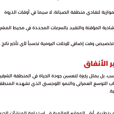
موازية لتفادي منطقة الصيانة، لا سيما في أوقات الذروة
لإرشادية المؤقتة والتقيد بالسرعات المحددة في محيط المشر
 وتخصيص وقت إضافي للرحلات اليومية تحسباً لأي تأخير ناتج 
 الأنفاق
ب، بل يمثل ركيزة لتعسين جودة الحياة في المنطقة الشرقية
عاب التوسع العمراني والنمو اللوجستي الذي تشهده المنطقة
ة.
بتطبيق أرقى المعايير العالمية في استدامة المنشآت الحيو