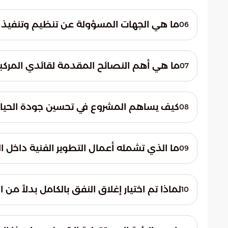
سيتم إغلاق النفق بالكامل في كلا الاتجاهين
تدفق المركبات إلى طرق الخدمة الجانبية وا
ما هي الجهات المسؤولة عن تنظيم وتنفيذ 
06
السير.
يتم تنفيذ هذا المشروع التنموي بتنسيق وتعاو
تهدف هذه الشراكة إلى ضمان تنفيذ الأعمال الف
ما هي أهم النصائح المقدمة لقائدي المركبا
07
يُنصح مستخدمو الطريق باعتماد مسارات بديل
خاصة في أوقات الذروة. كما يُفضل الجدولة الم
كيف يساهم المشروع في تحسين جودة الحياة
08
عن التحويلات المرورية.
يمثل المشروع ركيزة أساسية لتحسين جودة الحيا
والنمو اللوجستي. تساهم هذه التحسينات في خلق
ما الذي تشمله أعمال التطوير الفنية داخل ا
09
والمقيمين والزوار على حد سواء.
تشمل الأعمال صيانة شاملة للهيكل الإنشائي 
ومتانتها. بالإضافة إلى ذلك، سيتم تحديث الأن
لماذا تم اختيار إغلاق النفق بالكامل بدلاً من ا
10
والسلامة العامة للمستخدمين.
يأتي قرار الإغلاق الكامل للنفق في الاتجاهي
الميدانية. كما يساهم الإغلاق الكلي في تقليص 