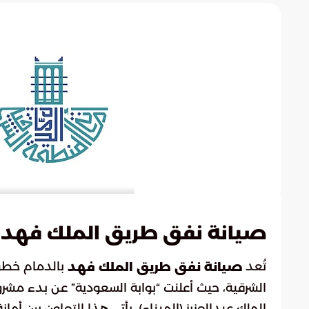
صيانة نفق طريق الملك فهد 
تُعد
بالدمام خطوة
صيانة نفق طريق الملك فهد
الشرقية، حيث أعلنت “بوابة السعودية” عن بدء م
الملك عبدالعزيز (الميناء). يأتي هذا التعاون بين أما