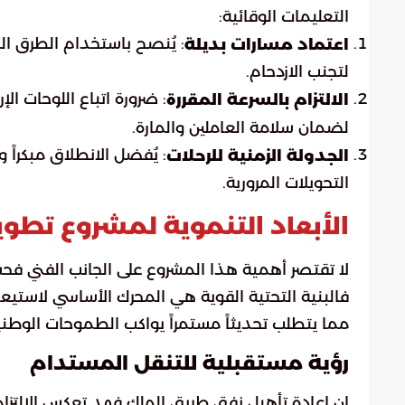
التعليمات الوقائية:
: يُنصح باستخدام الطرق ال
اعتماد مسارات بديلة
لتجنب الازدحام.
: ضرورة اتباع اللوحات ا
الالتزام بالسرعة المقررة
لضمان سلامة العاملين والمارة.
: يُفضل الانطلاق مبكراً
الجدولة الزمنية للرحلات
التحويلات المرورية.
الأبعاد التنموية لمشروع تطوير
لا تقتصر أهمية هذا المشروع على الجانب الفني فحس
فالبنية التحتية القوية هي المحرك الأساسي لاستي
مما يتطلب تحديثاً مستمراً يواكب الطموحات الوطني
رؤية مستقبلية للتنقل المستدام
إن إعادة تأهيل نفق طريق الملك فهد تعكس الالتزام 