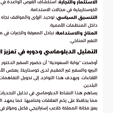
استكشاف الفرص الواعدة في قط
الاستثمار والتجارة:
الكوستاريكية في مجالات الاستدامة.
توحيد الرؤى والمواقف تجاه ا
التنسيق السياسي:
داخل المنظمات الأممية.
تبادل المعرفة والخبرات في مب
المناخ والاستدامة:
التغير المناخي.
التمثيل الدبلوماسي ودوره في تعزيز ال
أوضحت “بوابة السعودية” أن حضور السفير الدكتور 
البيرو والسفير غير المقيم لدى كوستاريكا، يعكس الأ
اللقاءات. ويهدف هذا التواجد إلى تحويل التفاهمات
البلدين.
يساهم هذا النشاط الدبلوماسي في تذليل التحديات الإ
مما يحافظ على زخم العلاقات وتناميها. كما يمهد الط
يعزز مكانة المملكة كلاعب إستراتيجي فاعل ومؤثر في