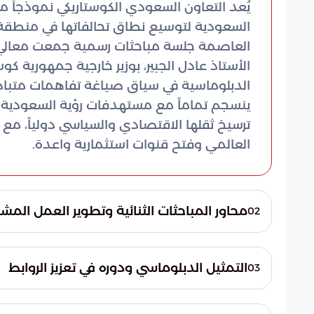
يُعد التعاون السعودي الكوستاريكي نموذجاً مت
السعودية لتوسيع نطاق تحالفاتها في منطقة 
العاصمة جلسة مباحثات رسمية جمعت معالي و
الأستاذ عادل الجبير، بوزير خارجية جمهورية كوست
الدبلوماسية في سياق صياغة تفاهمات متبادل
ترسيخ ثقلها الاقتصادي والسياسي دولياً، مع 
العالمي وفتح قنوات استثمارية واعدة.
محاور المباحثات الثنائية وتطوير العمل المش
02
تركزت جلسة المباحثات على استعراض الملفات
الروابط الدبلوماسية إلى شراكة حقيقية تتجاوز
التمثيل الدبلوماسي ودوره في تعزيز الروابط
03
آليات التعاون الثنائي لتلبية متطلبات المرحلة
أوضحت بوابة السعودية أن حضور السفير الدك
وكفاءة عالية. تناولت النقاشات مجموعة من الر