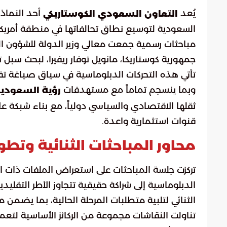
يُعد
أحد النماذج
التعاون السعودي الكوستاريكي
السعودية لتوسيع نطاق تحالفاتها في منطقة أمريك
مباحثات رسمية جمعت معالي وزير الدولة للشؤون الخا
جمهورية كوستاريكا، مانويل توفار ريفيرا، لبحث سبل ت
تأتي هذه التحركات الدبلوماسية في سياق صياغة تف
وبما ينسجم تماماً مع مستهدفات
رؤية السعودية 30
ثقلها الاقتصادي والسياسي دولياً، مع بناء شبكة عل
قنوات استثمارية واعدة.
محاور المباحثات الثنائية وتط
تركزت جلسة المباحثات على استعراض الملفات ذات ا
الدبلوماسية إلى شراكة حقيقية تتجاوز الأطر التقليد
الثنائي لتلبية متطلبات المرحلة الحالية، بما يضمن م
تناولت النقاشات مجموعة من الركائز الأساسية لتعمي