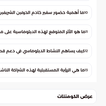
سيتم التعاون من خلال تبادل المعرفة والخبرات
ويدعم هذا التوجه التزامات كلا البلدين تجاه قض
ما أهمية حضور سفير خادم الحرمين الشريفين ل
10
مستدامة لمواجهة التحديات البيئية المشتركة 
يعكس حضور السفير الدكتور حسن بن محمد الأنص
تنفيذ مخرجات اللقاءات الدبلوماسية. ويهدف ه
ما هو الأثر المتوقع لهذه الدبلوماسية على م
11
مشروعات ميدانية ملموسة وتذليل أي عقبات إ
تساهم هذه التحركات في تعزيز مكانة المملكة 
منطقة الكاريبي وأمريكا الوسطى. كما تساعد 
كيف يساهم النشاط الدبلوماسي في دعم قطاع 
12
الاستثمارية والتبادل الثقافي بين الشرق الأ
يساهم النشاط الدبلوماسي في توفير بيئة استث
وتسهيل الإجراءات الرسمية. هذا الزخم يساعد
ما هي الرؤية المستقبلية لهذه الشراكة الناشئ
13
استكشاف فرص تجارية ومشاريع استثمارية مشتر
تتطلع الشراكة إلى إعادة تشكيل خارطة التحالف
الوسطى. والهدف النهائي هو بناء نموذج تعا
تنموية كبرى تخدم الأجيال القادمة في المملكة
عرض الكومنتات