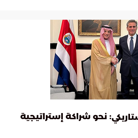
: نحو شراكة إستراتيجية
اريكي