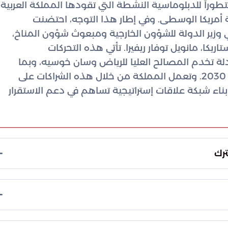
طوراً للدبلوماسية النشطة التي تقودها المملكة العربية
أمريكا الوسطى. وفي إطار هذا التوجه، احتضنت
زير الدولة للشؤون الخارجية ومبعوث شؤون المناخ،
اريكا، مانويل توفار ريفيرا. تأتي هذه التحركات
ة تخدم المصالح العليا للرياض وسان خوسيه، وبما
ينسجم تماماً مع مستهدفات رؤية السعودية 2030. وتعمل المملكة من خلال هذه الشراكات على
بناء شبكة علاقات إستراتيجية تساهم في دعم الاستقرار
ترك
 ذات الاهتمام المشترك، مع تطلعات واضحة لتحويل
 الأطر التقليدية. وأبدى الجانبان رغبة ملموسة في تحديث
 الحالية، بما يضمن مواجهة التحديات العالمية بفعالية
تور حسن بن محمد الأنصاري، سفير خادم الحرمين
كائز الأساسية لتعميق الروابط بين البلدين، وشملت: