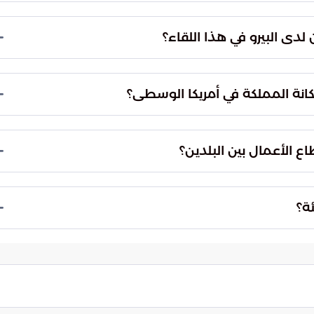
 التقنية في مبادرات الاقتصاد الأخضر والتحول الطاقي.
ايا التغير المناخي العالمية، ويسعى لابتكار حلول
دى البيرو في هذا اللقاء؟
بفعالية.
اري الأهمية الكبيرة التي توليها الرياض لمتابعة
ذا التواجد الدبلوماسي إلى تحويل التفاهمات إلى
كانة المملكة في أمريكا الوسطى؟
جرائية قد تواجه قطاع الأعمال.
العربية السعودية كلاعب إستراتيجي فاعل ومؤثر في
في بناء جسور تعاون قوية تساهم في زيادة التدفقات
الأعمال بين البلدين؟
وسط وهذه المنطقة الحيوية.
مارية محفزة من خلال تقديم الدعم اللازم لرجال الأعمال
 في بناء ثقة متبادلة تشجع القطاع الخاص على
ة؟
كة في كلا البلدين.
ات الاقتصادية والبيئية بين الشرق الأوسط وأمريكا
ون مستدام يتجاوز الأطر التقليدية ليحقق مكاسب
 العربية السعودية وكوستاريكا.