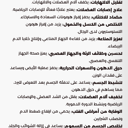
يخفف آلام العضلات والالتهابات.
تقليل الالتهابات:
يعتبر علاجًا فعالًا للإصابات الرياضية.
علاج إصابات العضلات:
يحفز إفراز هرمونات السعادة والاسترخاء.
مضاد للاكتئاب:
يزيد من إفراز هرمون
التخلص من الكسل والخمول:
التستوستيرون لدى الرجال.
يزيد من كفاءة الجهاز المناعي وإنتاج خلايا الدم
تعزيز المناعة:
البيضاء.
يعزز صحة الجهاز
تحسين وظائف الرئة والجهاز العصبي:
التنفسي والعصبي.
يحفز عملية الأيض ويساعد
حرق الدهون والسعرات الحرارية:
على فقدان الوزن.
يساعد على تدفئة الجسم بعد التعرض للبرد،
تنشيط الجسم:
مما يساهم في حرق الدهون.
يقلل من الشد العضلي والإصابات
تخفيف آلام العضلات:
الرياضية وينشط الدورة الدموية.
يحمي من ارتفاع ضغط الدم
الوقاية من أمراض القلب:
وتصلب الشرايين.
يساعد في إزالة الشوائب والجلد
تخليص الجسم من السموم: