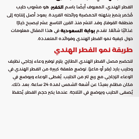
الفطر الهندي، المعروف أيضًا باسم
، هو مشروب حليب
الكفير
مُخمر يتميز بنكهته الحمضية ورائحته الفريدة. يعود أصل إنتاجه إلى
منطقة القوقاز، وقد انتشر منذ القرن التاسع عشر ليصبح خيارًا
غذائيًا شائعًا. تقدم
في هذا المقال معلومات
بوابة السعودية
حول كيفية نمو الفطر الهندي وفوائده المتعددة.
طريقة نمو الفطر الهندي
لتحضير مصل الفطر الهندي الطازج، يلزم توفير وعاء زجاجي نظيف
وحليب بارد (بقر أو ماعز). توضع ملعقة كبيرة من الفطر الهندي في
الوعاء الزجاجي مع ربع لتر من الحليب. يُغطى الوعاء ويوضع في
مكان مظلم بعيدًا عن أشعة الشمس لمدة 24 ساعة. بعد ذلك،
يُصفى الحليب ويوضع في الثلاجة. عندما يكبر حجم الفطر، يُحفظ
في وعاء آخر بالثلاجة حتى يتكاثر. تُكرر هذه الخطوات حتى يصبح لون
الفطر أصفر داكن.
خطوات النمو بالتفصيل
جهز وعاءً زجاجيًا نظيفًا وحليبًا باردًا (بقر أو ماعز).
التحضير:
ضع ملعقة كبيرة من الفطر الهندي في الوعاء مع ربع لتر
الخلط: