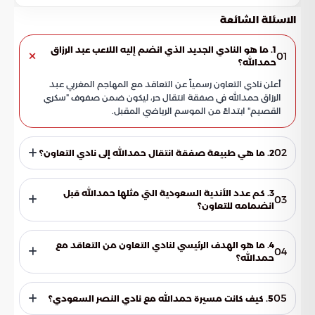
الاسئلة الشائعة
1. ما هو النادي الجديد الذي انضم إليه اللاعب عبد الرزاق
01
حمدالله؟
أعلن نادي التعاون رسمياً عن التعاقد مع المهاجم المغربي عبد
الرزاق حمدالله في صفقة انتقال حر، ليكون ضمن صفوف "سكري
القصيم" ابتداءً من الموسم الرياضي المقبل.
02
2. ما هي طبيعة صفقة انتقال حمدالله إلى نادي التعاون؟
تمت الصفقة في إطار "انتقال حر" بعد أن قام اللاعب بفك ارتباطه
مع ناديه السابق، مما مكن نادي التعاون من التوقيع معه لتعزيز
3. كم عدد الأندية السعودية التي مثلها حمدالله قبل
03
خط هجوم الفريق.
انضمامه للتعاون؟
يعد نادي التعاون المحطة الخامسة في مسيرة النجم المغربي داخل
المملكة العربية السعودية، حيث سبق له تمثيل أندية النصر،
4. ما هو الهدف الرئيسي لنادي التعاون من التعاقد مع
04
والاتحاد، والشباب، كما ارتبط اسمه بنادي الهلال سابقاً.
حمدالله؟
تسعى إدارة نادي التعاون للاستفادة من خبرات حمدالله العريضة
في حسم المباريات الكبرى، والمراهنة على قدراته في إنهاء الهجمات
05
5. كيف كانت مسيرة حمدالله مع نادي النصر السعودي؟
لتعويض النقص التهديفي وضمان المنافسة على مراكز متقدمة.