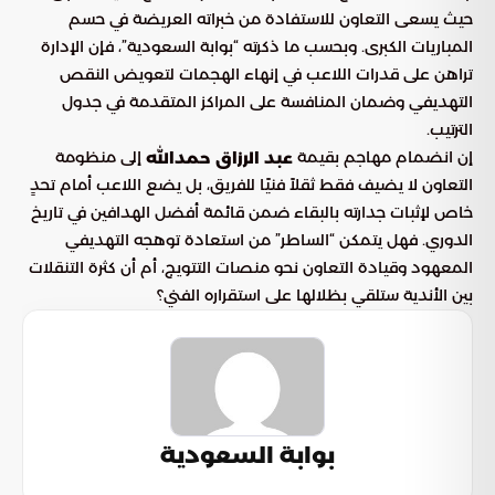
حيث يسعى التعاون للاستفادة من خبراته العريضة في حسم
المباريات الكبرى. وبحسب ما ذكرته “بوابة السعودية”، فإن الإدارة
تراهن على قدرات اللاعب في إنهاء الهجمات لتعويض النقص
التهديفي وضمان المنافسة على المراكز المتقدمة في جدول
الترتيب.
إن انضمام مهاجم بقيمة
إلى منظومة
عبد الرزاق حمدالله
التعاون لا يضيف فقط ثقلاً فنيًا للفريق، بل يضع اللاعب أمام تحدٍ
خاص لإثبات جدارته بالبقاء ضمن قائمة أفضل الهدافين في تاريخ
الدوري. فهل يتمكن “الساطر” من استعادة توهجه التهديفي
المعهود وقيادة التعاون نحو منصات التتويج، أم أن كثرة التنقلات
بين الأندية ستلقي بظلالها على استقراره الفني؟
بوابة السعودية