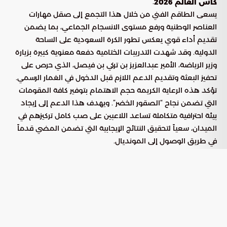
.
كأس العالم 2026
يسعى الطاقم الفني من خلال هذا التجمع إلى صقل مهارات
العناصر الوطنية ورفع مستوى الانسجام الجماعي، بما يضمن
تقديم أداء قوي يعكس تطور الكرة السعودية على الساحة
الدولية. وقد شهدت التدريبات الختامية دفعة معنوية كبيرة بزيارة
وزير الرياضة، الأمير عبدالعزيز بن تركي بن فيصل، الذي حرص على
تحفيز البعثة وتقديم الدعم اللازم قبل الدخول في الغمار الرسمي.
تؤكد هذه الرعاية الكريمة حجم الاهتمام بتوفير كافة المقومات
التي تضمن نجاح “الصقور الخضر”. ويهدف هذا الدعم إلى إيجاد
بيئة احترافية متكاملة تساعد اللاعبين على صب كامل تركيزهم في
الميدان، سعياً لتحقيق النتائج الإيجابية التي تضمن المضي قدماً
في طريق الوصول إلى المونديال.
ملامح المران الأخير تحت قيادة دونيس
قاد المدير الفني جورجيوس دونيس الحصة التدريبية النهائية على
ملعب نادي هيوستن دينامو، حيث ركز بشكل أساسي على الجوانب
التكتيكية التي سيتم تطبيقها في المواجهة المقبلة. اعتمد المدرب
أسلوباً متوازناً يربط بين الصلابة الدفاعية والسرعة في التحول