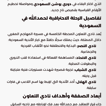
الذي اختار البقاء في
ومواصلة تحطيم
دوري روشن السعودي
الأرقام القياسية بقميص نادٍ جديد.
تفاصيل الرحلة الاحترافية لحمدالله في
السعودية
يُعد نادي التعاون المحطة الخامسة في مسيرة المهاجم المغربي
داخل المملكة، حيث يمتلك سجلًا حافلاً مع كبار الأندية السعودية:
البداية والانطلاقة نحو الألقاب الفردية
نادي النصر:
والجماعية.
المساهمة الفعالة في استعادة لقب الدوري
نادي الاتحاد:
والبطولات المحلية.
تجربة قصيرة شهدت مستويات فنية متباينة
نادي الشباب:
قبل رحيله.
أحد الأندية التي ارتبط بها اسم اللاعب في فترات
نادي الهلال:
سابقة.
أبعاد الصفقة وأهداف نادي التعاون
جاء قرار التعاقد مع حمدالله بعد فك ارتباطه مع ناديه السابق،