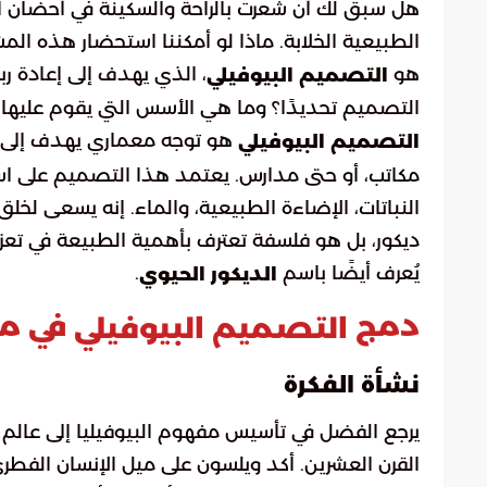
هل سبق لك أن شعرت بالراحة والسكينة في أحضان الطب
الطبيعية الخلابة. ماذا لو أمكننا استحضار هذه المشاع
هو
، الذي يهدف إلى إعادة ر
التصميم البيوفيلي
التصميم تحديدًا؟ وما هي الأسس التي يقوم عليها؟ 
هو توجه معماري يهدف إلى دم
التصميم البيوفيلي
مكاتب، أو حتى مدارس. يعتمد هذا التصميم على است
النباتات، الإضاءة الطبيعية، والماء. إنه يسعى لخل
ديكور، بل هو فلسفة تعترف بأهمية الطبيعة في تعزي
يُعرف أيضًا باسم
.
الديكور الحيوي
دمج
في مج
التصميم البيوفيلي
نشأة الفكرة
يرجع الفضل في تأسيس مفهوم البيوفيليا إلى عالم ال
القرن العشرين. أكد ويلسون على ميل الإنسان الفطري ل