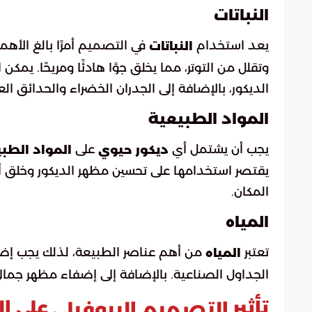
النباتات
يعد استخدام
في التصميم أمرًا بالغ الأهمي
النباتات
وتقلل من التوتر، مما يخلق جوًا هادئًا ومريحًا. يمك
الديكور، بالإضافة إلى الجدران الخضراء والحدائق ال
المواد الطبيعية
يجب أن يشتمل أي
على
ديكور حيوي
المواد الطب
يقتصر استخدامها على تحسين مظهر الديكور وخلق أ
المكان.
المياه
تعتبر
من أهم عناصر الطبيعة، لذلك يجب إض
المياه
الجداول الصناعية. بالإضافة إلى إضفاء مظهر جمالي،
تأثير
على ا
التصميم البيوفيلي