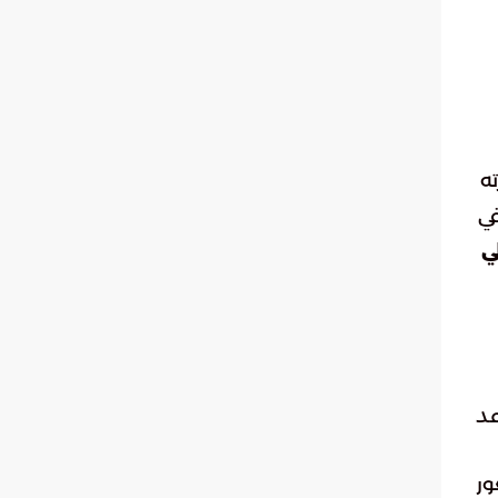
ته
في
ي
عد
ور