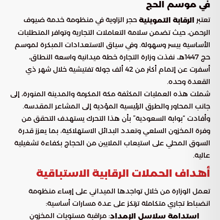
في موسم الحج
تعتبر
حجر الزاوية في منظومة خدمة ضيوف
الرقابة التموينية
الرحمن، حيث تضمن سلامة التعاملات التجارية وتوافر المتطلبات
الأساسية بيسر وسهولة. وفي سياق الاستعدادات المبكرة لموسم
حج 1447هـ، نفذت وزارة التجارة خطة ميدانية واسعة النطاق،
أسفرت عن إتمام أكثر من 42 ألف جولة تفتيشية خلال شهر ذي
القعدة وحده.
شملت هذه العمليات المكثفة مكة المكرمة والمدينة المنورة، إلى
جانب المحاور والطرق الرئيسية المؤدية إلى المشاعر المقدسة.
وأفادت “بوابة السعودية” بأن هذا التحرك يستهدف التحقق من
وفرة المخزون السلعي وتعدد البدائل الاستهلاكية، بما يعزز قدرة
السوق المحلي على استيعاب الملايين من الحجاج بكفاءة تشغيلية
عالية.
أهداف الحملات الرقابية الاستباقية
تعمل الوزارة من خلال تواجدها الميداني على إرساء منظومة
انضباط تجاري متكاملة ترتكز على عدة مسارات أساسية:
: مراقبة مستويات المخزون
استدامة سلاسل الإمداد