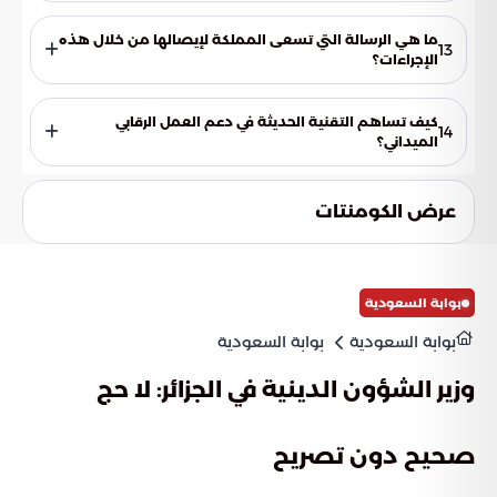
تهدف الرقابة إلى قياس القدرة التشغيلية لهذه المنشآت ومدى
جاهزيتها الفنية واللوجستية لمواكبة الطلب المرتفع المتوقع خلال
ما هي الرسالة التي تسعى المملكة لإيصالها من خلال هذه
13
أيام الذروة في موسم الحج.
الإجراءات؟
تسعى المملكة لتقديم صورة مشرفة في رعاية ضيوف الرحمن عبر
خلق بيئة تسوق آمنة وموثوقة، تعكس الكفاءة العالية في إدارة أكبر
كيف تساهم التقنية الحديثة في دعم العمل الرقابي
14
تجمع بشري سنوي في العالم.
الميداني؟
تعتمد الجهات المعنية على أحدث التقنيات في عمليات الرصد
والمتابعة الميدانية، مما يسهل من سرعة رصد المخالفات
عرض الكومنتات
ومعالجتها، ويدعم التحول نحو نموذج رقابي رقمي متكامل.
بوابة السعودية
بوابة السعودية
بوابة السعودية
وزير الشؤون الدينية في الجزائر: لا حج
صحيح دون تصريح