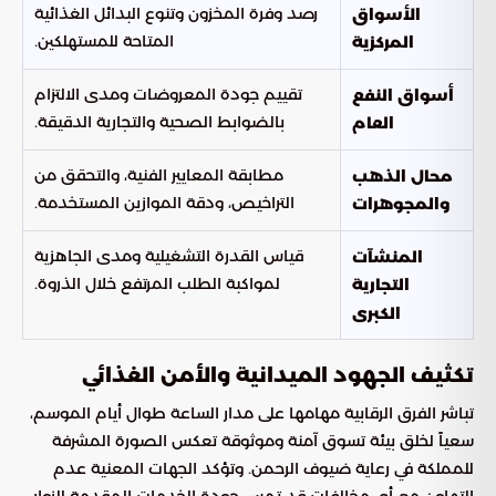
رصد وفرة المخزون وتنوع البدائل الغذائية
الأسواق
المتاحة للمستهلكين.
المركزية
تقييم جودة المعروضات ومدى الالتزام
أسواق النفع
بالضوابط الصحية والتجارية الدقيقة.
العام
مطابقة المعايير الفنية، والتحقق من
محال الذهب
التراخيص، ودقة الموازين المستخدمة.
والمجوهرات
قياس القدرة التشغيلية ومدى الجاهزية
المنشآت
لمواكبة الطلب المرتفع خلال الذروة.
التجارية
الكبرى
تكثيف الجهود الميدانية والأمن الغذائي
تباشر الفرق الرقابية مهامها على مدار الساعة طوال أيام الموسم،
سعياً لخلق بيئة تسوق آمنة وموثوقة تعكس الصورة المشرفة
للمملكة في رعاية ضيوف الرحمن. وتؤكد الجهات المعنية عدم
التهاون مع أي مخالفات قد تمس جودة الخدمات المقدمة للزوار،