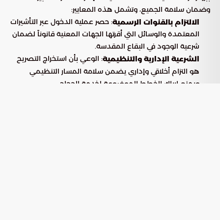
وضمان سلامة الجميع، وتشمل هذه المعايير:
: حصر عملية الدخول عبر التأشيرات
الالتزام بالقنوات الرسمية
المعتمدة والوسائل التي أقرتها الجهات المعنية قانوناً لضمان
شرعية الوجود في البقاع المقدسة.
: الوعي بأن استخراج التصريح
الشرعية الإدارية والتنظيمية
هو التزام أخلاقي وإداري يضمن سلامة المسار التنظيمي
ويمنع إرباك الخطط الموضوعة لخدمة الحجاج.
: اتباع التوجيهات التي تضمن
التكامل مع المنظومة الأمنية
انسيابية حركة المشاة والمركبات، مما يسهم في تفادي
الازدحام الخانق في الممرات الحيوية.
الأبعاد الاستراتيجية لتنظيم إجراءات الحج
أوضحت
أن التشديد على الأوراق الرسمية وتوافر
بوابة السعودية
يتجاوز الجوانب التنظيمية البسيطة؛ فهو استراتيجية
تصريح الحج
شاملة تهدف إلى تحقيق غايات إنسانية وخدمية رفيعة المستوى
وفق الجدول التالي:
الهدف
الأثر المتوقع على الحاج