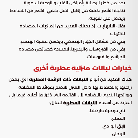
يحد من خطر الإصابة بأمراض القلب والأوعية الدموية.
تدليك الشعر بكمية من إكليل الجبل يحمي الشعر من التساقط
ويعمل على تقويته.
يقلل الالتهابات، إذ يمتلك العديد من المركبات المضادة
للالتهاب.
يقي من مشاكل الجهاز الهضمي ويحسن عملية الهضم.
يقي من الفيروسات والبكتيريا، لامتلاكه خصائص مضادة
للجراثيم والفيروسات.
خيارات نباتات منزلية عطرية أخرى
هناك العديد من أنواع
التي يمكن
النباتات ذات الرائحة العطرية
زراعتها والاحتفاظ بها داخل المنزل للتمتع بفوائدها المختلفة
وروائحها الندية. بالإضافة إلى القائمة التي ذكرناها أعلاه، فيما يلي
المزيد من أسماء
للمنزل:
النباتات العطرية
تاج جوهرة جاردينيا.
النعناع.
زنبق الوادي.
الريحان.