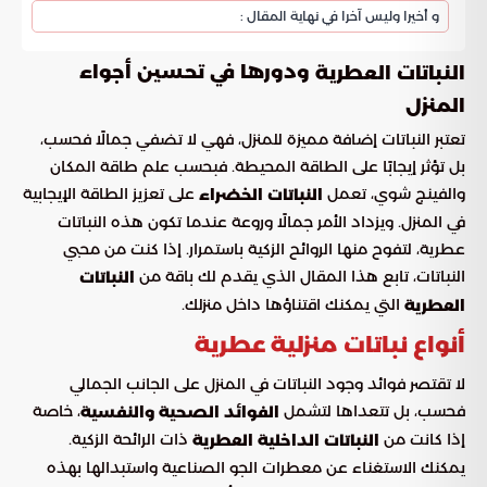
و أخيرا وليس آخرا في نهاية المقال :
ودورها في تحسين أجواء
النباتات العطرية
المنزل
تعتبر النباتات إضافة مميزة للمنزل، فهي لا تضفي جمالًا فحسب،
بل تؤثر إيجابًا على الطاقة المحيطة. فبحسب علم طاقة المكان
والفينج شوي، تعمل
على تعزيز الطاقة الإيجابية
النباتات الخضراء
في المنزل. ويزداد الأمر جمالًا وروعة عندما تكون هذه النباتات
عطرية، لتفوح منها الروائح الزكية باستمرار. إذا كنت من محبي
النباتات، تابع هذا المقال الذي يقدم لك باقة من
النباتات
التي يمكنك اقتناؤها داخل منزلك.
العطرية
أنواع نباتات منزلية عطرية
لا تقتصر فوائد وجود النباتات في المنزل على الجانب الجمالي
فحسب، بل تتعداها لتشمل
، خاصة
الفوائد الصحية والنفسية
إذا كانت من
ذات الرائحة الزكية.
النباتات الداخلية العطرية
يمكنك الاستغناء عن معطرات الجو الصناعية واستبدالها بهذه