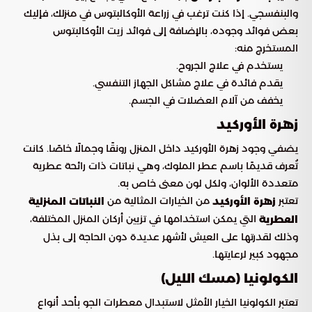
والبنفسجي. إذا كنت ترغب في زراعة الأوكالبتوس في منزلك، فإليك
بعض فوائد وجوده، بالإضافة إلى فوائد زيت الأوكالبتوس
المستخرج منه:
يستخدم في علاج الجروح.
يقدم فائدة في علاج مشاكل الجهاز التنفسي.
يخفف من آلام العضلات في الجسم.
زهرة الأوركيد
يضفي وجود زهرة الأوركيد داخل المنزل رونقًا وجمالًا خاصًا. كانت
تُعرف قديمًا باسم عطر الملوك، وهي نباتات ذات رائحة عطرية
متعددة الألوان، ولكل لون معنى خاص به.
تعتبر
من الخيارات المثالية من
زهرة الأوركيد
النباتات المنزلية
التي يمكن استخدامها في تزيين أركان المنزل المختلفة،
العطرية
وذلك لقدرتها على العيش لأشهر عديدة دون الحاجة إلى بذل
مجهود كبير لرعايتها.
الكولونيا (مسك الليل)
تعتبر الكولونيا الخيار الأمثل لاستبدال معطرات الجو بأحد أنواع