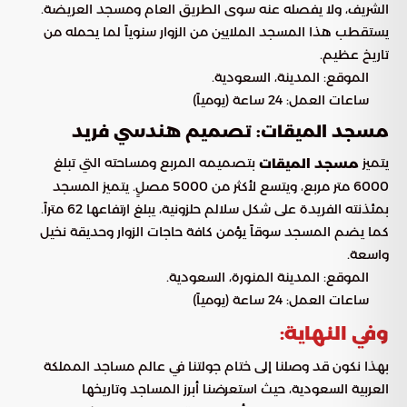
الشريف، ولا يفصله عنه سوى الطريق العام ومسجد العريضة.
يستقطب هذا المسجد الملايين من الزوار سنوياً لما يحمله من
تاريخ عظيم.
الموقع: المدينة، السعودية.
ساعات العمل: 24 ساعة (يومياً)
مسجد الميقات: تصميم هندسي فريد
يتميز
بتصميمه المربع ومساحته التي تبلغ
مسجد الميقات
6000 متر مربع، ويتسع لأكثر من 5000 مصلٍ. يتميز المسجد
بمئذنته الفريدة على شكل سلالم حلزونية، يبلغ ارتفاعها 62 متراً.
كما يضم المسجد سوقاً يؤمن كافة حاجات الزوار وحديقة نخيل
واسعة.
الموقع: المدينة المنورة، السعودية.
ساعات العمل: 24 ساعة (يومياً)
وفي النهاية:
بهذا نكون قد وصلنا إلى ختام جولتنا في عالم مساجد المملكة
العربية السعودية، حيث استعرضنا أبرز المساجد وتاريخها