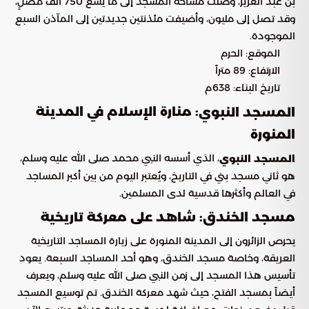
بن عبد العزيز، وصلت مساحة المسجد إلى ما يسع 750 ألف مصلٍ،
وقد تصل إلى مليون، وأضيفت مئذنتين جديدتين إلى المآذن السبع
الموجودة.
الموقع: الحرم
الارتفاع: 89 متراً
تاريخ البناء: 638م
: منارة الإسلام في المدينة
المسجد النبوي
المنورة
، الذي أسسه النبي محمد صلى الله عليه وسلم،
المسجد النبوي
هو ثاني مسجد بني في التاريخ، ويُعتبر اليوم من بين أكبر المساجد
في العالم وأكثرها قدسية لدى المسلمين.
مسجد الخندق: شاهد على معركة تاريخية
يحرص الزائرون إلى المدينة المنورة على زيارة المساجد التاريخية
العريقة، وخاصة مسجد الخندق، وهو أحد المساجد السبعة. يعود
تأسيس هذا المسجد إلى زمن النبي صلى الله عليه وسلم، ويعرف
أيضاً بمسجد الفتح، حيث شهد معركة الخندق. تم توسيع المسجد