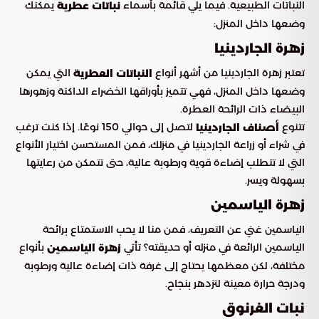
النباتات الطبيعية. فيما يلي قائمة بأسماء
يمكنك
نباتات عطرية
وضعها داخل المنزل:
زهرة الجاردينيا
تعتبر زهرة الجاردينيا من أشهر أنواع
التي يمكن
النباتات العطرية
وضعها داخل المنزل، فهي تتميز بأوراقها الخضراء الداكنة وزهورها
البيضاء ذات الرائحة العطرة.
تتنوع
لتصل إلى حوالي 150 نوعًا. إذا كنت ترغب
أصناف الجاردينيا
في شراء أو زراعة الجاردينيا في منزلك، فمن المستحسن اختيار الأنواع
التي لا تتطلب إضاءة قوية ورطوبة عالية، حتى تتمكن من رعايتها
بسهولة ويسر.
زهرة الياسمين
الياسمين غني عن التعريف، فمن منا لا يحب الاستمتاع برائحة
الياسمين الرائعة في منزله أو حديقته؟ تأتي
بأنواع
زهرة الياسمين
مختلفة، لكن معظمها يحتاج إلى غرفة ذات إضاءة عالية ورطوبة
ودرجة حرارة معينة لتزدهر بنجاح.
نبات الغرنوق