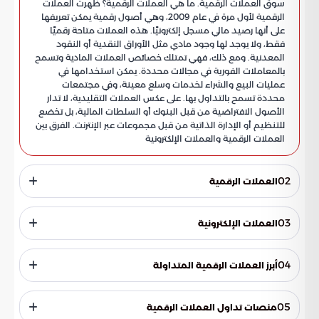
سوق العملات الرقمية. ما هي العملات الرقمية؟ ظهرت العملات
الرقمية لأول مرة في عام 2009، وهي أصول رقمية يمكن تعريفها
على أنها رصيد مالي مسجل إلكترونيًا. هذه العملات متاحة رقميًا
فقط، ولا يوجد لها وجود مادي مثل الأوراق النقدية أو النقود
المعدنية. ومع ذلك، فهي تمتلك خصائص العملات المادية وتسمح
بالمعاملات الفورية في مجالات محددة. يمكن استخدامها في
عمليات البيع والشراء لخدمات وسلع معينة، وفي مجتمعات
محددة تسمح بالتداول بها. على عكس العملات التقليدية، لا تدار
الأصول الافتراضية من قبل البنوك أو السلطات المالية، بل تخضع
للتنظيم أو الإدارة الذاتية من قبل مجموعات عبر الإنترنت. الفرق بين
العملات الرقمية والعملات الإلكترونية
02
العملات الرقمية
كما ذكرنا، العملات الرقمية هي عملات افتراضية أو أصول رقمية
ليس لها وجود مادي، مثل البيتكوين. تتميز بأنها قابلة للصرف
03
العملات الإلكترونية
والتحويل إلى العملات النقدية العادية، مثل تحويل البيتكوين إلى
ريال أو دولار.
العملات الإلكترونية هي الأموال الموجودة فعليًا على أرض الواقع،
كالريال والدينار، ولكنها مخزنة بشكل إلكتروني. يُطلق عليها عملة
04
أبرز العملات الرقمية المتداولة
إلكترونية مخزنة على حسابات إلكترونية، مثل الأموال في الحسابات
المصرفية والبنوك الإلكترونية. مثال على ذلك، عند تحويل أموال من
منذ انطلاقة الأصول الرقمية في عام 2009 مع عملة البيتكوين،
حساب باي بال إلى حساب ماستر كارد، يتم نقل المبلغ وتغيير أرصدة
ظهرت العديد من العملات الرقمية. فيما يلي أبرز خمسة أنواع
05
منصات تداول العملات الرقمية
الحسابات إلكترونيًا دون الحاجة لنقلها يدويًا. أنواع العملات الرقمية
وأكثرها تداولًا: عملة البيتكوين و عملة الريبل الرقمية هما الأشهر