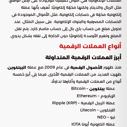
العملات الإلكترونية هي أموال حقيقية موجودة على أرض الواقع،
مثل الريال والدينار، ولكنها مخزنة إلكترونيًا. تُعرف بأنها عملة
إلكترونية مخزنة في حسابات إلكترونية، مثل الأموال الموجودة في
الحسابات المصرفية والبنوك الإلكترونية. على سبيل المثال، عند
تحويل مبلغ من حساب باي بال إلى حساب ماستر كارد، يتم نقل
المبلغ وتغيير الأرصدة إلكترونيًا دون الحاجة إلى نقله بشكل يدوي.
أنواع العملات الرقمية
أبرز العملات الرقمية المتداولة
منذ ظهور
في عام 2009 مع عملة
،
الأصول الرقمية
البيتكوين
ظهرت العديد من العملات الرقمية الأخرى. فيما يلي أبرز خمسة
أنواع من العملات الرقمية وأكثرها تداولًا:
عملة
– Bitcoin
بيتكوين
الإيثريوم – Ethereum
عملة الريبل الرقمية – Ripple (XRP)
الليتكوين – Litecoin
نيو – NEO
عملة الكترونية أيوتا IOTA