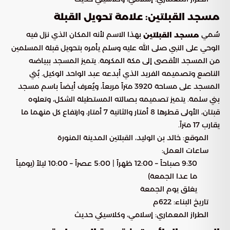
مسجد القبلتين: علامة تحويل القبلة
سُمي
بهذا الاسم لأنه المكان الذي نزل فيه
مسجد القبلتين
الوحي على النبي صلى الله عليه وسلم يأمره بتحويل قبلة المسلمين
من المسجد الأقصى إلى مكة المكرمة. يتميز المسجد ببياضه
الناصع وتصميمه الفريد الذي أبدعه عبد الواحد الوكيل. بُني
المسجد على مساحة 3920 متراً مربعاً، ويُعرف أيضاً باسم مسجد
بني سلمة. يتميز تصميمه بصالته المستطيلة الشكل، وتعلوه
قبتان، الأولى قطرها 8 أمتار والثانية 7 أمتار، وارتفاع كل منهما ما
يقارب 17 متراً.
الموقع: خالد بن الوليد، القبلتين المدينة المنورة
ساعات العمل:
9:30 صباحاً – 12:00 ظهراً | 5:00 عصراً – 10:00 ليلاً (يومياً
ما عدا الجمعة)
يغلق يوم الجمعة
تاريخ البناء: 622م
الطراز المعماري: إسلامي، وكلاسيكي حديث