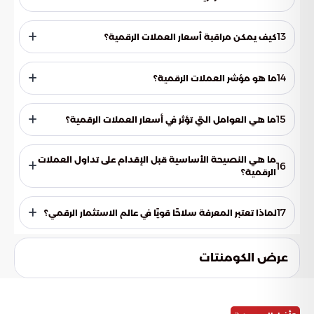
تداول العملات الرقمية في المنصات اللامركزية يحمل مخاطر عالية،
بما في ذلك القرصنة أو اختفاء الأموال، إذا لم يتم التعامل مع
13
كيف يمكن مراقبة أسعار العملات الرقمية؟
منصات آمنة وموثوقة.
تتم مراقبة الأسعار من خلال منصات مؤشر العملات الرقمية، التي
تعرض التغيرات في المؤشر لحظة بلحظة.
14
ما هو مؤشر العملات الرقمية؟
هو موقع أو منصة إلكترونية تعرض التغير في أسعار العملات
الرقمية ورأس مالها بشكل لحظي.
15
ما هي العوامل التي تؤثر في أسعار العملات الرقمية؟
تتغير أسعار العملات الرقمية وفقًا للمتغيرات الخارجية وحركة البيع
والشراء، كغيرها من الاستثمارات.
ما هي النصيحة الأساسية قبل الإقدام على تداول العملات
16
الرقمية؟
يجب الحذر واختيار المنصات الموثوقة لتجنب عمليات النصب
والاحتيال قبل الإقدام على أي عملية تداول.
17
لماذا تعتبر المعرفة سلاحًا قويًا في عالم الاستثمار الرقمي؟
لأن المعرفة تساعد على اتخاذ قرارات مستنيرة وتجنب المخاطر
المحتملة في سوق العملات الرقمية المتغير.
عرض الكومنتات