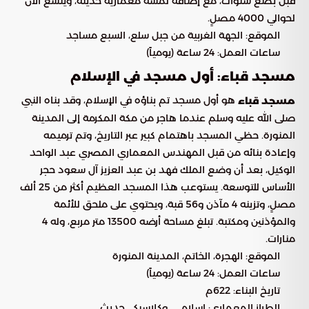
قبل بضع سنوات، مع إضافة لمسة معمارية حديثة، ويتسع الآن
لحوالي 4000 مصلٍ.
الموقع: الجهة الغربية من جبل سلع، السبع مساجد
ساعات العمل: 24 ساعة (يومياً)
مسجد قباء: أول مسجد في الإسلام
هو أول مسجد تم بناؤه في الإسلام، وقد بناه النبي
مسجد قباء
صلى الله عليه وسلم عندما هاجر من مكة المكرمة إلى المدينة
المنورة. حظي المسجد باهتمام كبير عبر التاريخ، وتم ترميمه
وإعادة بنائه من قبل المهندس المعماري المصري عبد الواحد
الوكيل، بعد أن وضع الملك فهد بن عبد العزيز آل سعود حجر
الأساس للتوسعة. يستوعب هذا المسجد العظيم أكثر من 25 ألف
مصلٍ، وتزينه 4 مآذن و56 قبة، ويحتوي على ملحق للأئمة
والمؤذنين ومكتبة. تبلغ مساحة أرضه 13500 متر مربع، وله 4
منارات.
الموقع: الهجرة، الخاتم، المدينة المنورة
ساعات العمل: 24 ساعة (يومياً)
تاريخ البناء: 622م
الطراز المعماري: إسلامي، وكلاسيكي حديث