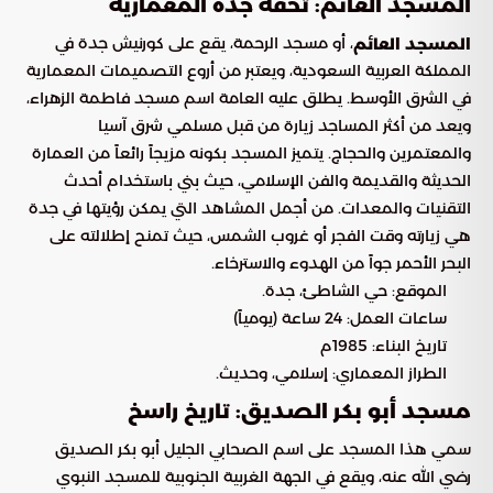
المسجد العائم: تحفة جدة المعمارية
، أو مسجد الرحمة، يقع على كورنيش جدة في
المسجد العائم
المملكة العربية السعودية، ويعتبر من أروع التصميمات المعمارية
في الشرق الأوسط. يطلق عليه العامة اسم مسجد فاطمة الزهراء،
ويعد من أكثر المساجد زيارة من قبل مسلمي شرق آسيا
والمعتمرين والحجاج. يتميز المسجد بكونه مزيجاً رائعاً من العمارة
الحديثة والقديمة والفن الإسلامي، حيث بني باستخدام أحدث
التقنيات والمعدات. من أجمل المشاهد التي يمكن رؤيتها في جدة
هي زيارته وقت الفجر أو غروب الشمس، حيث تمنح إطلالته على
البحر الأحمر جواً من الهدوء والاسترخاء.
الموقع: حي الشاطئ، جدة.
ساعات العمل: 24 ساعة (يومياً)
تاريخ البناء: 1985م
الطراز المعماري: إسلامي، وحديث.
مسجد أبو بكر الصديق: تاريخ راسخ
سمي هذا المسجد على اسم الصحابي الجليل أبو بكر الصديق
رضي الله عنه، ويقع في الجهة الغربية الجنوبية للمسجد النبوي