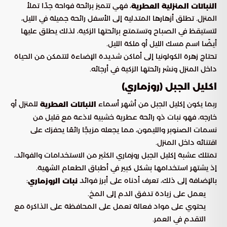
، فهي تتميز برائحة فواحة جدًا تملأ
النباتات المنزلية العطرية
المنزل. تطلق أزهارها المتدلية إلى الأسفل رائحة جميلة في الليل،
لتستيقظ في الصباح وتستمتع برائحتها الزكية، لذلك يطلق عليها
أيضًا اسم مسك الليل أو ملكة الليل.
تحتاج زهرة الكولونيا إلى أماكن شديدة الإضاءة لتتمكن من الحياة
داخل المنزل ونشر رائحتها الزكية في أرجائه.
اكليل الجبل (روزماري)
ربما يكون إكليل الجبل من أشهر أسماء
للمنزل أو
النباتات العطرية
خارجه، فهو نبات ذو رائحة عطرية خشبية لاذعة مع قليل من
نسمات الصنوبر والليمون، مما يجعله مزيجًا رائعًا يحفزك على
اقتنائه داخل المنزل.
تمتلك عشبة إكليل الجبل روزماري الكثير من الاستخدامات والفوائد،
إذ يشتهر استخدامها بشكل كبير في أطباق الطعام الشهية.
بالإضافة إلى ذلك، تعرف أدناه على أبرز فوائد
:
نبات الروزماري
يعمل على زيادة تدفق الدم إلى المخ.
يحتوي على مواد فعالة تعمل على المحافظة على الذاكرة مع
التقدم في العمر.