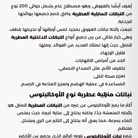
يُعرف أيضًا بالغرنوقي، وهو مصطلح عام يشمل حوالي 200 نوع
من
، والتي تتميز جميعها بروائحها
النباتات المنزلية العطرية
الجذابة.
تنبعث رائحة نباتات الغرنوق بمجرد لمس أوراقها أو تحريكها بلطف،
وهي خيار مثالي من بين جميع أنواع
النباتات الداخلية العطرية
للمنزل، حيث إنها تمتلك العديد من الفوائد، ومنها:
تقليل الإجهاد.
الحد من أمراض الالتهابات.
تخفيف الألم، مثل الصداع النصفي.
تعزيز
.
صحة الكلى
المساعدة في عملية الهضم وتعزيز المناعة في الجسم.
نباتات منزلية عطرية نوع الأوكالبتوس
أكثر ما يميز الأوكالبتوس عن غيره من
للمنزل هو
النباتات العطرية
رائحته المنعشة جدًا، ولكنه يحتاج إلى عناية كبيرة، حيث يمتص
الماء بسرعة، مما يعني أنه يحتاج إلى الكثير من الري وبشكل
منتظم.
يتميز
بلونه الرائع الذي يجمع بين الأخضر
نبات الأوكالبتوس