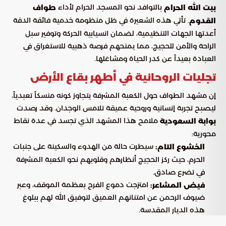
بالتوافد نحو المسجد الحرام لأداء
بيت الله الحرام
طواف
. تأتي هذه الشعيرة في ظل منظومة خدمية فائقة الدقة
القدوم
أعدتها الجهات التنظيمية، لضمان انسيابية الحركة وتوفير سبل
الراحة والأمن للحجيج، مما يمنحهم فرصة ذهبية للاستغراق في
العبادة بعيداً عن كدر الحياة ومشاغلها.
تجليات الروحانية في أطهر بقاع الأرض
إن مشهد الطواف حول الكعبة المشرفة يتجاوز كونه منسكاً تعبدياً،
ليصبح تجربة إنسانية وروحية عميقة تلامس الوجدان. وقد رصدت
ملامح هذا المشهد الذي تجسد في عدة نقاط
بوابة السعودية
محورية:
سيطرت حالة من الهدوء والسكينة على جنبات
الخشوع التام:
الحرم، حيث ركز الحجيج أنظارهم وقلوبهم نحو الكعبة المشرفة
في تضرع صادق.
امتزجت دموع الفرح بعظمة الموقف، وعبر
فيض المشاعر:
ضيوف الرحمن عن امتنانهم العميق لتوفيق الله لهم ببلوغ
هذه الديار المقدسة.
حرص الكثيرون على تسجيل هذه اللحظات
توثيق اللحظة: