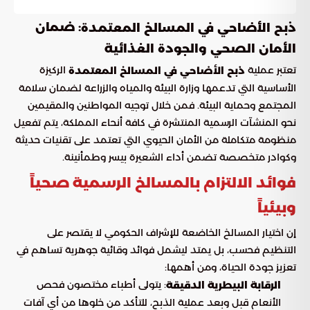
: ضمان
ذبح الأضاحي في المسالخ المعتمدة
الأمان الصحي والجودة الغذائية
تعتبر عملية
الركيزة
ذبح الأضاحي في المسالخ المعتمدة
الأساسية التي تدعمها وزارة البيئة والمياه والزراعة لضمان سلامة
المجتمع وحماية البيئة. فمن خلال توجيه المواطنين والمقيمين
نحو المنشآت الرسمية المنتشرة في كافة أنحاء المملكة، يتم تفعيل
منظومة متكاملة من الأمان الحيوي التي تعتمد على تقنيات حديثة
وكوادر متخصصة تضمن أداء الشعيرة بيسر وطمأنينة.
فوائد الالتزام بالمسالخ الرسمية صحياً
وبيئياً
إن اختيار المسالخ الخاضعة للإشراف الحكومي لا يقتصر على
التنظيم فحسب، بل يمتد ليشمل فوائد وقائية جوهرية تساهم في
تعزيز جودة الحياة، ومن أهمها:
: يتولى أطباء مختصون فحص
الرقابة البيطرية الدقيقة
الأنعام قبل وبعد عملية الذبح، للتأكد من خلوها من أي آفات