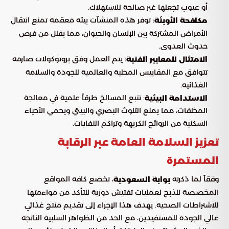
أو عيوب تجعلها غير صالحة للاستهلاك.
: توفر هذه المنشآت بيئة معقمة تمنع انتقال
مكافحة الأوبئة
الأمراض المشتركة بين الإنسان والحيوان، مما يقلل من فرص
حدوث العدوى.
: يتم العمل وفق بروتوكولات صارمة
الامتثال للمعايير الفنية
تتوافق مع المقاييس المحلية والعالمية للجودة والسلامة
الغذائية.
: تتبع المسالخ طرقاً علمية في معالجة
الاستدامة البيئية
المخلفات، مما يمنع التلوث البصري والبيئي ويحمي الأحياء
السكنية من الروائح الكريهة وتراكم النفايات.
تعزيز السلامة العامة عبر الرقابة
المستمرة
وفقاً لما ذكرته
، تخضع كافة المواقع
بوابة السعودية
المخصصة للذبح لعمليات تفتيش دورية للتأكد من مواءمتها
للاشتراطات الصحية. يهدف هذا الإجراء إلى تقديم منتج غذائي
عالي الجودة للمستفيدين، مع الحد من الظواهر السلبية الناتجة