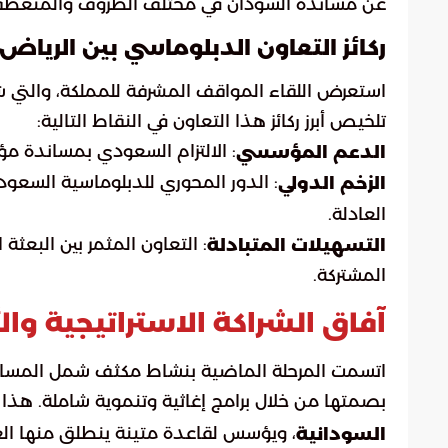
عن مساندة السودان في مختلف الظروف والمنعطفات
ركائز التعاون الدبلوماسي بين الريا
استعرض اللقاء المواقف المشرفة للمملكة، والتي
تلخيص أبرز ركائز هذا التعاون في النقاط التالية:
: الالتزام السعودي بمساندة م
الدعم المؤسسي
: الدور المحوري للدبلوماسية السعود
الزخم الدولي
العادلة.
: التعاون المثمر بين البعث
التسهيلات المتبادلة
المشتركة.
آفاق الشراكة الاستراتيجية وا
اتسمت المرحلة الماضية بنشاط مكثف شمل المسارات
بصمتها من خلال برامج إغاثية وتنموية شاملة. هذا
، ويؤسس لقاعدة متينة ينطلق منها ال
السودانية