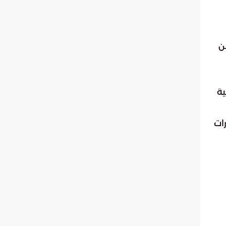
ن
ية
رات