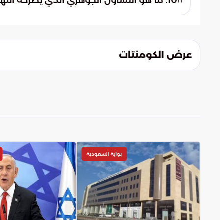
10. ما هو التساؤل الجوهري الذي يطرحه انتهاء مهمة السفير الحالي؟
11
ستمكن البلدين من مواجهة التحديات الإقليمية
يتمحور التساؤل حول شكل المرحلة المقبلة وك
للتعاون. الهدف هو تعزيز قدرة البلدين على تحو
الدبلوماسي بما يخدم مصلحة الشعبين والأمن 
عرض الكومنتات
بوابة السعودية