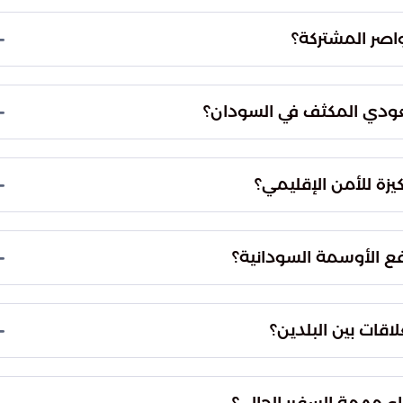
، الدعم المؤسسي لضمان وحدة واستقرار الدولة السودانية.
 المحوري في المنظمات الإقليمية لدعم قضايا السودان.
جاح المبادرات المشتركة بين البلدين.
بل ساهم بفعالية في بناء جسور الثقة ودفع عجلة التعاون
اقف المشرفة للمملكة التي شكلت حائط صد لدعم
عطفات التاريخية الصعبة.
ا المسار الإنساني والإغاثي، والمسار الاقتصادي،
 خلال برامج شاملة تهدف إلى تخفيف المعاناة ودعم
الدبلوماسي المستقبلي بين البلدين الشقيقين.
ي حماية الأمن القومي العربي والحفاظ على استقرار
ي للسودان والدور القيادي للمملكة، فإن تكاملهما يضمن
ية الحيوية للتجارة العالمية.
ة بين الشعبين السعودي والسوداني. وهي علاقة لا تقوم
مشترك والأخوة الصادقة، حيث تقدر القيادة السودانية
وف والمواقف الصعبة.
بروتوكولات التقليدية إلى آفاق أرحب من التعاون. إن
ضية تؤسس لمرحلة جديدة من الشراكة الاستراتيجية التي