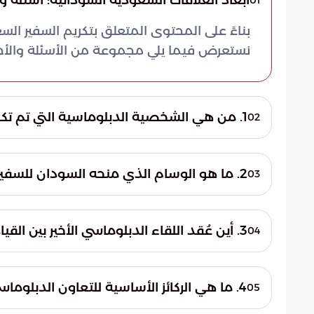
أبعاد العلاقات السعودية السودانية: أسئلة وأ
01
بناءً على المحتوى المتعلق بتكريم السفير الس
نستعرض فيما يلي مجموعة من الأسئلة والأج
1. من هي الشخصية الدبلوماسية التي تم تكريمها مؤخراً في السودان؟
02
تم تكريم سفير خادم الحرمين الشريفين لدى ال
فترة عمله الرسمية في البلاد. وقد جاء هذا 
2. ما هو الوسام الذي منحه السودان للسفير السعودي وما دلالته؟
03
الانتقالي الفريق أول ركن عبدالفتاح البرهان ف
منح الفريق أول ركن عبدالفتاح البرهان السفير
الوسام أرفع تكريم تمنحه الدولة السودانية ل
3. أين عُقد اللقاء الدبلوماسي الأخير بين القيادة السودانية والسفير السعودي؟
04
المملكة العربية السعودية في دعم استقرار الس
عُقد اللقاء في مدينة بورتسودان، التي أصبحت م
مسيرة التعاون المشترك والنجاحات التي تحققت
4. ما هي الركائز الأساسية للتعاون الدبلوماسي بين الرياض والخرطوم؟
05
الرياض والخرطوم في مواجهة التحديات المختل