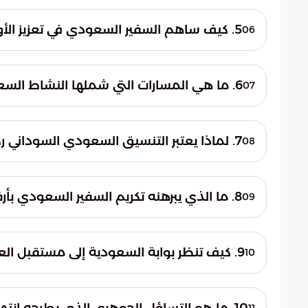
تستند العلاقة إلى ثلاثة ركائز أساسية: أولاً
ثانياً، الزخم الدولي من خلال الدور السعودي
5. كيف ساهم السفير السعودي في تعزيز الأواصر المشتركة؟
06
ثالثاً، التسهيلات المتبادلة والتعاون المثمر لإن
لم يقتصر دور السفير على التمثيل التقليدي، 
نحو استقرار أكبر. وقد عمل على تنسيق المو
6. ما هي المسارات التي شملها النشاط السعودي المكثف في السودان؟
07
المؤسسات الوطنية السودانية في مختلف المن
شمل النشاط السعودي عدة مسارات حيوية، أبرزه
والمسار التنموي. وضعت المملكة بصمتها من
7. لماذا يعتبر التنسيق السعودي السوداني ركيزة للأمن الإقليمي؟
08
البنية التحتية، مما أرسى قاعدة متينة للعمل 
يُعد هذا التنسيق ركيزة أساسية لأنه يساهم ف
منطقة البحر الأحمر. نظراً للموقع الاستراتيج
8. ما الذي يبرهنه تكريم السفير السعودي بأرفع الأوسمة السودانية؟
09
مواجهة التهديدات الأمنية وتأمين الممرات المائ
يبرهن هذا التكريم على تجذر الروابط التاريخي
على المصالح العابرة، بل على أساس المصير ال
9. كيف تنظر بوابة السعودية إلى مستقبل العلاقات بين البلدين؟
10
وقوف المملكة الدائم بجانبها في كافة الظر
تشير الرؤية التحليلية إلى أن العلاقات تتجاوز ال
القواعد المتينة التي أرسيت خلال الفترة الما