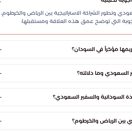
جوبة تحليلية
عودي وتطور الشراكة الاستراتيجية بين الرياض والخرطوم،
وبة التي توضح عمق هذه العلاقة ومستقبلها:
سودان، السفير علي بن حسن جعفر، وذلك بمناسبة انتهاء
التكريم خلال لقاء رفيع المستوى مع رئيس مجلس السيادة
ي مدينة بورتسودان.
 السعودي وسام النيلين من الطبقة الأولى. ويُعد هذا
لدبلوماسيين، مما يعكس التقدير الاستثنائي لجهود
ودان وتطوير العلاقات الثنائية.
ركزاً حيوياً للنشاط الدبلوماسي. وتناول اللقاء استعراض
 خلال فترة عمل السفير، مؤكداً على متانة التنسيق بين
فة.