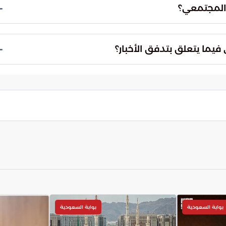
ع من تأثيرات المعلومات المضللة والمحرضة.
مخاطر المعلومات المضللة وتأثيرها العميق على
على دراية بالمخاطر المحتملة للمحتوى الزائف.
ر، يكمن التحدي المستمر في بناء مجتمعات قادرة على
ي في حماية النسيج الاجتماعي من الشروخ التي قد تتركها
بوابة السعودية
بوابة السعودية