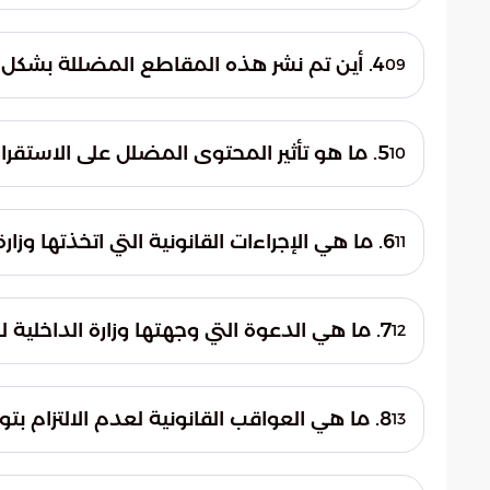
كان الأفراد الموقوفون يروّجون مقاطع مصور
مواقع حساسة داخل المملكة. كما تضمنت المق
4. أين تم نشر هذه المقاطع المضللة بشكل أساسي؟
09
تم نشر هذه المقاطع المضللة بشكل أساسي 
الاجتماعي، مستغلين بذلك الانتشار الواسع لهذه
5. ما هو تأثير المحتوى المضلل على الاستقرار العام في البلاد؟
10
أثر المحتوى المضلل على الرأي العام بشكل 
وأحدث قلقًا واسعًا بين أفراد المجتمع. هذا بدو
6. ما هي الإجراءات القانونية التي اتخذتها وزارة الداخلية بحق المقبوض عليهم؟
11
أكدت وزارة الداخلية اتخاذ الإجراءات القانوني
العامة لاستكمال التحقيقات اللازمة بخصوص ا
7. ما هي الدعوة التي وجهتها وزارة الداخلية للمواطنين والمقيمين؟
12
وجهت وزارة الداخلية دعوة للمواطنين والمقي
الرسمية الموثوقة فقط. كما حذرت بشدة من تد
8. ما هي العواقب القانونية لعدم الالتزام بتوجيهات وزارة الداخلية؟
13
المصدر.
أوضحت وزارة الداخلية أن عدم الالتزام بتوجي