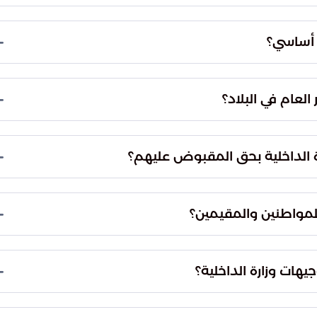
ة تحتوي على أخبار غير دقيقة وتحريض على استهداف
اطع تعاطفًا وتمجيدًا لما وصف بالعدوان الإيراني.
عبر الحسابات الشخصية للمتهمين على منصات التواصل
 المنصات للتأثير على الرأي العام.
سلبي، حيث ساهم في تضليل المواطنين والمقيمين
ره أضر بالأمن والنظام العام في البلاد.
ة بحق المقبوض عليهم. وقد تم تحويلهم إلى النيابة
لتهم الموجهة إليهم، تمهيدًا للمحاكمة.
مين بضرورة استقاء المعلومات والأخبار من مصادرها
اول أو إعادة نشر أي مقاطع أو أخبار غير موثوقة
هاتها يعرض المتورطين للمساءلة القانونية. يهدف هذا