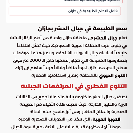
تكامل النظم الطبيعية في جازان
سحر الطبيعة في جبال الحشر بجازان
تعتبر
في منطقة جازان واحدة من أهم الركائز البيئية
جبال الحشر
في جنوب غرب المملكة العربية السعودية، حيث تمثل امتداداً
طبيعياً لسلسلة جبال السروات الشاهقة. وتتميز هذه المرتفعات
بتضاريسها المتنوعة التي تتجاوز قممها حاجز الـ 2000 متر فوق
سطح البحر، مما خلق تدرجاً مناخياً ونباتياً فريداً ساهم في إثراء
بالمنطقة وتعزيز استدامتها الفطرية.
التنوع الحيوي
التنوع الفطري في المرتفعات الجبلية
تحتضن جبال الحشر منظومة بيئية متكاملة تجمع بين الكائنات
البرية والطيور الجارحة، حيث تتكيف هذه الأحياء مع الطبيعة
الصخرية والمناخ المتغير. ومن أبرز ملامح هذه الحياة:
التي تتخذ من التكوينات الصخرية الوعرة
الكوبرا العربية:
موطناً لها، مظهرة قدرة عالية على التكيف مع قسوة الجبال.