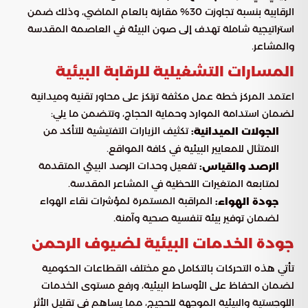
الرقابية بنسبة تجاوزت 30% مقارنة بالعام الماضي، وذلك ضمن
استراتيجية شاملة تهدف إلى صون البيئة في العاصمة المقدسة
والمشاعر.
المسارات التشغيلية للرقابة البيئية
اعتمد المركز خطة عمل مكثفة ترتكز على محاور تقنية وميدانية
لضمان استدامة الموارد وحماية الحجاج، وتتضمن ما يلي:
تكثيف الزيارات التفتيشية للتأكد من
الجولات الميدانية:
الامتثال للمعايير البيئية في كافة المواقع.
تفعيل وحدات الرصد البيئي المتقدمة
الرصد والقياس:
لمتابعة المتغيرات اللحظية في المشاعر المقدسة.
المراقبة المستمرة لمؤشرات نقاء الهواء
جودة الهواء:
لضمان توفير بيئة تنفسية صحية وآمنة.
جودة الخدمات البيئية لضيوف الرحمن
تأتي هذه التحركات بالتكامل مع مختلف القطاعات الحكومية
لضمان الحفاظ على الأوساط البيئية، ورفع مستوى الخدمات
اللوجستية والبيئية الموجهة للحجيج، مما يساهم في تقليل الأثر