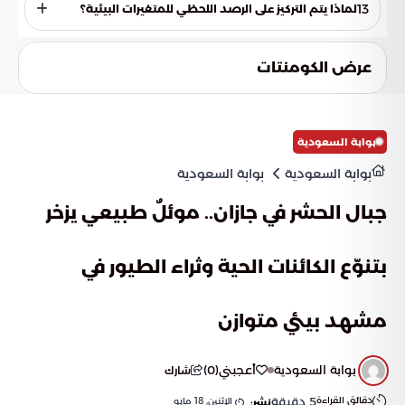
صديقة للبيئة، ورقابة صارمة تمنع التلوث، واستخدام ذكي للموارد
13
لماذا يتم التركيز على الرصد اللحظي للمتغيرات البيئية؟
لضمان بقاء المشاعر المقدسة بيئة نقية.
يسمح الرصد اللحظي عبر الوحدات المتقدمة بالتدخل السريع في
حال ظهور أي ملوثات أو تغيرات بيئية طارئة، مما يضمن السيطرة
عرض الكومنتات
الفورية والحفاظ على جودة الأوساط البيئية بشكل دائم.
بوابة السعودية
بوابة السعودية
بوابة السعودية
جبال الحشر في جازان.. موئلٌ طبيعي يزخر
بتنوّع الكائنات الحية وثراء الطيور في
مشهد بيئي متوازن
بوابة السعودية
أعجبني
(
0
)
شارك
دقائق القراءة
5
دقيقة
الإثنين, 18 مايو
نشر: