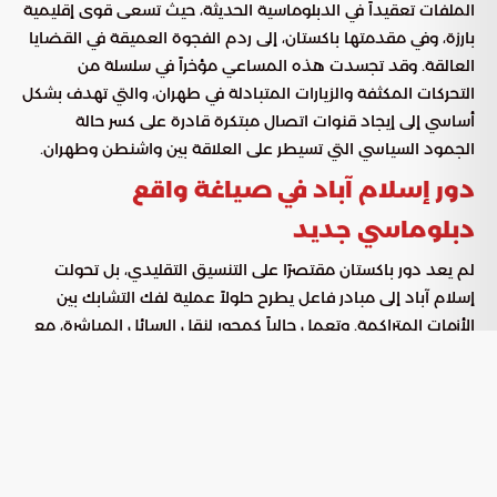
الملفات تعقيداً في الدبلوماسية الحديثة، حيث تسعى قوى إقليمية
بارزة، وفي مقدمتها باكستان، إلى ردم الفجوة العميقة في القضايا
العالقة. وقد تجسدت هذه المساعي مؤخراً في سلسلة من
التحركات المكثفة والزيارات المتبادلة في طهران، والتي تهدف بشكل
أساسي إلى إيجاد قنوات اتصال مبتكرة قادرة على كسر حالة
الجمود السياسي التي تسيطر على العلاقة بين واشنطن وطهران.
دور إسلام آباد في صياغة واقع
دبلوماسي جديد
لم يعد دور باكستان مقتصرًا على التنسيق التقليدي، بل تحولت
إسلام آباد إلى مبادر فاعل يطرح حلولاً عملية لفك التشابك بين
الأزمات المتراكمة. وتعمل حالياً كمحور لنقل الرسائل المباشرة، مع
التركيز على ابتكار نماذج تفاوضية تتجاوز الصيغ القديمة التي لم
تحقق نتائج ملموسة. وترتكز هذه التحركات على عدة أهداف
استراتيجية:
صياغة تفاهمات تدريجية تعيد بناء الثقة بناءً على المصالح
المتبادلة.
توفير بيئة للنقاش الهادئ بعيداً عن ضجيج التصعيد الإعلامي.