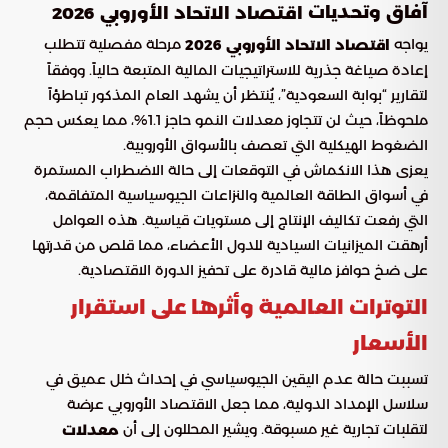
آفاق وتحديات
اقتصاد الاتحاد الأوروبي 2026
يواجه
مرحلة مفصلية تتطلب
اقتصاد الاتحاد الأوروبي 2026
إعادة صياغة جذرية للاستراتيجيات المالية المتبعة حالياً. ووفقاً
لتقارير “بوابة السعودية”، يُنتظر أن يشهد العام المذكور تباطؤاً
ملحوظاً، حيث لن تتجاوز معدلات النمو حاجز 1.1%، مما يعكس حجم
الضغوط الهيكلية التي تعصف بالأسواق الأوروبية.
يعزى هذا الانكماش في التوقعات إلى حالة الاضطراب المستمرة
في أسواق الطاقة العالمية والنزاعات الجيوسياسية المتفاقمة،
التي رفعت تكاليف الإنتاج إلى مستويات قياسية. هذه العوامل
أرهقت الميزانيات السيادية للدول الأعضاء، مما قلص من قدرتها
على ضخ حوافز مالية قادرة على تحفيز الدورة الاقتصادية.
التوترات العالمية وأثرها على استقرار
الأسعار
تسببت حالة عدم اليقين الجيوسياسي في إحداث خلل عميق في
سلاسل الإمداد الدولية، مما جعل الاقتصاد الأوروبي عرضة
لتقلبات تجارية غير مسبوقة. ويشير المحللون إلى أن
معدلات