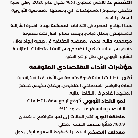
قد تلامس مستوى 3.1% بحلول عام 2026، وهي نسبة
التضخم
تتخطى بوضوح المستهدفات التي وضعتها المفوضية الأوروبية
لاستقرار الأسعار.
هذا الارتفاع المطرد في التكاليف المعيشية يهدد القدرة الشرائية
للمستهلكين بشكل مباشر، ويضع صناع القرار تحت ضغوط
مجتمعية هائلة. تكمن المعضلة الحقيقية في كيفية إيجاد توازن
دقيق بين سياسات كبح التضخم وبين تلبية المتطلبات المتزايدة
للشارع الأوروبي في ظل تراجع النمو.
مؤشرات الأداء الاقتصادي المتوقعة
تُظهر التحليلات الفنية فجوة متسعة بين الأهداف الاستراتيجية
للقارة والواقع الاقتصادي الملموس، ويمكن تلخيص ملامح
المشهد القادم في النقاط التالية:
: يُتوقع تراجع سقف التطلعات
نمو الاتحاد الأوروبي
الاقتصادية لتستقر عند حدود 1.1%.
: تشير البيانات إلى نمو متواضع لا يتعدى
منطقة اليورو
0.9%، متأثراً بضعف الطلب المحلي.
: استمرار الضغوط السعرية لتبقى حول
معدلات التضخم