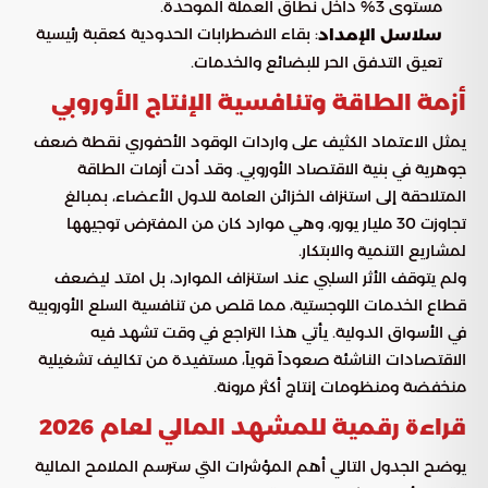
مستوى 3% داخل نطاق العملة الموحدة.
: بقاء الاضطرابات الحدودية كعقبة رئيسية
سلاسل الإمداد
تعيق التدفق الحر للبضائع والخدمات.
أزمة الطاقة وتنافسية الإنتاج الأوروبي
يمثل الاعتماد الكثيف على واردات الوقود الأحفوري نقطة ضعف
جوهرية في بنية الاقتصاد الأوروبي. وقد أدت أزمات الطاقة
المتلاحقة إلى استنزاف الخزائن العامة للدول الأعضاء، بمبالغ
تجاوزت 30 مليار يورو، وهي موارد كان من المفترض توجيهها
لمشاريع التنمية والابتكار.
ولم يتوقف الأثر السلبي عند استنزاف الموارد، بل امتد ليضعف
قطاع الخدمات اللوجستية، مما قلص من تنافسية السلع الأوروبية
في الأسواق الدولية. يأتي هذا التراجع في وقت تشهد فيه
الاقتصادات الناشئة صعوداً قوياً، مستفيدة من تكاليف تشغيلية
منخفضة ومنظومات إنتاج أكثر مرونة.
قراءة رقمية للمشهد المالي لعام 2026
يوضح الجدول التالي أهم المؤشرات التي سترسم الملامح المالية