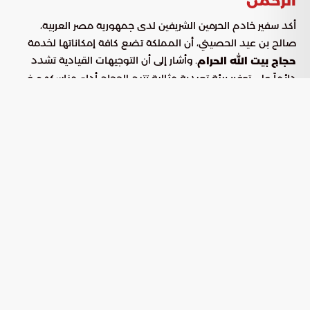
الرحمن
أكد سفير خادم الحرمين الشريفين لدى جمهورية مصر العربية،
صالح بن عيد الحصيني، أن المملكة تضع كافة إمكاناتها لخدمة
. وأشار إلى أن التوجيهات القيادية تشدد
حجاج بيت الله الحرام
دائماً على توفير بيئة تعبدية مثالية تتيح للحجاج أداء مناسكهم في
طمأنينة تامة، مع ضمان جودة الخدمات المقدمة منذ لحظة
مغادرتهم وحتى عودتهم سالمين.
وتتمحور استراتيجية الخدمة في البرنامج حول عدة ركائز أساسية:
تذليل كافة التحديات اللوجستية وتأمين سبل الراحة المتكاملة.
تطبيق أعلى معايير الجودة في التنظيم لضمان انسيابية
المناسك.
توفير رعاية شاملة تليق بمكانة المستضيفين والبرنامج.
رعاية الحرمين الشريفين كرسالة وطنية
سامية
أوضح السفير الحصيني أن خدمة الحرمين الشريفين وقاصديهما
ليست مجرد واجب، بل هي نهج سعودي راسخ ومصدر اعتزاز كبير.
وثمن الدور الريادي لخادم الحرمين الشريفين الملك سلمان بن