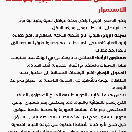
الاستمرار
يتميز الوضع الجوي الراهن بعدة عوامل تقنية وميدانية تؤثر
مباشرة على النشاط اليومي وحركة التنقل:
هبوب رياح نشطة السرعة تساهم في رفع كفاءة
سرعة الرياح:
إثارة الغبار، خاصة في المساحات المفتوحة والطرق السريعة التي
تربط المحافظات.
انخفاض حاد ومفاجئ في الرؤية، مما يستوجب
مستوى الرؤية:
تقليل السرعات واستخدام الأنوار التحذيرية أثناء القيادة.
تشير التوقعات الميدانية إلى استمرار هذه
الجدول الزمني:
الظاهرة الجوية وتأثيراتها حتى الساعة التاسعة من صباح يوم غدٍ
الأربعاء.
تعكس هذه التقلبات الجوية طبيعة المناخ الصحراوي المتغير
الذي يتسم بالفجائية والقوة، مما يستدعي رفع مستوى الوعي
المجتمعي بإجراءات السلامة المرورية والصحية، خاصة لمرضى
الجهاز التنفسي. ومع تكرار هذه الحالات المناخية، يبقى التساؤل
حول مدى تأثير هذه الأنماط المتكررة على جودة الحياة الحضرية،
وهل نحن بصدد مواجهة تحولات مناخية تتطلب استراتيجيات تكيف