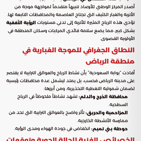
أصدر المركز الوطني للأرصاد تنبيهاً متقدماً لمواجهة موجة من
الأتربة والغبار الكثيف التي تجتاح العاصمة والمحافظات التابعة لها.
تؤدي هذه الرياح المثيرة للأتربة إلى تدني مستويات
الرؤية الأفقية
بشكل كبير، مما يضع سلامة قائدي المركبات وسكان المنطقة في
الأولوية القصوى.
النطاق الجغرافي للموجة الغبارية في
منطقة الرياض
أفادت “بوابة السعودية” بأن نشاط الرياح والعوالق الترابية لا يقتصر
على مدينة الرياض فحسب، بل يمتد ليشمل عدة محافظات رئيسية
لضمان شمولية التغطية التحذيرية، ومن أبرزها:
تشهد نشاطاً ملحوظاً في الرياح
محافظة الخرج والدلم:
السطحية.
تأثر واضح بالعوالق الترابية التي تحد من
المزاحمية والحريق:
ممارسة الأنشطة الخارجية.
انخفاض في جودة الهواء ومدى الرؤية.
حوطة بني تميم:
الخصائص الفنية للحالة الجوية وتوقعات