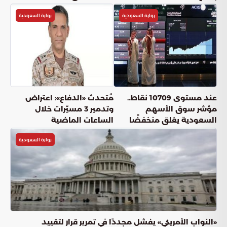
بوابة السعودية
بوابة السعودية
عند مستوى 10709 نقاط..
مُتحدث «الدفاع»: اعتراض
مؤشر سوق الأسهم
وتدمير 3 مسيّرات خلال
السعودية يغلق منخفضًا
الساعات الماضية
بوابة السعودية
«النواب الأمريكي» يفشل مجددًا في تمرير قرار لتقييد