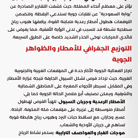
تؤثر على معظم أنحاء المملكة، حيث كشفت التقارير الصادرة عن
“بوابة السعودية” عن تقلبات جوية تستدعي اليقظة. وتتضمن
التوقعات هطول أمطار رعدية متباينة القوة، يرافقها هبوب رياح
سطحية نشطة قد تتسبب في تدني الرؤية الأفقية، مما يفرض على
قائدي المركبات توخي الحذر الشديد خاصة على الطرق السريعة.
التوزيع الجغرافي للأمطار والظواهر
الجوية
تتركز الفعالية الجوية الأكثر حدة في المرتفعات الغربية والجنوبية
الغربية، حيث تزداد فرص تشكل السيول الجارفة نتيجة غزارة الأمطار.
وفي المقابل، تسيطر الأجواء المغبرة على المناطق الشمالية
والشرقية، ويمكن تصنيف أبرز ملامح الحالة الجوية كما يلي:
: تتهيأ الفرص لهطول
الأمطار الرعدية وجريان السيول
أمطار متوسطة إلى غزيرة على مرتفعات مكة المكرمة، الباحة،
عسير، وجازان، مع تساقط حبات البرد وهبوب رياح هابطة قوية
تساهم في جريان الأودية والشعاب.
: يستمر نشاط الرياح
موجات الغبار والعواصف الترابية