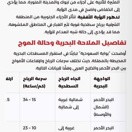
المثيرة للأتربة على أجزاء من تبوك والمدينة المنورة، مما يؤدي
إلى انخفاض واضح في مدى الرؤية.
: تتأثر الأجزاء الجنوبية من المنطقة
تدهور الرؤية الأفقية
الشرقية برياح سطحية قوية تثير الغبار في المناطق المكشوفة،
مما قد يؤدي إلى حالة شبه انعدام للرؤية.
تفاصيل الملاحة البحرية وحالة الموج
أوضحت “بوابة السعودية” تباينًا في استقرار المسطحات البحرية
المحيطة بالمملكة، حيث تختلف سرعات الرياح وارتفاعات الأمواج
بين البحر الأحمر والخليج العربي وفقًا للبيانات التالية:
الواجهة
اتجاه الرياح
سرعة الرياح
ارتفاع 
البحرية
السطحية
(كم/ساعة)
البحر الأحمر
شمالية غربية
15 – 34
0.5 – 1.5 متر
(الشمال
إلى شمالية
والأوسط)
البحر الأحمر
غربية إلى
10 – 23
0.5 – 1 متر