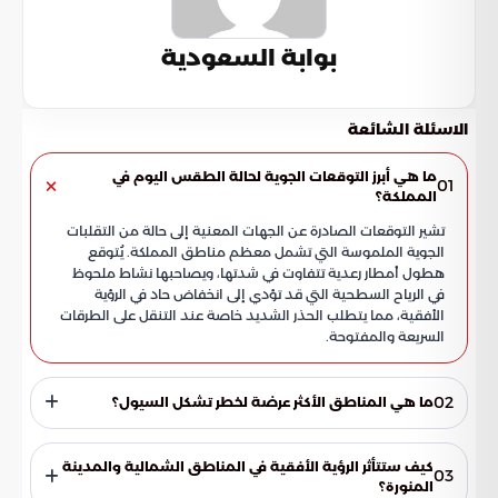
بوابة السعودية
الاسئلة الشائعة
ما هي أبرز التوقعات الجوية لحالة الطقس اليوم في
01
المملكة؟
تشير التوقعات الصادرة عن الجهات المعنية إلى حالة من التقلبات
الجوية الملموسة التي تشمل معظم مناطق المملكة. يُتوقع
هطول أمطار رعدية تتفاوت في شدتها، ويصاحبها نشاط ملحوظ
في الرياح السطحية التي قد تؤدي إلى انخفاض حاد في الرؤية
الأفقية، مما يتطلب الحذر الشديد خاصة عند التنقل على الطرقات
السريعة والمفتوحة.
02
ما هي المناطق الأكثر عرضة لخطر تشكل السيول؟
تتركز الفعالية الجوية المكثفة واحتمالات تشكل السيول في الأجزاء
الغربية والجنوبية الغربية من المملكة. وتشمل هذه المناطق
كيف ستتأثر الرؤية الأفقية في المناطق الشمالية والمدينة
03
مرتفعات مكة المكرمة، والباحة، وعسير، وجازان، حيث تزداد فرص
المنورة؟