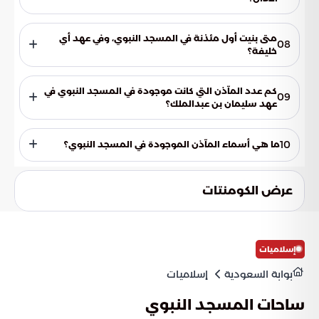
في بداية الأمر، تبادل المسلمون الآراء حول كيفية جمع الناس
للصلاة، فاقترح البعض استخدام البوق أو الناقوس.
متى بنيت أول مئذنة في المسجد النبوي، وفي عهد أي
08
خليفة؟
بنيت أول مئذنة في المسجد النبوي في عهد الخليفة عمر بن
عبدالعزيز، خلال عمارة الوليد بن عبدالملك.
كم عدد المآذن التي كانت موجودة في المسجد النبوي في
09
عهد سليمان بن عبدالملك؟
اقتصر المسجد على ثلاث منارات في عهد سليمان بن عبدالملك.
10
ما هي أسماء المآذن الموجودة في المسجد النبوي؟
المنارة الشمالية الشرقية عُرفت بالسنجارية والسليمانية والعزيزية.
أما المنارة الجنوبية الشرقية فتُعرف بالرئيسية، وهي المجاورة للقبة
عرض الكومنتات
الخضراء. المنارة الجنوبية الغربية تُسمى منارة باب السلام، والغربية
تُعرف بمنارة باب الرحمة.
إسلاميات
بوابة السعودية
إسلاميات
ساحات المسجد النبوي