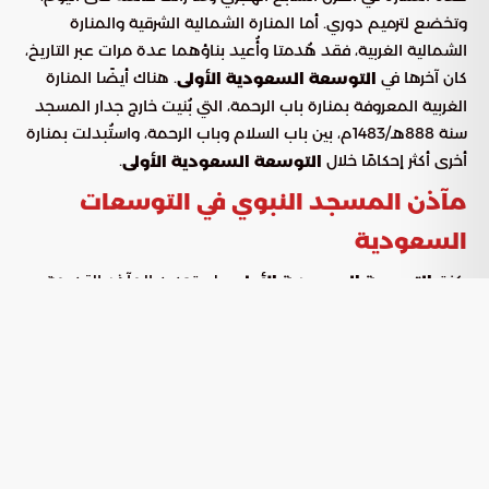
وتخضع لترميم دوري. أما المنارة الشمالية الشرقية والمنارة
الشمالية الغربية، فقد هُدمتا وأُعيد بناؤهما عدة مرات عبر التاريخ،
كان آخرها في
. هناك أيضًا المنارة
التوسعة السعودية الأولى
الغربية المعروفة بمنارة باب الرحمة، التي بُنيت خارج جدار المسجد
سنة 888هـ/1483م، بين باب السلام وباب الرحمة، واستُبدلت بمنارة
أخرى أكثر إحكامًا خلال
.
التوسعة السعودية الأولى
مآذن المسجد النبوي في التوسعات
السعودية
ركزت
على تجديد المآذن القديمة
التوسعة السعودية الأولى
وبناء أخرى حديثة بديلة للمآذن المتآكلة والآيلة للسقوط. جرى
إعادة بناء المنارة الشمالية الغربية والمنارة الشمالية الشرقية.
وفي
، أُضيف إلى المسجد النبوي
التوسعة السعودية الثانية
ست منارات جديدة، ليصبح العدد الكلي لمآذن المسجد عشر
منارات متناسقة مع مآذن
، وفقًا
التوسعة السعودية الأولى
لنظم هندسية تضمن التقارب الشكلي لمنارات المسجد النبوي.
تتوزع
على أركان المباني
مآذن التوسعة السعودية الثانية