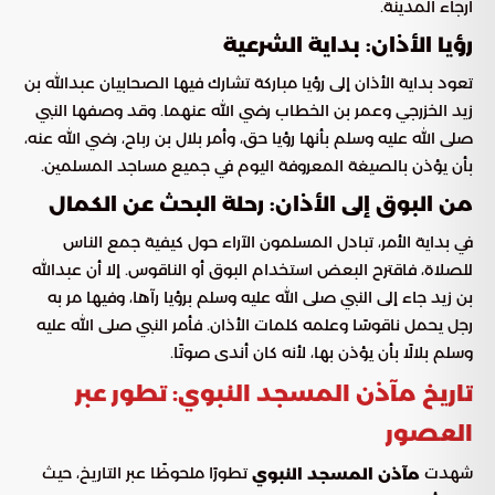
أرجاء المدينة.
رؤيا الأذان: بداية الشرعية
تعود بداية الأذان إلى رؤيا مباركة تشارك فيها الصحابيان عبدالله بن
زيد الخزرجي وعمر بن الخطاب رضي الله عنهما. وقد وصفها النبي
صلى الله عليه وسلم بأنها رؤيا حق، وأمر بلال بن رباح، رضي الله عنه،
بأن يؤذن بالصيغة المعروفة اليوم في جميع مساجد المسلمين.
من البوق إلى الأذان: رحلة البحث عن الكمال
في بداية الأمر، تبادل المسلمون الآراء حول كيفية جمع الناس
للصلاة، فاقترح البعض استخدام البوق أو الناقوس. إلا أن عبدالله
بن زيد جاء إلى النبي صلى الله عليه وسلم برؤيا رآها، وفيها مر به
رجل يحمل ناقوسًا وعلمه كلمات الأذان. فأمر النبي صلى الله عليه
وسلم بلالًا بأن يؤذن بها، لأنه كان أندى صوتًا.
تاريخ مآذن المسجد النبوي: تطور عبر
العصور
شهدت
تطورًا ملحوظًا عبر التاريخ، حيث
مآذن المسجد النبوي