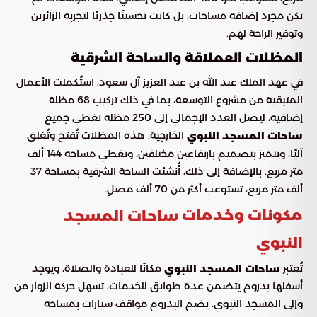
تكن مجرد إضافة مساحات، بل كانت تحسينًا جذريًا لتجربة الزائرين
وتوفير الراحة لهم.
المظلات العملاقة والساحة الشرقية
في عهد الملك عبد الله بن عبد العزيز آل سعود، استُكملت الأعمال
المتبقية من مشروع التوسعة، بما في ذلك تركيب 68 مظلة
إضافية، ليصل العدد الإجمالي إلى 250 مظلة تغطي جميع
الخارجية. هذه المظلات تُفتح وتُغلق
ساحات المسجد النبوي
آليًا، وتتميز بتصميم بارتفاعين مختلفين، وتغطي مساحة 144 ألف
متر مربع. بالإضافة إلى ذلك، أُنشئت الساحة الشرقية بمساحة 37
ألف متر مربع، تستوعب أكثر من 70 ألف مصلٍ.
مكونات وخدمات
ساحات المسجد
النبوي
تُعتبر
مكانًا للعبادة والصلاة، ويوجد
ساحات المسجد النبوي
أسفلها بدروم يتضمن عدة طوابق للخدمات، تسهل حركة الزوار من
وإلى المسجد النبوي. يضم البدروم مواقف سيارات بمساحة