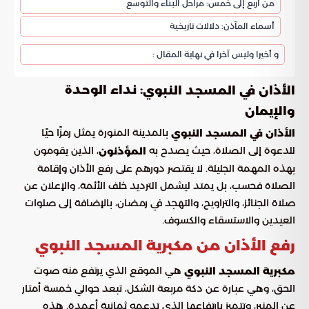
من أربع إلى خمس: مراحل البناء والتوسع
أسماء المآذن: دلالات تاريخية
و أخيرا وليس آخرا في نهاية المقال :
: نداء الوحدة
الأذان في المسجد النبوي
والإيمان
بالمدينة المنورة يمثل رمزًا حيًا
الأذان في المسجد النبوي
للدعوة إلى الصلاة، حيث يصدح به
، الذين يقومون
المؤذنون
بهذه المهمة الجليلة. لا يقتصر دورهم على رفع الأذان وإقامة
الصلاة فحسب، بل يمتد ليشمل الترديد خلف الأئمة، والإعلان عن
صلاة الجنائز، والتراويح، والتهجد في رمضان، بالإضافة إلى صلوات
العيدين والاستسقاء والكسوف.
رفع الأذان من مكبرية المسجد النبوي
هي الموقع الذي يرتفع منه صوت
مكبرية المسجد النبوي
الحق، وهي عبارة عن دكة مربعة الشكل، تبعد حوالي خمسة أمتار
عن المنبر، وتتميز بارتفاعها الذي تدعمه ثمانية أعمدة. هذه