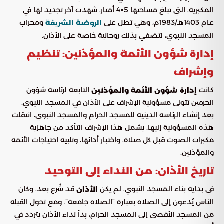
المكبرية، التي تبلغ مساحتها 5×4 أمتار، شهدت آخر تجديد لها في
عام 1403هـ/1983م، وهي تطل على
ومحراب
الروضة الشريفة
المسجد النبوي، لتضفي بذلك روحانية خاصة على الأذان.
إدارة شؤون الأئمة والمؤذنين: تنظيم
وإشراف
كانت
التابعة لرئاسة شؤون
إدارة شؤون الأئمة والمؤذنين
الحرمين تتولى مسؤولية الإشراف على الأذان في المسجد النبوي.
بعد إنشاء الرئاسة الدينية للمسجد الحرام والمسجد النبوي، انتقلت
هذه المسؤولية إليها. يشمل هذا الإشراف التأكد من جاهزية
مكبرات الصوت قبل كل صلاة، واختبار أدائها، وتلبية احتياجات الأئمة
والمؤذنين.
تاريخ الأذان: من النداء إلى التوحيد
في بداية بناء المسجد النبوي، لم يكن
قد شُرع بعد، وكان
الأذان
الناس يُدعون إلى الصلاة بعبارة “الصلاة جامعة”. ومع تحول القبلة
من المسجد الأقصى إلى المسجد الحرام، بدأ نداء الأذان يتردد في