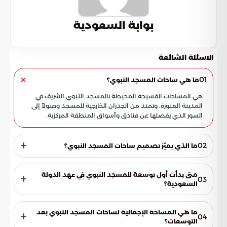
بوابة السعودية
الاسئلة الشائعة
01
ما هي ساحات المسجد النبوي؟
هي المساحات الفسيحة المحيطة بالمسجد النبوي الشريف في
المدينة المنورة، وتمتد من الجدران الخارجية للمسجد وصولاً إلى
السور الذي يفصلها عن فنادق وأسواق المنطقة المركزية.
02
ما الذي يميّز تصميم ساحات المسجد النبوي؟
تتميز الأرضيات المرصوفة بالجرانيت والرخام الملون بأشكال
هندسية إسلامية بديعة.
متى بدأت أول توسعة للمسجد النبوي في عهد الدولة
03
السعودية؟
بدأت في عام 1948م في عهد الملك عبد العزيز بن عبد الرحمن آل
سعود.
ما هي المساحة الإجمالية لساحات المسجد النبوي بعد
04
التوسعات؟