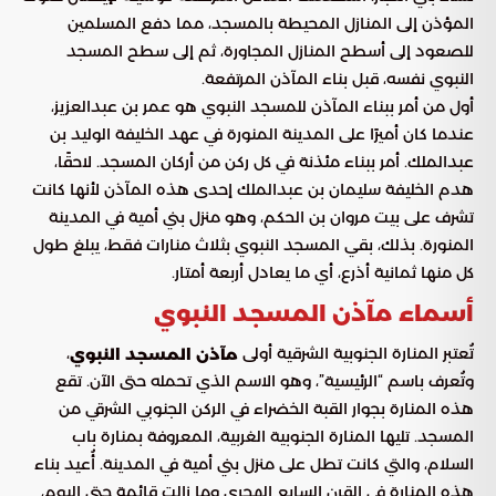
المؤذن إلى المنازل المحيطة بالمسجد، مما دفع المسلمين
للصعود إلى أسطح المنازل المجاورة، ثم إلى سطح المسجد
النبوي نفسه، قبل بناء المآذن المرتفعة.
أول من أمر ببناء المآذن للمسجد النبوي هو عمر بن عبدالعزيز،
عندما كان أميرًا على المدينة المنورة في عهد الخليفة الوليد بن
عبدالملك. أمر ببناء مئذنة في كل ركن من أركان المسجد. لاحقًا،
هدم الخليفة سليمان بن عبدالملك إحدى هذه المآذن لأنها كانت
تشرف على بيت مروان بن الحكم، وهو منزل بني أمية في المدينة
المنورة. بذلك، بقي المسجد النبوي بثلاث منارات فقط، يبلغ طول
كل منها ثمانية أذرع، أي ما يعادل أربعة أمتار.
أسماء مآذن المسجد النبوي
تُعتبر المنارة الجنوبية الشرقية أولى
،
مآذن المسجد النبوي
وتُعرف باسم “الرئيسية”، وهو الاسم الذي تحمله حتى الآن. تقع
هذه المنارة بجوار القبة الخضراء في الركن الجنوبي الشرقي من
المسجد. تليها المنارة الجنوبية الغربية، المعروفة بمنارة باب
السلام، والتي كانت تطل على منزل بني أمية في المدينة. أُعيد بناء
هذه المنارة في القرن السابع الهجري وما زالت قائمة حتى اليوم،