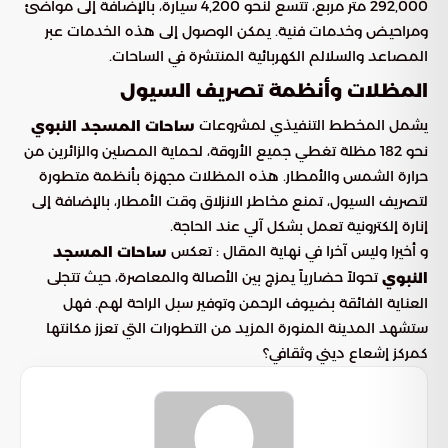
292,000 متر مربع، تتسع لنحو 4,200 سيارة، بالإضافة إلى مواضئ
ومراحيض وخدمات فنية. يمكن الوصول إلى هذه الخدمات عبر
المصاعد والسلالم الكهربائية المنتشرة في الساحات.
المظلات وأنظمة تصريف السيول
يشمل المخطط التنفيذي لمشروعات
ساحات المسجد النبوي
نحو 182 مظلة تغطي جميع الأروقة، لحماية المصلين والزائرين من
حرارة الشمس والأمطار. هذه المظلات مجهزة بأنظمة متطورة
لتصريف السيول، تمنع مخاطر الانزلاق وقت الأمطار، بالإضافة إلى
إنارة إلكترونية تعمل بشكل آلي عند الحاجة.
و أخيرا وليس آخرا في نهاية المقال : تعكس
ساحات المسجد
تحولاً حضارياً يمزج بين الأصالة والمعاصرة، حيث تتجلى
النبوي
العناية الفائقة بضيوف الرحمن وتوفير سبل الراحة لهم. فهل
ستشهد المدينة المنورة المزيد من التطورات التي تعزز مكانتها
كمركز إشعاع ديني وثقافي؟