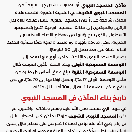
، أو المنارات، تشكل جزءًا لا يتجزأ من
مآذن المسجد النبوي
في المدينة المنورة. تنتصب هذه
المسجد النبوي الشريف
المآذن شامخةً على أركان المسجد العلوية، لتمثل علامة بارزة تدل
الزائرين والمهتدين إلى مكانة المسجد الروحية. تتميز بتصميمها
الأسطواني الذي يتيح رؤيتها من معظم الأحياء السكنية في
المدينة، وهي مزودة بأجهزة ليزر متطورة توجه حزمًا ضوئية لتحديد
اتجاه القبلة على بعد يصل إلى 50 كيلومترًا.
يضم المسجد النبوي حاليًا عشر مآذن، أربع منها تعود إلى
، بينما الست الأخرى أضيفت خلال
التوسعة السعودية الأولى
. يبلغ عمق أساس كل منارة من
التوسعة السعودية الثانية
مآذن التوسعة الأولى 17 مترًا، ويصل ارتفاعها إلى 70 مترًا، في حين
ترتفع مآذن التوسعة الثانية إلى 104 أمتار لكل مئذنة.
تاريخ بناء المآذن في المسجد النبوي
في عهد النبي محمد صلى الله عليه وسلم وخلفائه الراشدين، لم
يكن
مزودًا بمآذن. كان الصحابي بلال
المسجد النبوي الشريف
بن رباح رضي الله عنه يؤذن لصلاة الفجر من على سطح منزل إحدى
نساء بني النجار. استُخدمت الأماكن المرتفعة كوسيلة لإيصال صوت