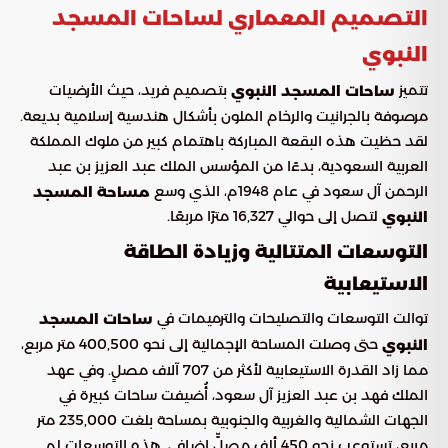
التصميم المعماري لساحات المسجد
النبوي
تتميز
بتصميم فريد، حيث الأرضيات
ساحات المسجد النبوي
مرصوفة بالجرانيت والرخام الملون بأشكال هندسية إسلامية بديعة.
لقد حظيت هذه البقعة المباركة باهتمام كبير من ملوك المملكة
العربية السعودية، بدءًا من المؤسس الملك عبد العزيز بن عبد
الرحمن آل سعود في عام 1948م، الذي وسع
مساحة المسجد
لتصل إلى حوالي 16,327 مترًا مربعًا.
النبوي
التوسعات المتتالية وزيادة الطاقة
الاستيعابية
توالت التوسعات والتصليحات والترميمات في
ساحات المسجد
حتى وصلت المساحة الإجمالية إلى نحو 400,500 متر مربع،
النبوي
مما زاد القدرة الاستيعابية لأكثر من 707 آلاف مصلٍ. وفي عهد
الملك فهد بن عبد العزيز آل سعود، أُضيفت ساحات كبيرة في
الجهات الشمالية والغربية والجنوبية بمساحة بلغت 235,000 متر
مربع، تستوعب نحو 450 ألف مصلٍّ إضافي. هذه التوسعات لم