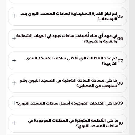
تبلغ المساحة الإجمالية نحو 400,500 متر مربع.
كم تبلغ القدرة الاستيعابية لساحات المسجد النبوي بعد
05
التوسعات؟
تستوعب أكثر من 707 آلاف مصلٍ.
في عهد أي ملك أُضيفت ساحات كبيرة في الجهات الشمالية
06
والغربية والجنوبية؟
في عهد الملك فهد بن عبد العزيز آل سعود.
كم عدد المظلات التي تغطي ساحات المسجد النبوي
07
الخارجية؟
يصل العدد الإجمالي إلى 250 مظلة.
ما هي مساحة الساحة الشرقية في المسجد النبوي وكم
08
تستوعب من المصلين؟
تبلغ مساحتها 37 ألف متر مربع، وتستوعب أكثر من 70 ألف مصلٍ.
09
ما هي الخدمات الموجودة أسفل ساحات المسجد النبوي؟
يوجد بدروم يتضمن مواقف سيارات تتسع لنحو 4,200 سيارة،
بالإضافة إلى مواضئ ومراحيض وخدمات فنية.
ما هي الأنظمة المتوفرة في المظلات الموجودة في
10
ساحات المسجد النبوي؟