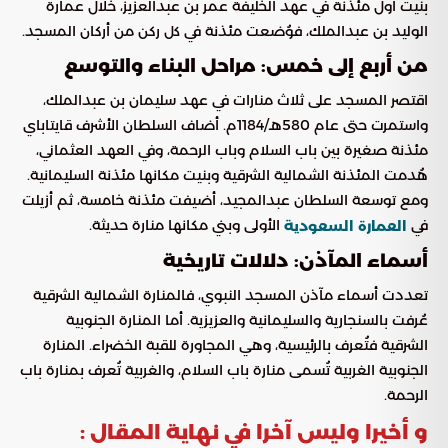
بنيت أول مئذنة في عهد الخليفة عمر بن عبدالعزيز، خلال عمارة
الوليد بن عبدالملك، فوُضعت مئذنة في كل ركن من أركان المسجد.
من أربع إلى خمس: مراحل البناء والتوسع
اقتصر المسجد على ثلاث منارات في عهد سليمان بن عبدالملك،
واستمرت حتى عام 580هـ/1184م. أضاف السلطان الأشرف قايتاباي
مئذنة صغيرة بين باب السلام وباب الرحمة، وفي العهد العثماني،
هُدمت المئذنة الشمالية الشرقية وبنيت مكانها مئذنة السليمانية.
ومع توسعة السلطان عبدالمجيد، أضيفت مئذنة خامسة، ثم أزيلت
في
الأولى وبني مكانها منارة حديثة.
العمارة السعودية
أسماء المآذن: دلالات تاريخية
تعددت أسماء مآذن المسجد النبوي، فالمنارة الشمالية الشرقية
عُرفت بالسنجارية والسليمانية والعزيزية. أما المنارة الجنوبية
الشرقية فتُعرف بالرئيسية، وهي المجاورة للقبة الخضراء. المنارة
الجنوبية الغربية تُسمى منارة باب السلام، والغربية تُعرف بمنارة باب
الرحمة.
و أخيرا وليس آخرا في نهاية المقال :