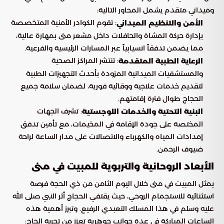
وميداني متقدم يشمل المحاور التالية:
: تقوم الكوادر الأمنية المتخصصة
الأمن والتنظيم الميداني
بإدارة حركة المشاة والحافلات داخل مشعر منى بمهارة عالية،
مما يضمن تدفقاً انسيابياً عبر المسارات الرئيسية والفرعية.
: تنتشر المراكز الصحية
الرعاية الطبية المتقدمة
والمستشفيات الميدانية المزودة بأحدث التجهيزات الطبية
لتقديم خدمات علاجية ووقائية فورية، لضمان سلامة جميع
الحجاج طوال فترة إقامتهم.
: تشرف الجهات
البنية التحتية والخدمات اللوجستية
المختصة على جودة الإقامة في المخيمات، مع تأمين تدفق
إمدادات المياه والكهرباء والاتصالات على مدار الساعة لراحة
ضيوف الرحمن.
الأبعاد الروحانية والتربوية للمبيت في منى
يمثل المبيت في منى خلال اليوم الثامن من ذي الحجة فرصة
استثنائية للاستجمام الروحي، حيث يقتفي الحجاج أثر النبي صلى الله
عليه وسلم في هذا المسلك التعبدي الرفيع. وتبرز أهمية هذه
الساعات المباركة في عدة جوانب جوهرية تعزز من تجربة الحاج: