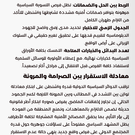
: تظل فرص التسوية السياسية
الربط بين الحل والضمانات
مرهونة بتوافر ضمانات أمنية مشددة تشترطها واشنطن للتأكد
من التزام طهران الكامل.
: تحديد مدى زمني واضح للجهود
الجدول الزمني للاختبار
الدبلوماسية لتقييم قدرتها على تحقيق تغيير حقيقي في السلوك
الإيراني على أرض الواقع.
: التمسك بكافة الأوراق
تعدد البدائل والخيارات المتاحة
السياسية كخيارات نهائية، مع إعطاء الأولوية للوسائل السلمية
لاستنفاد كافة الفرص قبل الانتقال إلى مراحل أكثر تصعيداً.
معادلة الاستقرار بين الصرامة والمرونة
تراقب الدوائر السياسية الدولية قدرة واشنطن على ابتكار معادلة
توازن بين التشدد في المطالب وبين المرونة اللازمة لكسر الجمود
الحالي. إن تجاوز إخفاقات الماضي يفرض ضرورة ابتكار أطر قانونية
حديثة تضمن الالتزام بالمعاهدات، وتمنع المنطقة من العودة
إلى بؤر التأزم، بما يحقق المصالح الأمنية المشتركة لكافة الأطراف.
يظل المشهد السياسي مفتوحاً على تساؤلات جوهرية حول قدرة
المجتمع الدولي على فرض واقع جديد ينهي حالة عدم الاستقرار