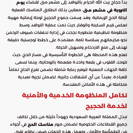
بدأ حجاج بيت الله الحرام بالتوافد إلى مشعر منى لقضاء
يوم
، معلنين بذلك انطلاق المناسك الفعلية
التروية في مشعر منى
لرحلة الحج الإيمانية. وقد رسمت جموع الحجيج لوحة إيمانية مهيبة
تعكس قيم السكينة والوقار، حيث تمت عملية التوافد وسط
منظومة تنظيمية متطورة نجحت في إدارة تدفقات ضيوف الرحمن
نحو مخيماتهم بسلاسة تامة، معتمدة على خطط لوجستية دقيقة
تهدف إلى منع الازدحام وتسهيل الحركة.
تعتبر هذه المحطة هي الخطوة التأسيسية في مسار الحج، حيث
تتوحد القلوب في بقعة واحدة مفعمة بالروحانية، بينما تسعى
كافة الجهات المعنية لتوفير رعاية شاملة تضمن تفرغ الحاج تماماً
للعبادة، بعيداً عن أي انشغالات جانبية، لضمان تجربة تعبدية
متكاملة في هذه الأماكن المقدسة.
تكامل المنظومة الخدمية والأمنية
لخدمة الحجيج
تبذل المملكة العربية السعودية جهوداً حثيثة من خلال تكاتف
جميع القطاعات الحكومية لضمان مرور
في أجواء
مناسك الحج
من الطمأنينة والأمان. وتعمل هذه الجهات ضمن نظام تقني