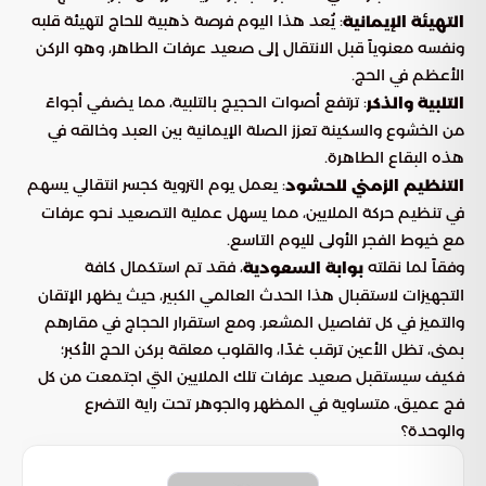
: يُعد هذا اليوم فرصة ذهبية للحاج لتهيئة قلبه
التهيئة الإيمانية
ونفسه معنوياً قبل الانتقال إلى صعيد عرفات الطاهر، وهو الركن
الأعظم في الحج.
: ترتفع أصوات الحجيج بالتلبية، مما يضفي أجواءً
التلبية والذكر
من الخشوع والسكينة تعزز الصلة الإيمانية بين العبد وخالقه في
هذه البقاع الطاهرة.
: يعمل يوم التروية كجسر انتقالي يسهم
التنظيم الزمني للحشود
في تنظيم حركة الملايين، مما يسهل عملية التصعيد نحو عرفات
مع خيوط الفجر الأولى لليوم التاسع.
وفقاً لما نقلته
، فقد تم استكمال كافة
بوابة السعودية
التجهيزات لاستقبال هذا الحدث العالمي الكبير، حيث يظهر الإتقان
والتميز في كل تفاصيل المشعر. ومع استقرار الحجاج في مقارهم
بمنى، تظل الأعين ترقب غدًا، والقلوب معلقة بركن الحج الأكبر؛
فكيف سيستقبل صعيد عرفات تلك الملايين التي اجتمعت من كل
فج عميق، متساوية في المظهر والجوهر تحت راية التضرع
والوحدة؟