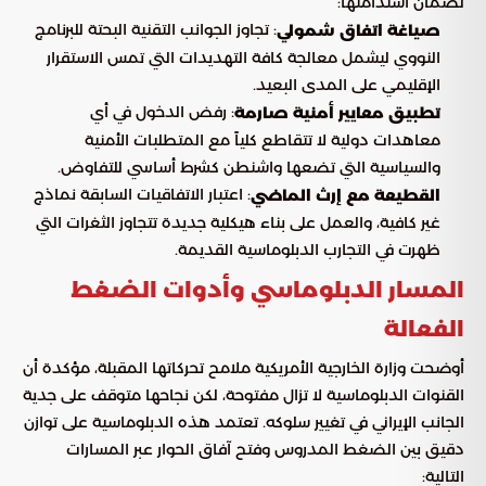
لضمان استدامتها:
: تجاوز الجوانب التقنية البحتة للبرنامج
صياغة اتفاق شمولي
النووي ليشمل معالجة كافة التهديدات التي تمس الاستقرار
الإقليمي على المدى البعيد.
: رفض الدخول في أي
تطبيق معايير أمنية صارمة
معاهدات دولية لا تتقاطع كلياً مع المتطلبات الأمنية
والسياسية التي تضعها واشنطن كشرط أساسي للتفاوض.
: اعتبار الاتفاقيات السابقة نماذج
القطيعة مع إرث الماضي
غير كافية، والعمل على بناء هيكلية جديدة تتجاوز الثغرات التي
ظهرت في التجارب الدبلوماسية القديمة.
المسار الدبلوماسي وأدوات الضغط
الفعالة
أوضحت وزارة الخارجية الأمريكية ملامح تحركاتها المقبلة، مؤكدة أن
القنوات الدبلوماسية لا تزال مفتوحة، لكن نجاحها متوقف على جدية
الجانب الإيراني في تغيير سلوكه. تعتمد هذه الدبلوماسية على توازن
دقيق بين الضغط المدروس وفتح آفاق الحوار عبر المسارات
التالية: