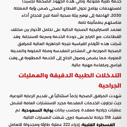
خدمة طبية متنوعة. وتأتي هذه الجهود الضخمة تجسيداً
لمستهدفات برنامج تحول القطاع الصحي ضمن رؤية المملكة
2030، الهادفة إلى توفير بيئة صحية آمنة تتيح للحجاج أداء
مناسكهم بطمأنينة تامة.
تعتمد الاستراتيجية الصحية الحالية على تكامل الأدوار بين مختلف
القطاعات، مع التركيز على جودة الخدمة وسرعة الاستجابة. وقد
سُجلت هذه الأرقام القياسية نتيجة الجاهزية العالية للمرافق
الصحية الموزعة في المشاعر المقدسة ومكة المكرمة والمدينة
المنورة، مما يضمن وصول الحاج إلى الخدمة المطلوبة في وقت
قياسي وبكفاءة مهنية عالية.
التدخلات الطبية الدقيقة والعمليات
الجراحية
شهدت المرافق الصحية زخماً استثنائياً في تقديم الرعاية النوعية،
حيث تجاوزت الخدمات المقدمة مجرد الاستشارات العامة لتشمل
عمليات جراحية معقدة. وبحسب بيانات
، تم
بوابة السعودية
تنفيذ 318 جراحة تخصصية كبرى، شملت المسارات التالية:
إجراء 222 عملية طارئة ومجدولة للتعامل
القسطرة القلبية: