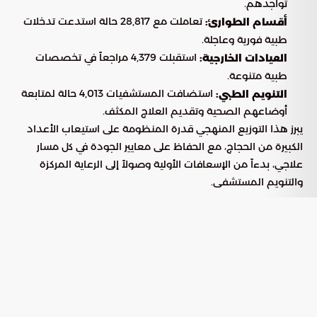
تواجدهم.
تعاملت مع 28,817 حالة استدعت تدخلات
أقسام الطوارئ:
طبية فورية وعاجلة.
استقبلت 4,379 مراجعاً في تخصصات
العيادات الخارجية:
طبية متنوعة.
استضافت المستشفيات 4,013 حالة لمتابعة
التنويم الطبي:
أوضاعهم الصحية وتقديم العلاج المكثف.
يبرز هذا التوزيع المنهجي قدرة المنظومة على استيعاب الأعداد
الكبيرة من الحجاج، مع الحفاظ على معايير الجودة في كل مسار
علاجي، بدءاً من الإسعافات الأولية وصولاً إلى الرعاية المركزة
والتنويم المستشفى.
العمل الميداني والاستجابة للظروف
المناخية
لم تقتصر الجهود على المستشفيات فحسب، بل انتشرت الفرق
الطبية الميدانية في كافة نقاط تجمع الحجاج لمواجهة التحديات
الناتجة عن ارتفاع درجات الحرارة. وقد نجحت هذه الفرق في رصد
ومعالجة 28 حالة إجهاد حراري بشكل فوري، مستخدمة استراتيجيات