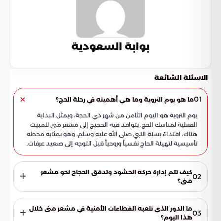
بوابة السعودية
الاسئلة الشائعة
01
ما هو يوم التروية وما هي أهميته في رحلة الحج؟
يوم التروية هو اليوم الثامن من شهر ذي الحجة، ويمثل البداية
الفعلية لمناسك الحج. يتوافد فيه الحجيج إلى مشعر منى للمبيت
هناك، اقتداءً بسنة النبي صلى الله عليه وسلم، وهو بمثابة محطة
تأسيسية لتهيئة الحاج نفسياً وروحياً قبل التوجه إلى صعيد عرفات.
كيف تتم إدارة حركة الحشود وتدفق الحجاج نحو مشعر
02
منى؟
تعتمد إدارة الحشود على منظومة تنظيمية متطورة وخطط
لوجستية دقيقة. تشرف الكوادر الأمنية المتخصصة على توجيه
ما الدور الذي تلعبه القطاعات الأمنية في مشعر منى خلال
03
حركة المشاة والحافلات عبر مسارات رئيسية وفرعية لضمان التدفق
هذا اليوم؟