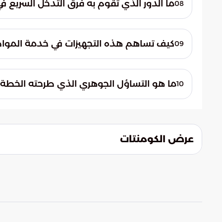
ما الدور الذي تقوم به فرق التدخل السريع ف
08
المحيط الخارجي وتسهيل عمليات الدخول والخ
تتولى فرق التدخل السريع مسؤولية معالجة 
مفاجئ في المواقع. تعمل هذه الفرق ميدانياً
كيف تساهم هذه التجهيزات في خدمة المواط
09
بكفاءة عالية، ومنع حدوث أي عوائق قد تؤثر ع
تعكس هذه المنظومة المتكاملة من الاستعداد
أرقى الخدمات لضيوف الرحمن. تساهم هذه الت
ما هو التساؤل الجوهري الذي طرحته الخطة 
10
يسمح للمواطنين والمقيمين بالاحتفاء بالمنا
يبرز تساؤل أساسي حول سبل تعزيز الوعي الم
التي تم تجهيزها. الهدف هو ضمان بقاء هذه 
الأضحى، بل وفي كافة الأعياد والمناسبات الدي
عرض الكومنتات