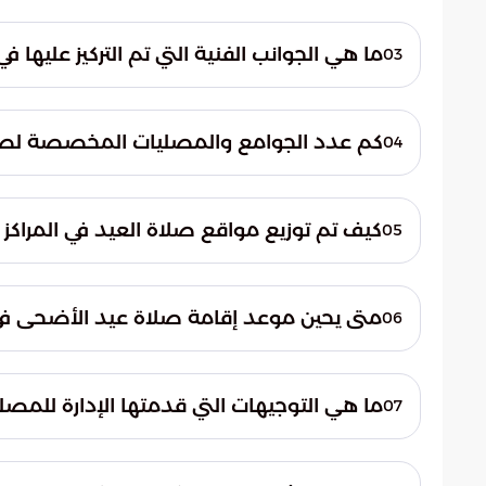
الجولات على متابعة عمليات التعقيم والنظافة
ما هي الجوانب الفنية التي تم التركيز عليه
03
وجاهزية كافة المرافق المخصصة لاستقبال ا
شملت أعمال الفحص مراجعة دقيقة للأنظمة 
المصلى، كما تم التأكد من سلامة منظومة ا
كم عدد الجوامع والمصليات المخصصة لصلا
04
لمعالجة أي ملاحظات فنية طارئة قد تظهر في
المصلين. ب
كيف تم توزيع مواقع صلاة العيد في المراكز 
05
وتسهيل وصول السكان إلى أقرب نقطة صلاة 
جامعاً في تلك
متى يحين موعد إقامة صلاة عيد الأضحى في مدين
06
في القرى والهجر والمراكز الخارجية المحيطة با
ويأتي هذا التوقيت الموحد لضمان تنظيم تد
ما هي التوجيهات التي قدمتها الإدارة للمصل
07
المصليات والجوامع المحددة داخل المدينة.
شددت الإدارة على أهمية الحضور المبكر إلى 
أكدت على ضرورة الالتزام الكامل بالتنظيمات ا