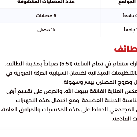
الجوامع
عدد المصليات المكشوفة
اً
6 مصليات
ً
14 مصلى
لطائف
أعلنت الجهات المختصة أن صلاة عيد الأضحى المبارك ستقام في تمام الساعة (5:51) صباحاً بمدينة الطائف.
التنظيمات الميدانية لضمان انسيابية الحركة المرورية في
 وخروج المصلين بيسر وسهولة.
س العناية الفائقة ببيوت الله، والحرص على تقديم أرقى
اسبة الدينية العظيمة. ومع اكتمال هذه التجهيزات
ي المجتمعي للحفاظ على هذه المكتسبات والمرافق العامة،
ت القادمة.