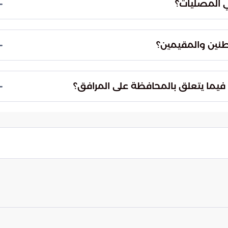
ي المصليات؟
روج بيسر وسهولة.
أي ملاحظات أو أعطال فنية طارئة قد تحدث بشكل
 لضمان استمرارية عمل الأنظمة الصوتية والكهربائية
نين والمقيمين؟
لى راحة المصلين أثناء الشعيرة.
ات العناية الفائقة ببيوت الله والحرص على تقديم
جهيزات اللوجستية في خلق جو من الطمأنينة، مما
فيما يتعلق بالمحافظة على المرافق؟
سبة الدينية العظيمة في بيئة منظمة وآمنة.
جتمعي للحفاظ على هذه المكتسبات والمرافق العامة
المواقع في أبهى صورها دائماً، ليس فقط خلال عيد
نية والوطنية القادمة.