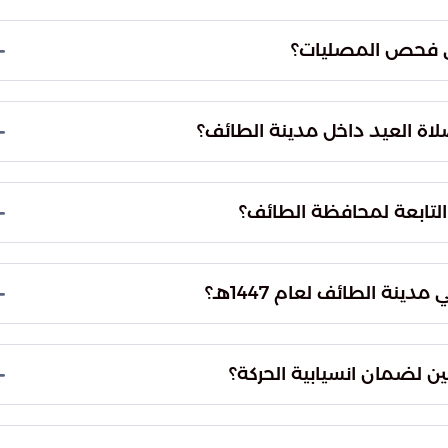
باشرت الفرق الرقابية تنفيذ خطة دقيقة شملت إجراء أكثر من 1400 جولة تفتيشية ميدانية. ركزت هذه
 الشاملة، بالإضافة إلى التأكد من سلامة السجاد
ا في فحص المصليات؟
لمصلين.
الصوتية لضمان كفاءة توزيع الصوت بوضوح في أرجاء
لإضاءة. بالإضافة إلى ذلك، تم تخصيص فرق تدخل سريع
ة العيد داخل مدينة الطائف؟
 المواقع قبل موعد الصلاة.
وفقاً للخارطة الجغرافية المعتمدة، تم تخصيص 417 جامعاً داخل نطاق مدينة الطائف لاستقبال
الإضافة إلى ذلك، تم تجهيز 6 مصليات مكشوفة، وذلك لضمان توزيع الكثافة البشرية
التابعة لمحافظة الطائف؟
من منازلهم.
شملت التغطية الجغرافية المراكز التابعة للمحافظة لضمان شمولية الخدمات، حيث تم تخصيص 15
 المراكز. كما تم تجهيز 14 مصلى مكشوفاً، مما يساهم في توفير خيارات متعددة للمصلين
ة الطائف لعام 1447هـ؟
لطائف.
أعلنت الجهات المختصة رسمياً أن صلاة عيد الأضحى المبارك ستقام في تمام الساعة 5:51 صباحاً.
فق المصلين وانطلاق الشعيرة في وقت واحد في كافة
ين لضمان انسيابية الحركة؟
المصليات والجوامع قبل موعد الصلاة بوقت كافٍ. كما
لميدانية، وذلك لضمان انسيابية الحركة المرورية في