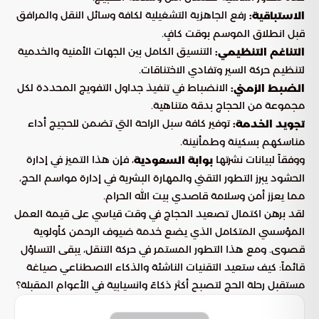
رفع الجاهزية التشغيلية لكافة وسائل النقل والمرافق
الاستباقية:
قبل انطلاق الموسم بوقت كافٍ.
التنسيق الكامل بين الجهات الأمنية والخدمية
التناغم التنظيمي:
لتنظيم حركة السير وتفادي الاختناقات.
الانضباط في تنفيذ جداول التفويج المحددة لكل
الضبط الزمني:
مجموعة من الحجاج بدقة متناهية.
توفير كافة سبل الراحة التي تضمن للحجيج أداء
تجويد الخدمة:
مناسكهم بسكينة وطمأنينة.
ووفقاً لبيانات نشرتها
، فإن هذا التميز في إدارة
بوابة السعودية
الحشود يبرز التطور التقني والمهارة البشرية في إدارة مواسم الحج،
مما يعزز أمن وسلامة قاصدي بيت الله الحرام.
لقد برهن اكتمال تصعيد الحجاج في وقت قياسي على قيمة العمل
المؤسسي المتكامل الذي يضع خدمة ضيوف الرحمن كأولوية
قصوى. ومع هذا التطور المستمر في حركة التنقل، يبقى التساؤل
قائماً: كيف ستعيد التقنيات الناشئة والذكاء الاصطناعي صياغة
مستقبل رحلة الحج لتصبح أكثر ذكاءً وانسيابية في الأعوام المقبلة؟