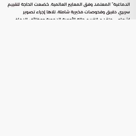
الدماغية” المعتمد وفق المعايير العالمية. خضعت الحاجة لتقييم
سريري دقيق وفحوصات مخبرية شاملة، تلاها إجراء تصوير
إشعاعي متقدم لتقييم حالة الأوعية الدموية ووظائف الدماغ
بدقة متناهية.
أظهرت الصور الإشعاعية وجود انسداد كامل ناتج عن جلطة حادة
في أحد الشرايين الرئيسية التي تغذي الدماغ. وبناءً على هذه
المعطيات، قرر الفريق الطبي نقل المريضة فوراً إلى غرفة
القسطرة الدماغية للبدء في إجراء تداخلي دقيق يهدف إلى إزالة
الانسداد واستعادة تدفق الدم.
التقنيات المستخدمة في التدخل الجراحي
الدقيق
استخدم الفريق الطبي تقنيات تداخلية متطورة تهدف إلى سحب
الجلطة وإعادة التروية الدموية للأنسجة المتضررة، وقد تمثلت
خطوات التدخل فيما يلي:
: الوصول الدقيق لموقع الانسداد عبر
القسطرة الدماغية
شبكة الأوعية الدموية.
: استخدام أدوات طبية حديثة لسحب الجلطة
استئصال الخثرة