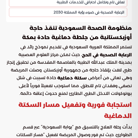
تعافي تام وتكامل احترافي للخدمات الطبية
الرعاية الصحية في ضوء رؤية المملكة 2030
منظومة الصحة السعودية تنقذ حاجة
أوزبكستانية من جلطة دماغية حادة بمكة
تستمر المملكة العربية السعودية في تقديم نموذج رائد في
، حيث تمكن مركز العلوم العصبية
الرعاية الصحية في الحج
بمدينة الملك عبدالله الطبية بالعاصمة المقدسة من تحقيق إنجاز
طبي لافت بإنقاذ حاجة من جمهورية أوزبكستان. وصلت المريضة
وهي تعاني من أعراض
حادة تسببت في شلل
سكتة دماغية
نصفي وفقدان تام للنطق، مما استوجب تفعيلاً فورياً لأعلى
بروتوكولات التدخل الطبي الطارئ لمنع حدوث إعاقة دائمة.
استجابة فورية وتفعيل مسار السكتة
الدماغية
بدأت رحلة العلاج بالتنسيق مع “بوابة السعودية” عبر قسم
الطوارئ، حيث تم فور وصول المريضة تفعيل “مسار السكتات