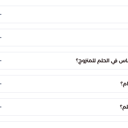
لى أن الرائي يسير في طريق يرضي الله وقد يشير إلى
ن من كيد الأعداء.
من طلاب الآخرة.
اس في الحلم للمتزوج؟
 الناس، فقد يدل ذلك على إنجابه بنتًا.
م؟
توبة الرائي ورجوعه إلى الله.
م؟
م، فإنه يأمن منه بإذن الله.