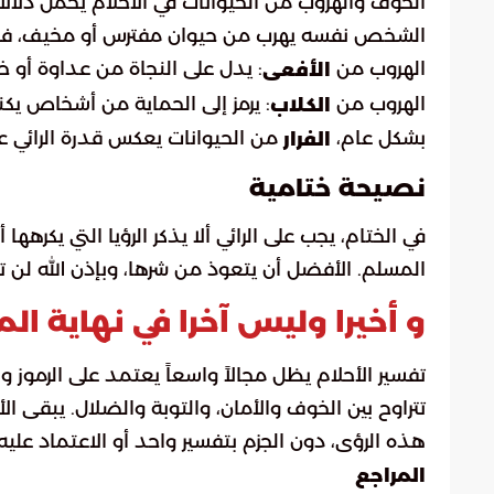
الخوف والهروب من الحيوانات في الأحلام يحمل دلال
الشخص نفسه يهرب من حيوان مفترس أو مخيف، فقد ي
الهروب من
: يدل على النجاة من عداوة أو خط
الأفعى
الهروب من
: يرمز إلى الحماية من أشخاص يكنو
الكلاب
بشكل عام،
من الحيوانات يعكس قدرة الرائي عل
الفرار
نصيحة ختامية
في الختام، يجب على الرائي ألا يذكر الرؤيا التي يكر
المسلم. الأفضل أن يتعوذ من شرها، وبإذن الله لن ت
و أخيرا وليس آخرا في نهاية الم
تفسير الأحلام يظل مجالاً واسعاً يعتمد على الرموز 
تتراوح بين الخوف والأمان، والتوبة والضلال. يبقى ا
هذه الرؤى، دون الجزم بتفسير واحد أو الاعتماد علي
المراجع