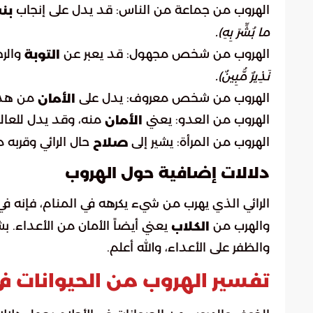
الهروب من جماعة من الناس: قد يدل على إنجاب
بن
ما بُشِّرَ بِهِ).
الهروب من شخص مجهول: قد يعبر عن
والرج
التوبة
نَذِيرٌ مُّبِينٌ).
الهروب من شخص معروف: يدل على
من هذا
الأمان
الهروب من العدو: يعني
منه، وقد يدل للعالم
الأمان
الهروب من المرأة: يشير إلى
حال الرائي وقربه م
صلاح
دلالات إضافية حول الهروب
الرائي الذي يهرب من شيء يكرهه في المنام، فإنه ف
والهرب من
يعني أيضاً الأمان من الأعداء. ب
الكلاب
والظفر على الأعداء، والله أعلم.
تفسير الهروب من الحيوانات في