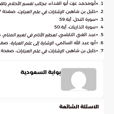
أبومحمد عزت أبو الفداء،
^
عجائب تفسير الأحلام بالق
↑خليل بن شاهين،
، صفحة 677. بتصرّف.
الإشارات في علم العبارت
↑سورة النحل، آية:59
↑سورة الذاريات، آية:50
↑عبد الغني النابلسي،
، صف
تعطير الأنام في تعبير المنام
↑أبو عبد الله السالمي،
، صفحة 152. 
الإشارة إلى علم العبارة
↑خليل بن شاهين،
، صفحة 677. بتصرّف.
الإشارات في علم العبارات
بوابة السعودية
الاسئلة الشائعة