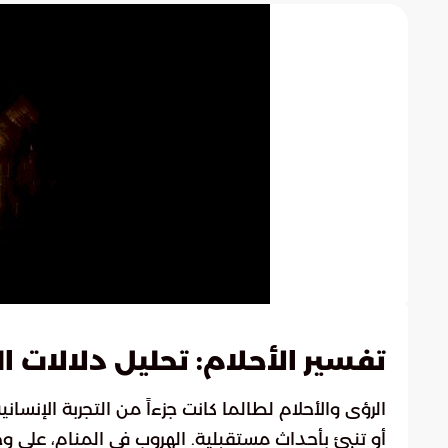
تفسير الأحلام: تحليل دلالات ا
الرؤى والأحلام لطالما كانت جزءاً من التجربة الإنسان
أو تنبئ بأحداث مستقبلية. الهروب في المنام، على وج