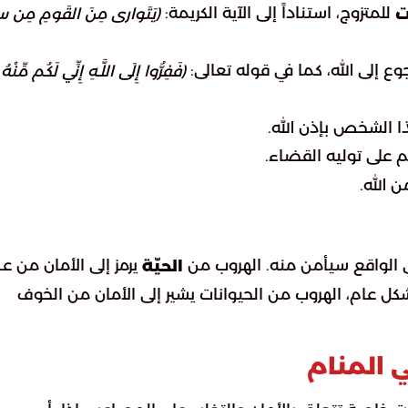
للمتزوج، استناداً إلى الآية الكريمة:
ت
(يَتَوارى مِنَ القَومِ مِن 
وع إلى الله، كما في قوله تعالى:
(فَفِرُّوا إِلَى اللَّـهِ إِنِّي لَكُم مِّنْهُ
 الشخص بإذن الله.
 على توليه القضاء.
ن الله.
ي الواقع سيأمن منه. الهروب من
يرمز إلى الأمان من ع
الحيّة
شكل عام، الهروب من الحيوانات يشير إلى الأمان من الخوف
 المنام