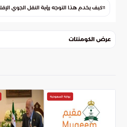
السعرية في سوق الطيران الإقليمي. استخدام
كيف يخدم هذا التوجه رؤية النقل الجوي الإقل
11
ينعكس إيجاباً على أسعار التذاكر للمسافرين.
يعكس هذا التوجه رؤية مستقبلية تهدف إلى تعزي
الثانوية. فمن خلال تحويلها إلى مراكز تشغيلية،
المطرد في التبادل التجاري والسياحي بين دول
عرض الكومنتات
بوابة السعودية