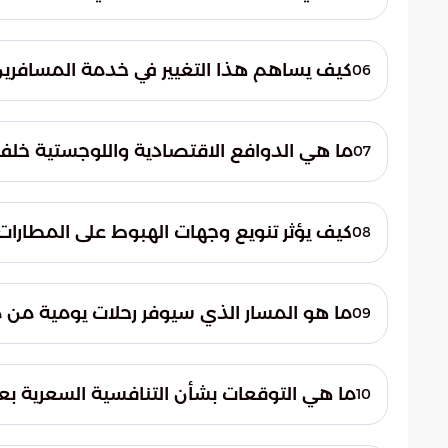
مطار الملكة علياء الدولي (AMM) دون أي تغيير في جدولتها.
يهدف هذا التحول إلى رفع كفاءة العمليات الت
كما تسعى الشركة من خلال تسيير رحلات يومية
كيف يساهم هذا التغيير في خدمة المسافرين
06
لقلب العاصمة الأردنية واختصار الوقت والجهد
يسهم الانتقال إلى مطار مدينة عمّان في توف
العاصمة. هذا الأمر يقلل من زمن التنقل الداخلي
ما هي الدوافع الاقتصادية واللوجستية خلف 
07
يبحثون عن السرعة والراحة في الوصول إلى مراك
تستند الاستراتيجية إلى إدارة ذروة الطلب خل
المستمر في أعداد المسافرين. كما تهدف إلى 
كيف يؤثر تنويع وجهات الهبوط على المطارات 
08
لتقليل التكاليف التشغيلية وتحسين تجربة العمي
يساعد توزيع الحركة الجوية على أكثر من مطار
الكبرى مثل مطار الملكة علياء. هذا التوجه ي
ما هو المسار الذي سيوفر رحلات يومية من مط
09
وصول أقرب للمناطق السكنية ومراكز النشاط 
سيتم تسيير رحلات يومية منتظمة من مطار الم
(ADJ). تهدف هذه الخطوة لضمان استمراري
ما هي التوقعات بشأن التنافسية السعرية بع
10
احتياجات المسافرين المتزايدة بين المدينتين.
مع اقتر