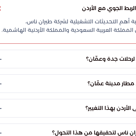
لربط الجوي مع الأردن
أهم التحديثات التشغيلية لشركة طيران ناس،
 المملكة العربية السعودية والمملكة الأردنية الهاشمية.
 لرحلات جدة وعمّان؟
ادرة رحلاتها المباشرة بين جدة والعاصمة الأردنية
عمّان من مطار الملكة علياء الدولي إلى مطار مدينة عمّان (ADJ). ومن المقرر أن يدخل هذا القرار حيز
 مطار مدينة عمّان؟
ات التشغيلية لمسار جدة - عمّان بالكامل إلى مطار
ة عمّان (ADJ) بدءاً من 15 يونيو 2026، وذلك ضمن خطة الشركة لتطوير كفاءة التشغيل وتقديم
الأردن بهذا التغيير؟
أن التغيير يشمل حصرياً المسار القادم من جدة.
م، والمدينة المنورة مساراتها المعتادة والتوجه نحو
ان ناس لتحقيقها من هذا التحول؟