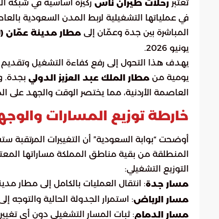
تعتبر
ركيزة أساسية في شبكة ال
رحلات طيران ناس
في عملياتها التشغيلية لربط المدن السعودية بالعاصم
المباشرة بين جدة وعمّان إلى
مطار مدينة عمّان (ADJ)
يونيو 2026.
يهدف هذا التحول إلى رفع كفاءة التشغيل وتقديم بد
يومية من
بجدة. و
مطار الملك عبد العزيز الدولي
العاصمة الأردنية، مما يختصر الوقت والجهد على الم
خارطة توزيع المسارات والوجه
أوضحت “بوابة السعودية” أن التغييرات المرتقبة س
التوزيع التشغيلي:
: انتقال العمليات بالكامل إلى مطار مدينة عمّان (ADJ) بدءاً من ا
مسار جدة
: استمرار الجدولة الحالية والتوجه إلى
مسار الرياض
: ثبات المسار التشغيلي دون أي تغيير 
مسار الدمام