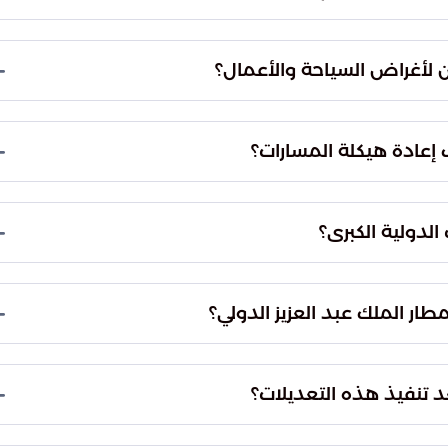
شغيلية وتوفير خيارات سفر تلائم تطلعات المسافرين.
 من مطار الملك عبد العزيز بجدة إلى تسهيل الوصول
 لأغراض السياحة والأعمال؟
 للمسافرين.
ير وصول مباشر وميسر إلى المناطق الحيوية في قلب
 وتكاليفه، مما يجعله خياراً مثالياً للمسافرين الذين
إعادة هيكلة المسارات؟
ز الأعمال والمعالم السياحية.
ال مواسم الحج والعمرة والصيف، ومواكب الارتفاع
ابتكار حلول لوجستية عبر استخدام مطارات داخل المدن
الدولية الكبرى؟
ل النهائية.
 في تخفيف الضغط والازدحام عن المطارات الدولية
عكس نضجاً في التخطيط الاستراتيجي، حيث يوفر نقاط
ار الملك عبد العزيز الدولي؟
الاقتصادي.
لك عبد العزيز الدولي بجدة إلى مطار مدينة عمّان
ة الربط الجوي وتقديم جداول زمنية مرنة تتناسب مع
د تنفيذ هذه التعديلات؟
اب موعد التنفيذ في صيف 2026، تبرز توقعات بأن تساهم هذه الخطوة في تعزيز التنافسية