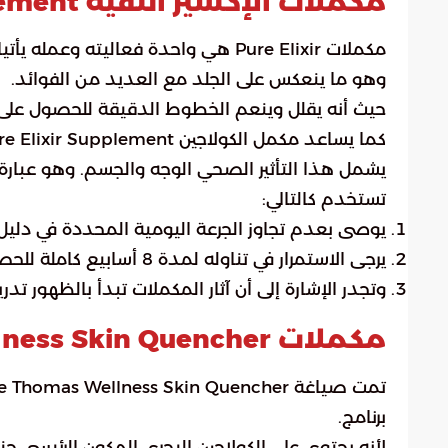
مكملات الإكسير النقية Pure Elixir Supplement
مكملات Pure Elixir هي واحدة فعاليته
وهو ما ينعكس على الجلد مع العديد من الفوائد.
حيث أنه يقلل وينعم الخطوط الدقيقة للحصول على ب
كما يساعد مكمل الكولاجين Pure Elixir Supplement أيضًا على تحسين لون البشرة وملمسها بشكل ملحوظ.
تستخدم كالتالي:
يوصى بعدم تجاوز الجرعة اليومية المحددة في دليل 
يرجى الاستمرار في تناوله لمدة 8 أسابيع كاملة للحصول على النتائج المرجوة.
وتجدر الإشارة إلى أن آثار المكملات تبدأ بالظهور تدريج
مكملات Simone Thomas Wellness Skin Quencher
برنامج.