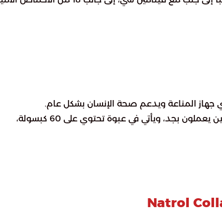
هذا المكمل الغذائي مثالي للأشخاص النشطين الذين يعملون بجد، ويأتي في عبوة تحتوي على 60 كبسولة،