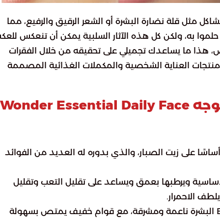
اكل مثل قلة نضارة البشرة أو الشعر الرقيق والرفيع، مما
لموا به، ولكن كل هذه الآثار السلبية يمكن أن تنعكس للع
رض، هذا ما يساعدك تجميلي على تحقيقه من خلال الفقرات
 منتجات العناية الشخصية والمكملات الغذائية المصممة
زيت وندر اسينشيال اليومي للوجه Wonder Essential Daily Face
Bear – Wonder Essential D يعتمد أساسًا على زيت الصبار، والذي بدوره له العديد من الفوائد
الأساسية ويرطبها بعمق ويساعد على تقليل التعب وتقليل
لطف الاحمرار.
كما يترك Bear’s Wonder Essential Daily Face Oil البشرة ناعمة ومشرقة، مع قوام خفيف يمتص بسهولة