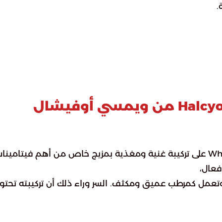
.
جوهر نباتي Halcyon Botanic Serum من ويمسي أوفيشال
يحتوي مصل Halcyon Botanic من Whimsy Official على تركيبة غنية ومغذية بمزيج خاص من أهم فيتامين
، وتعمل كمرطب عميق ومكثف. السر وراء ذلك أن تركيبته تحت