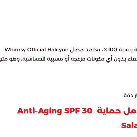
النوع مصنف على أنه في فئة منتجات العناية النباتية بنسبة 100٪، يعتمد مصل Whimsy Official Halcyon
ية فائقة النقاء بدون أي مكونات مزعجة أو مسببة للحساسية، وهو متو
 دقة.
مرطب مقاومة الشيخوخة بعامل حماية Anti-Aging SPF 30