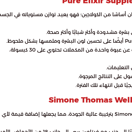
 وعمله يأتيان أساسًا من الكولاجين؛ فهو يعيد توازن مستوياته في الجسم
شرة مشدودة وأكثر شبابًا وأكثر صحة.
يشمل هذا التأثير الصحي الوجه والجسم. وهو عبارة عن عبوة واحدة من المكملات تحتوي على 30 كبسولة،
التعليمات.
يًا قبل انتهاء تلك الفترة.
تمت صياغة Simone Thomas Wellness Skin Quencher بتركيبة عالية الجودة، مما يجعلها إضافة قيمة لأي
لأنه يحتوي على الكولاجين البحري المكون الرئيسي جنبًا إلى جنب مع فيتامين سي، إلى جانب 18 من 