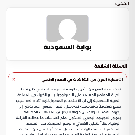
المدى؟
بوابة السعودية
الاسئلة الشائعة
01
حماية العين من الشاشات في العصر الرقمي
تعد حماية العين من الأجهزة الرقمية ضرورة حتمية في ظل نمط
الحياة المعاصر المعتمد على التكنولوجيا. يشير الخبراء في المملكة
العربية السعودية إلى أن الاستخدام المطول للهواتف والحواسيب
يضع ضغوطاً فيزيولوجية كبيرة على الجهاز البصري، مما يؤدي إلى
إجهاد العضلات وفقدان مرونة التركيز بين المسافات المختلفة.
يتجاوز المجهود البصري المبذول أمام الشاشات ما تتطلبه القراءة
الورقية، نظراً للتباين الضوئي والوهج المنبعث. هذا الضغط
المستمر لا يضعف الرؤية فحسب، بل يمتد أثره ليقلل من القدرات
الذهنية والإنتاجية العامة للفرد، مما يستوجب اتباع استراتيجيات