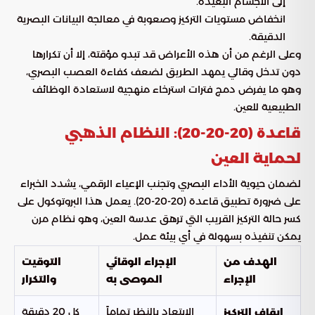
إلى الأجسام البعيدة.
انخفاض مستويات التركيز وصعوبة في معالجة البيانات البصرية
الدقيقة.
وعلى الرغم من أن هذه الأعراض قد تبدو مؤقتة، إلا أن تكرارها
دون تدخل وقائي يمهد الطريق لضعف كفاءة العصب البصري،
وهو ما يفرض دمج فترات استرخاء منهجية لاستعادة الوظائف
الطبيعية للعين.
قاعدة (20-20-20): النظام الذهبي
لحماية العين
لضمان حيوية الأداء البصري وتجنب الإعياء الرقمي، يشدد الخبراء
على ضرورة تطبيق قاعدة (20-20-20). يعمل هذا البروتوكول على
كسر حالة التركيز القريب التي ترهق عدسة العين، وهو نظام مرن
يمكن تنفيذه بسهولة في أي بيئة عمل.
الهدف من
الإجراء الوقائي
التوقيت
الإجراء
الموصى به
والتكرار
الابتعاد بالنظر تماماً
كل 20 دقيقة
إيقاف التركيز