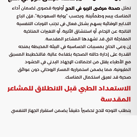
تمثل
أولوية قصوى لضمان أداء
صحة مرضى الربو في الحج
المناسك بيسر وطمأنينة. وبحسب “بوابة السعودية”، فإن اتباع
التدابير الوقائية يسهم بشكل فعال في تجنب النوبات التنفسية
الناتجة عن الزحام، أو استنشاق الأتربة، أو التغيرات المناخية
المفاجئة التي قد تشهدها المشاعر المقدسة.
إن وعي الحاج بمسببات الحساسية في البيئة المحيطة يمنحه
القدرة على إدارة حالته الصحية بكفاءة عالية. فالتخطيط المسبق
مع الأطباء يقلل من احتمالات الإجهاد البدني في الحشود
المليونية، مما يضمن استمرارية المسار الروحاني دون عوائق
صحية قد تعيق استكمال المناسك.
الاستعداد الطبي قبل الانطلاق للمشاعر
المقدسة
يتطلب التوجه للحج تحضيراً دقيقاً يضمن استقرار الجهاز التنفسي
وتأهيل الجسم للمجهود البدني الشاق. وتتمثل أبرز الخطوات
التحضيرية في النقاط التالية:
مراجعة الطبيب المختص لتقييم
التقييم الطبي الشامل: