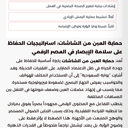
إرشادات بيئية لتعزيز الصحة البصرية في العمل
أولاً: تنشيط عملية الرمش الإرادي
ثانياً: ضبط زوايا الرؤية وتوازن الإضاءة
حماية العين من الشاشات: استراتيجيات الحفاظ
على سلامة الإبصار في العصر الرقمي
تُعد
ركيزة أساسية للحفاظ على
حماية العين من الشاشات
جودة الحياة في ظل الاعتماد المتزايد على التقنيات الحديثة. وقد
أشارت “بوابة السعودية” إلى أن الاستخدام المكثف للهواتف
والحواسيب يعرض الجهاز البصري لضغوط فيزيولوجية مستمرة،
مما يتسبب في إجهاد عضلات العين وضعف مرونتها في التنقل بين
المسافات المختلفة.
يتطلب التفاعل مع المحتوى الرقمي مجهوداً بصرياً يفوق بمراحل
ما تتطلبه القراءة التقليدية، وذلك بسبب التباين الضوئي المستمر
والوهج المنبعث من الأجهزة. هذا الضغط لا يؤثر فقط على
وضوح الرؤية، بل يمتد ليشمل تراجعاً ملحوظاً في القدرات الذهنية