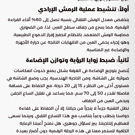
أولاً: تنشيط عملية الرمش الإرادي
ينخفض معدل الرمش التلقائي بنسبة تصل إلى 60% أثناء القراءة
الرقمية، مما يسرع من جفاف سطح العين. لذا، من الضروري
ممارسة الرمش المتعمد بانتظام لتحفيز إفراز الدموع الطبيعية،
وهو إجراء يحمي العين من الالتهابات الناتجة عن حرارة الأجهزة
والإضاءة غير المناسبة.
ثانياً: ضبط زوايا الرؤية وتوازن الإضاءة
يُنصح بتوزيع الإضاءة في الغرفة بشكل يمنع حدوث انعكاسات
ضوئية على الشاشة. ومن الناحية الهندسية، يجب وضع الشاشة في
مستوى أدنى من النظر بـ 15 إلى 20 درجة، مع الحفاظ على مسافة
فاصلة تقدر بـ 50 إلى 70 سم، مما يساعد في تقليل اتساع الجفن
ويحمي العين من الجفاف.
تظل التقنية جزءاً لا يتجزأ من حياتنا، إلا أن الحفاظ على كفاءة
حواسنا يتطلب وعياً يتناسب مع هذا التسارع التقني. وبينما نسعى
لتعظيم إنتاجيتنا، يبرز تساؤل جوهري: هل نمنح أعيننا الرعاية
الكافية لتستمر معنا في هذه الرحلة الرقمية دون أضرار بعيدة