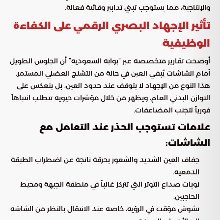
والإنتاجية، مما يستوجب تبني تدابير وقائية فعالة.
تأثير الإجهاد البصري الرقمي على الكفاءة
الوظيفية
أوضحت تقارير متخصصة عبر “بوابة السعودية” أن الجلوس الطويل
أمام الشاشات يُبقي العين في حالة من التشنج العضلي المستمر.
هذا النوع من الإجهاد لا يتوقف عند حدود العين، بل ينعكس على
التوازن البدني العام، ويظهر من خلال مؤشرات حيوية تتطلب انتباهاً
فورياً لتجنب المضاعفات.
علامات تستوجب الحذر عند التعامل مع
الشاشات:
جفاف العين الشديد والشعور بحرقة ناتجة عن اضطراب الطبقة
الدمعية.
نوبات صداع التوتر التي تتركز غالباً في منطقة الجبهة ومحيط
الحاجبين.
تشوش مؤقت في الرؤية، خاصة عند الانتقال بالنظر من الشاشة