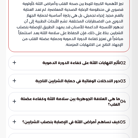
تبرز الأهمية الكبيرة للربط بين صحة القلب وأمراض اللثة كأولوية
قصوى في منظومة الرعاية الصحية المعاصرة. لم تعد العناية
بالفم مجرد إجراء تجميلي، بل هي ركيزة أساسية لحماية الجهاز
الدوري من الاضطرابات المختلفة. تشير الأبحاث الطبية إلى أن
تدهور الأنسجة الداعمة للأسنان قد يمهد الطريق للإصابة بتصلب
الشرايين. بناءً على ذلك، فإن الحفاظ على سلامة اللثة يعد استثماراً
مباشراً في تعزيز كفاءة الدورة الدموية وحماية عضلة القلب من
الإجهاد الناتج عن الالتهابات المزمنة.
02
تأثير التهابات اللثة على كفاءة الدورة الدموية
كشفت التقارير الصحية في المملكة أن التفاعل بين صحة الفم
والقلب ناتج عن عمليات بيولوجية معقدة تؤثر على الجسم بالكامل.
03
دور التدخلات الوقائية في حماية الشرايين التاجية
تتلخص هذه المسارات في النقاط التالية:
يؤكد الإجماع الطبي أن السيطرة على التهابات الفم تخفف العبء
المناعي عن الجسم بشكل كبير. هذا التحكم يقلل من إنتاج المواد
ما هي العلاقة الجوهرية بين سلامة اللثة وكفاءة عضلة
04
الكيميائية الالتهابية التي قد تضرر جدران الشرايين، مما يساهم في
القلب؟
استقرار الحالة الصحية العامة. إن خلق بيئة فموية صحية يدعم
تعتبر العناية بالفم ركيزة أساسية لحماية الجهاز الدوري، حيث أثبتت
وظائف القلب ويقلل من فرص التعرض للمضاعفات الوعائية
الدراسات أن تدهور صحة الأنسجة الداعمة للأسنان يزيد من
الخطيرة. وبذلك، تصبح ممارسات العناية اليومية بالأسنان جزءاً لا
05
كيف تساهم أمراض اللثة في الإصابة بتصلب الشرايين؟
احتمالية الإصابة باضطرابات القلب. إن الحفاظ على لثة سليمة يعد
يتجزأ من بروتوكولات الحماية، خاصة لمن لديهم عوامل خطر وراثية.
استثماراً مباشراً في استدامة كفاءة الدورة الدموية وحماية القلب
تؤدي الالتهابات المزمنة في اللثة إلى إطلاق بروتينات ومواد
من الإجهاد الناتج عن الالتهابات المزمنة.
كيميائية التهابية في مجرى الدم. هذه المواد قد تتسبب في تهيج