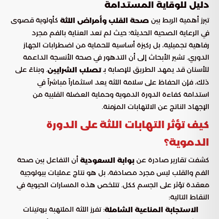
دليل للوقاية المستدامة
تبرز أهمية الربط بين
كأولوية قصوى
صحة القلب وأمراض اللثة
في الرعاية الصحية الحديثة؛ حيث لم تعد العناية بالفم مجرد
رفاهية تجميلية، بل ركيزة أساسية للحماية من اضطرابات الجهاز
الدوري. تشير الأبحاث إلى أن التدهور في صحة الأنسجة الداعمة
للأسنان قد يمهد الطريق للإصابة بـ
. وبناءً على
تصلب الشرايين
ذلك، فإن الحفاظ على سلامة اللثة يعد استثماراً مباشراً في
استدامة كفاءة الدورة الدموية وحماية العضلة القلبية من
الإجهاد الناتج عن الالتهابات المزمنة.
كيف تؤثر التهابات اللثة على الدورة
الدموية؟
كشفت تقارير صادرة عن
أن التفاعل بين صحة
بوابة السعودية
الفم والقلب ليس مجرد مصادفة، بل هو نتاج عمليات بيولوجية
معقدة تؤثر على الجسم ككل. تتلخص هذه المسارات الحيوية في
النقاط التالية:
: تفرز اللثة الملتهبة بروتينات
الاستجابة المناعية الشاملة