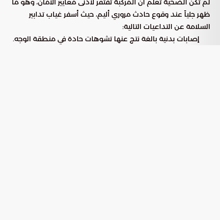
لم تكن الضحية تعلم أن المركبة تفتقر لأدنى معايير الأمان، وهو ما
ظهر جلياً عند وقوع حادث مروري أليم، حيث أسفر غياب تدابير
السلامة عن التداعيات التالية:
إصابات بدنية بالغة نتج عنها تشوهات حادة في منطقة الوجه.
تعرض الضحية لكسور متعددة ومتفرقة في أنحاء جسدها.
الفشل الذريع في انفتاح الوسائد الهوائية (الإيرباج) أثناء لحظة
الاصطدام.
كواليس التحايل الفني في المركبات
المستعملة
كشفت الفحوصات الفنية الدقيقة التي أُجريت على السيارة بعد
الحادث عن نمط متعمد من الغش قام به البائع لإتمام الصفقة.
وتتمثل أبرز ممارسات الاحتيال التي تم رصدها في النقاط الآتية:
تعمد إخفاء سجل السيارة الحقيقي الذي يثبت تعرضها لحادث
تصادم عنيف سابق.
التلاعب في أنظمة الأمان عبر إهمال استبدال الوسائد الهوائية
بقطع غيار أصلية ومعتمدة.
استخدام استراتيجية “الإغراء السعري” لتقليص رغبة المشتري في