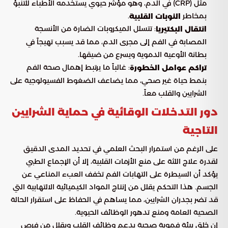
مثل (CRP) في الدم، وهو مؤشر حيوي يستخدمه الأطباء للتنبؤ
بمخاطر
.
النوبات القلبية
: تتسلل الميكروبات الضارة من الأنسجة
انتقال البكتيريا
المصابة في الفم إلى مجرى الدم، مما قد يسبب تهيجاً في
بطانة الأوعية الدموية ويسرع من ضيقها.
: غالباً ما يرتبط إهمال صحة الفم
تراكم عوامل الخطورة
بنمط حياة غير صحي، مما يضاعف الضغوط الفسيولوجية على
الشرايين والقلب معاً.
دور التدخلات الوقائية في حماية الشرايين
التاجية
على الرغم من استمرار البحث العلمي في تحديد المدى الدقيق
لقدرة علاج اللثة على منع الأزمات القلبية، إلا أن الإجماع الطبي
يؤكد أن السيطرة على التهابات الفم تخفف العبء المناعي عن
الجسم. هذا التحكم يقلل من إنتاج المواد الكيميائية الالتهابية التي
قد تضر بجدران الشرايين، مما يساهم في الحفاظ على استقرار الحالة
الصحية العامة ومنع تدهور الوظائف الحيوية.
إن خلق بيئة فموية صحية يدعم وظائف القلب ويقلل من فرص