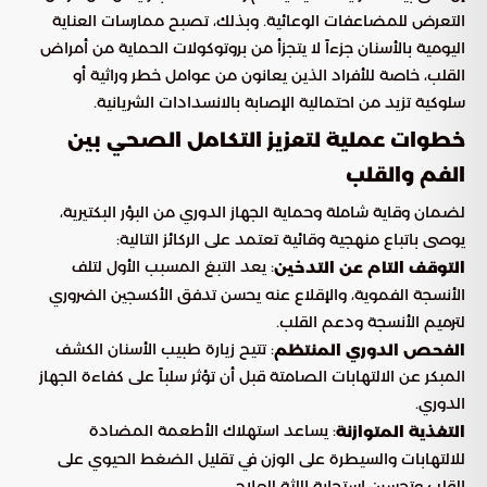
التعرض للمضاعفات الوعائية. وبذلك، تصبح ممارسات العناية
اليومية بالأسنان جزءاً لا يتجزأ من بروتوكولات الحماية من أمراض
القلب، خاصة للأفراد الذين يعانون من عوامل خطر وراثية أو
سلوكية تزيد من احتمالية الإصابة بالانسدادات الشريانية.
خطوات عملية لتعزيز التكامل الصحي بين
الفم والقلب
لضمان وقاية شاملة وحماية الجهاز الدوري من البؤر البكتيرية،
يوصى باتباع منهجية وقائية تعتمد على الركائز التالية:
: يعد التبغ المسبب الأول لتلف
التوقف التام عن التدخين
الأنسجة الفموية، والإقلاع عنه يحسن تدفق الأكسجين الضروري
لترميم الأنسجة ودعم القلب.
: تتيح زيارة طبيب الأسنان الكشف
الفحص الدوري المنتظم
المبكر عن الالتهابات الصامتة قبل أن تؤثر سلباً على كفاءة الجهاز
الدوري.
: يساعد استهلاك الأطعمة المضادة
التغذية المتوازنة
للالتهابات والسيطرة على الوزن في تقليل الضغط الحيوي على
القلب وتحسين استجابة اللثة للعلاج.