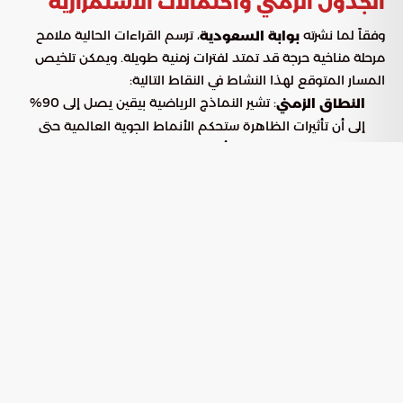
الجدول الزمني واحتمالات الاستمرارية
وفقاً لما نشرته
، ترسم القراءات الحالية ملامح
بوابة السعودية
مرحلة مناخية حرجة قد تمتد لفترات زمنية طويلة. ويمكن تلخيص
المسار المتوقع لهذا النشاط في النقاط التالية:
: تشير النماذج الرياضية بيقين يصل إلى 90%
النطاق الزمني
إلى أن تأثيرات الظاهرة ستحكم الأنماط الجوية العالمية حتى
شهر نوفمبر المقبل كحد أدنى.
: تتوقع المحاكاة الحاسوبية أن تتأرجح قوة هذه
كثافة النشاط
الدورة بين المستويين المتوسط والشديد، مما يضاعف
المخاطر البيئية المحتملة.
: سجلت محطات الرصد في المحيط
معدلات حرارية قياسية
الهادئ الاستوائي قفزات حرارية غير مسبوقة، حيث ارتفعت حرارة
سطح المياه في بعض المناطق بمقدار 6 درجات مئوية عن
المعدل الطبيعي.
الميكانيكا الفيزيائية لظاهرة إل نينيو
تُصنف
كاضطراب حراري طبيعي ينشأ في الأجزاء
ظاهرة إل نينيو
الوسطى والشرقية من المحيط الهادئ الاستوائي. ولا يقتصر أثر