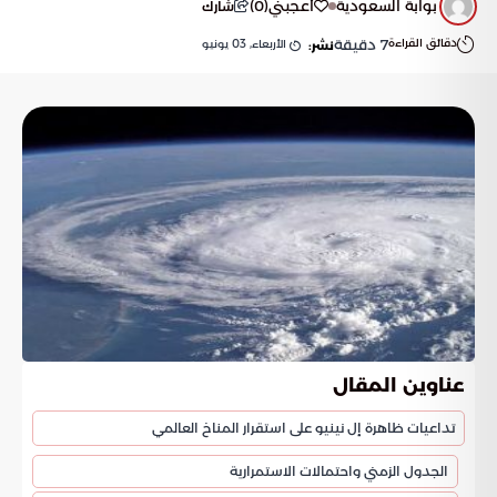
بوابة السعودية
أعجبني
(
0
)
شارك
دقائق القراءة
7
دقيقة
الأربعاء, 03 يونيو
نشر:
عناوين المقال
تداعيات ظاهرة إل نينيو على استقرار المناخ العالمي
الجدول الزمني واحتمالات الاستمرارية