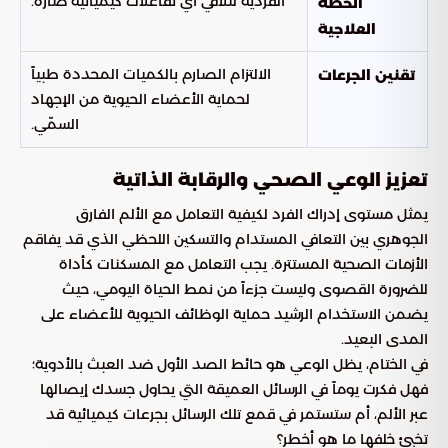
الفردية لتلافي أي تفاعلات كيميائية ضارة.
الخطة
العلاجية
الالتزام الصارم بالكميات المحددة طبياً
تقنين الجرعات
لحماية الأعضاء الحيوية من الإجهاد
السمّي.
تعزيز الوعي الصحي والرقابة الذاتية
يمثل مستوى إدراك الفرد لكيفية التعامل مع الألم الفارق
الجوهري بين التعافي المستدام والتسكين اللحظي الذي قد يفاقم
الأزمات الصحية المستترة. يجب التعامل مع المسكنات كأداة
للضرورة القصوى وليست جزءاً من نمط الحياة اليومي، حيث
يضمن الاستخدام الرشيد حماية الوظائف الحيوية للأعضاء على
المدى البعيد.
في الختام، يظل الوعي هو حائط الصد الأول ضد العبث بالأدوية؛
فهل فكرت يوماً في الرسائل العميقة التي يحاول جسدك إيصالها
عبر الألم، أم ستستمر في قمع تلك الرسائل بجرعات كيميائية قد
تخبئ خلفها ما هو أخطر؟