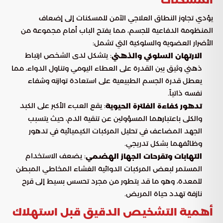
المسكنات
يؤدي تجاوز النطاق العلاجي الآمن للمسكنات إلى إضعاف
المنظومة الدفاعية للجسم، مما يفتح الباب أمام مجموعة من
الأضرار العضوية والسلوكية التي تشمل:
: يتشكل لدى الشخص ارتباط
الارتهان السلوكي والذهني
ذهني وثيق بين القدرة على العطاء اليومي وتناول الدواء، مما
يعطل قدرة الجسم الطبيعية على استعادة توازنه وشفاء
نفسه ذاتياً.
: يقع العبء الأكبر على الكبد
تدهور كفاءة الفلترة الحيوية
والكلى باعتبارهما المسؤولين عن تنقية الدم، حيث يتسبب
الجهد المضاعف في تحليل المركبات الكيميائية في تدهور
وظائفهما بشكل تدريجي.
: يضعف الاستخدام
التهابات وتقرحات الجهاز الهضمي
المستمر لبعض المركبات الدوائية الغشاء المخاطي المبطن
للمعدة، وهو ما قد يتطور من مجرد تحسس بسيط إلى قرح
نازفة تهدد حياة المريض.
أهمية التشخيص الدقيق قبل استهلاك