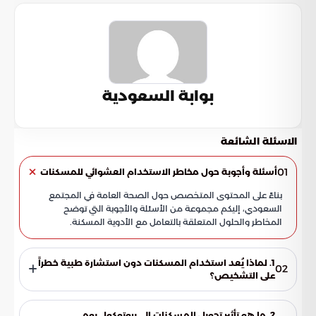
بوابة السعودية
الاسئلة الشائعة
01
أسئلة وأجوبة حول مخاطر الاستخدام العشوائي للمسكنات
بناءً على المحتوى المتخصص حول الصحة العامة في المجتمع
السعودي، إليكم مجموعة من الأسئلة والأجوبة التي توضح
المخاطر والحلول المتعلقة بالتعامل مع الأدوية المسكنة.
1. لماذا يُعد استخدام المسكنات دون استشارة طبية خطراً
02
على التشخيص؟
يعمل الاعتماد التلقائي على المسكنات كستار يحجب خلفه إصابات
عضوية حادة. هذا التعتيم يمنع المريض من إدراك الرسائل
2. ما هو تأثير تحويل المسكنات إلى بروتوكول يومي