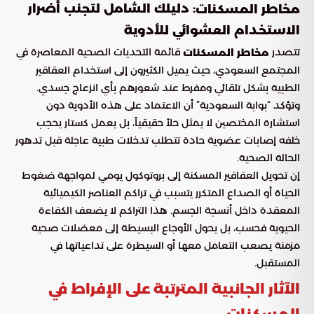
: دليلك الشامل لتجنب أضرار
مخاطر المسكنات
الاستخدام العشوائي للأدوية
تتصدر
قائمة التحديات الصحية المعاصرة في
مخاطر المسكنات
المجتمع السعودي، حيث يميل الكثيرون إلى استخدام العقاقير
الطبية بشكل تلقائي ومفرط عند شعورهم بأي انزعاج جسدي.
وتؤكد “بوابة السعودية” أن الاعتماد على هذه الأدوية دون
استشارة المختصين لا يمثل حلاً حقيقياً، بل يعمل كستار يحجب
خلفه إصابات عضوية حادة تتطلب تدخلات طبية عاجلة قبل تدهور
الحالة الصحية.
إن تحويل العقاقير المسكنة إلى بروتوكول يومي لمواجهة ضغوط
الحياة أو الصداع المتكرر يتسبب في تراكم العناصر الكيميائية
المعقدة داخل أنسجة الجسم. هذا التراكم لا يضعف الكفاءة
الحيوية فحسب، بل يحول الأوجاع البسيطة إلى معضلات صحية
مزمنة يصعب التعامل معها أو السيطرة على تداعياتها في
المستقبل.
الآثار الجانبية المترتبة على الإفراط في