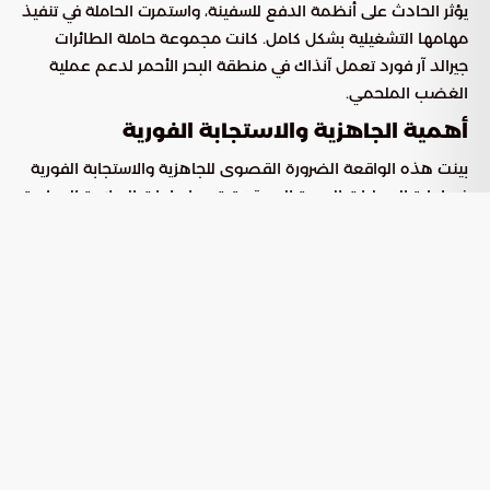
يؤثر الحادث على أنظمة الدفع للسفينة، واستمرت الحاملة في تنفيذ
مهامها التشغيلية بشكل كامل. كانت مجموعة حاملة الطائرات
جيرالد آر فورد تعمل آنذاك في منطقة البحر الأحمر لدعم عملية
الغضب الملحمي.
أهمية الجاهزية والاستجابة الفورية
بينت هذه الواقعة الضرورة القصوى للجاهزية والاستجابة الفورية
في إدارة العمليات البحرية المعقدة. تعد إجراءات السلامة الصارمة
والقدرة على الرد السريع مكونات أساسية لضمان استمرارية
المهام الحساسة.
و أخيرا وليس آخرا
تظل هذه الأحداث تذكيراً دائماً بأهمية المرونة المطلوبة في
العمليات البحرية. كيف يمكن للدروس المستفادة من مثل هذه
الوقائع أن تعزز قدرة الأساطيل البحرية الكبرى على التكيف والبقاء
في أقصى درجات الاستعداد ضمن مناطق التوتر العالمية؟