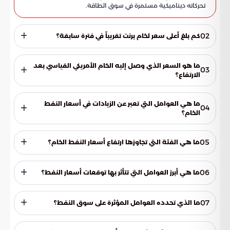
تحركاته ديناميكية مستمرة في سوق الطاقة.
02
كم بلغ أعلى سعر لخام برنت تقريباً في فترة سابقة؟
بلغ سعر خام برنت 120 دولارًا تقريبًا للبرميل في مرحلة سابقة. ثم تجاوز
100 دولار للبرميل في فترة لاحقة.
ما هو السعر الذي وصل إليه الخام الأمريكي القياسي بعد
03
الارتفاع؟
وصل سعر الخام الأمريكي القياسي إلى 95 دولارًا للبرميل. وقد سجل
ارتفاعًا تجاوز تسعة بالمئة في أسعاره.
ما هي العوامل التي تعبر عن الزيادات في أسعار النفط
04
الخام؟
تعبر هذه الزيادات عن التفاعل بين العرض والطلب في سوق النفط.
وهي نتيجة لعوامل اقتصادية وجيوسياسية أثرت على قطاع
05
ما هي الفئة التي تجاوزها ارتفاع أسعار النفط الخام؟
الطاقة.
تجاوز ارتفاع أسعار النفط الخام تسعة بالمئة. هذا الارتفاع يعكس
التفاعل بين العرض والطلب في السوق، ويتأثر بعوامل اقتصادية
06
ما هي أبرز العوامل التي تتأثر بها توقعات أسعار النفط؟
وجيوسياسية.
تتأثر توقعات أسعار النفط بعوامل متعددة. تشمل هذه العوامل
القرارات الاقتصادية التي تتخذها الدول المنتجة والمستهلكة
07
ما الذي تحدده العوامل المؤثرة على سوق النفط؟
للنفط، بالإضافة إلى التطورات الجيوسياسية حول العالم.
تحدد هذه العوامل استقرار الأسعار وتقلباتها المستقبلية في
النفط الخام. وهي تشمل القرارات الاقتصادية والتطورات