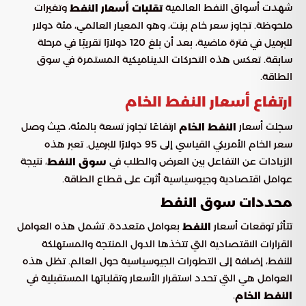
شهدت أسواق النفط العالمية
وتغيرات
تقلبات أسعار النفط
ملحوظة. تجاوز سعر خام برنت، وهو المعيار العالمي، مئة دولار
للبرميل في فترة ماضية، بعد أن بلغ 120 دولارًا تقريبًا في مرحلة
سابقة. تعكس هذه التحركات الديناميكية المستمرة في سوق
الطاقة.
ارتفاع أسعار النفط الخام
سجلت أسعار
ارتفاعًا تجاوز تسعة بالمئة، حيث وصل
النفط الخام
سعر الخام الأمريكي القياسي إلى 95 دولارًا للبرميل. تعبر هذه
الزيادات عن التفاعل بين العرض والطلب في
، نتيجة
سوق النفط
عوامل اقتصادية وجيوسياسية أثرت على قطاع الطاقة.
محددات سوق النفط
تتأثر توقعات أسعار
بعوامل متعددة. تشمل هذه العوامل
النفط
القرارات الاقتصادية التي تتخذها الدول المنتجة والمستهلكة
للنفط، إضافة إلى التطورات الجيوسياسية حول العالم. تظل هذه
العوامل هي التي تحدد استقرار الأسعار وتقلباتها المستقبلية في
.
النفط الخام