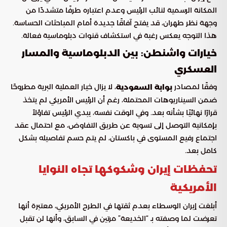
المكانة الرسمية لنائب الرئيس وعدم اعتباره طرفًا متشددًا من
وجهة نظر طهران، قد يفتح آفاقًا جديدة أمام المباحثات الحساسة.
هذا التوجه يعكس رغبة في استكشاف قنوات دبلوماسية فعالة.
خيارات واشنطن: بين الدبلوماسية والمسار
العسكري
وفقًا لمصادر
، لا يزال خيار العملية البرية مطروحًا
بوابة السعودية
ضمن السيناريوهات المحتملة، رغم أن الرئيس الأمريكي لم يتخذ
قرارًا نهائيًا بشأنه بعد. وفي الوقت نفسه، يبدي الرئيس تفاؤلاً
بإمكانية التوصل إلى تسوية عن طريق التفاوض، مع احتمال عقد
اجتماع رفيع المستوى في باكستان، لم يتم حسم تفاصيله بشكل
كامل بعد.
تحفظات إيران وشكوكها تجاه النوايا
الأمريكية
أبلغت إيران الوسطاء بعدم ثقتها في الطرح الأمريكي، معتبرة أنها
تعرضت لما وصفته بـ “الخديعة” مرتين في السابق، وأنها لن تقبل