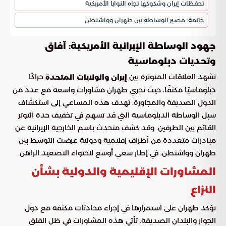
تحفظات إيران وشكوكها تجاه النوايا الأمريكية
خاتمة: مصير الوساطة بين طهران وواشنطن
جهود الوساطة الإيرانية الأمريكية: آفاق
وتحديات دبلوماسية
تشهد العلاقات المتوترة بين
حراكًا
إيران والولايات المتحدة
دبلوماسيًا مكثفًا، حيث تجري طهران مشاورات واسعة مع عدد من
الدول الصديقة والمجاورة. تهدف هذه المساعي إلى استكشاف
سبل الوساطة الدبلوماسية التي قد تسهم في تخفيف حدة التوتر
القائم بين الطرفين. وقد كشف متحدث باسم الخارجية الإيرانية عن
مبادرات متعددة من أطراف إقليمية ودولية عرضت التوسط بين
طهران وواشنطن، في إطار سعي أوسع لاحتواء التصعيد الراهن.
المشاورات الإقليمية والدولية بشأن
النزاع
تؤكد طهران على استمرارها في إجراء محادثات مكثفة مع دول
الجوار والبلدان الصديقة. تأتي هذه المشاورات في ظل القلق