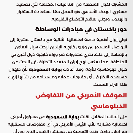
المشترك لدول المنطقة من التداعيات المحتملة لأي تصعيد
عسكري. الهدف الأساسي هو العمل معًا لاستعادة الاستقرار
والهدوء، وتجنب تفاقم الأوضاع الإقليمية.
دور باكستان في مبادرات الوساطة
تولي إيران أهمية خاصة لعلاقاتها الثنائية مع باكستان، مشيرة إلى
التواصل المستمر بين وزيري خارجية البلدين لبحث سبل التعاون.
بالإضافة إلى ذلك، تجري مشاورات مع وزراء خارجية دول أخرى في
المنطقة، مما يعكس نهج إيران المتعدد الأطراف في البحث عن
حلول دبلوماسية للأزمة. وقد أفادت
بأن طهران
بوابة السعودية
مستعدة للنظر في أي مقترحات عملية ومستدامة من شأنها إنهاء
هذا النزاع المعقد.
الموقف الأمريكي من التفاوض
الدبلوماسي
على الجانب المقابل، نقلت
عن مسؤول أمريكي
بوابة السعودية
احتمالية مشاركة نائب الرئيس الأمريكي في أي مفاوضات مستقبلية
مع إيران. جاءت هذه التوصية من مستشار الرئيس، الذي يرى أن