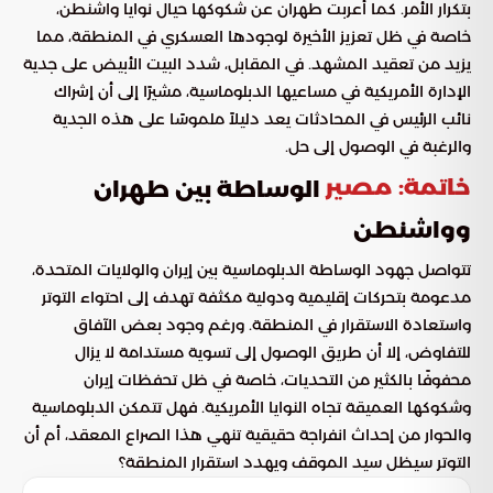
بتكرار الأمر. كما أعربت طهران عن شكوكها حيال نوايا واشنطن،
خاصة في ظل تعزيز الأخيرة لوجودها العسكري في المنطقة، مما
يزيد من تعقيد المشهد. في المقابل، شدد البيت الأبيض على جدية
الإدارة الأمريكية في مساعيها الدبلوماسية، مشيرًا إلى أن إشراك
نائب الرئيس في المحادثات يعد دليلاً ملموسًا على هذه الجدية
والرغبة في الوصول إلى حل.
خاتمة: مصير
الوساطة بين طهران
وواشنطن
تتواصل جهود الوساطة الدبلوماسية بين إيران والولايات المتحدة،
مدعومة بتحركات إقليمية ودولية مكثفة تهدف إلى احتواء التوتر
واستعادة الاستقرار في المنطقة. ورغم وجود بعض الآفاق
للتفاوض، إلا أن طريق الوصول إلى تسوية مستدامة لا يزال
محفوفًا بالكثير من التحديات، خاصة في ظل تحفظات إيران
وشكوكها العميقة تجاه النوايا الأمريكية. فهل تتمكن الدبلوماسية
والحوار من إحداث انفراجة حقيقية تنهي هذا الصراع المعقد، أم أن
التوتر سيظل سيد الموقف ويهدد استقرار المنطقة؟