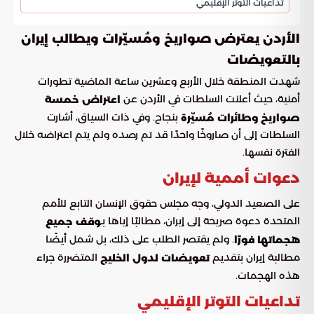
تداعيات التوتر الإقليمي
الأردن يعترض صواريخ ومُسيّرات ويطالب إيران
بالتعويضات
شهدت المنطقة خلال الأربع وعشرين ساعة الماضية تطورات
أمنية، حيث أعلنت السلطات في الأردن عن
اعتراض خمسة
بنجاح. وفي ذات السياق، أشارت
صواريخ وطائرات مُسيّرة
السلطات إلى أن صاروخًا واحدًا قد تم رصده ولم يتم اعتراضه خلال
الفترة نفسها.
دعوات أممية لإيران
على الصعيد الدولي، وجه مجلس حقوق الإنسان التابع للأمم
المتحدة دعوة صريحة إلى إيران، مطالبًا إياها بـ
وقف جميع
. ولم يقتصر الطلب على ذلك، بل شمل أيضًا
هجماتها فورًا
مطالبة إيران بتقديم
المتضررة جراء
تعويضات لدول الخليج
هذه الهجمات.
تداعيات التوتر الإقليمي