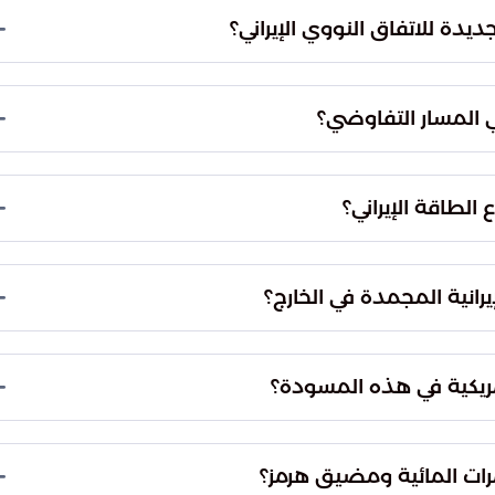
دولية مع طهران وخلق بيئة إقليمية مستقرة. يسعى
سي وتخفيف الضغوط الاقتصادية التي أثرت سلباً على
يها.
لتسهيلات المالية والمحفزات الاقتصادية. تهدف هذه
ان مقابل تقديم التزامات تقنية وأمنية صارمة تضمن
على صادرات النفط والغاز الإيرانية. هذا الإجراء سيسمح
مية، مما يساهم في استعادة تدفق السيولة النقدية
.
ى أصولها المالية المجمدة في المصارف الدولية. كانت
، وتعد العودة إليها جزءاً أساسياً من المقايضة
.
 زمني دقيق. يرتبط هذا الجدول بمدى التزام إيران
دورية تصدرها الوكالات الدولية لإثبات الامتثال قبل