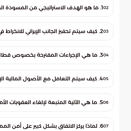
1. ما هو الهدف الاستراتيجي من المسودة الجديدة للاتفاق النووي الإيراني؟
02
تهدف المسودة إلى إعادة هيكلة العلاقات ال
الاتفاق إلى إنهاء سنوات من الركود الدبلوما
2. كيف سيتم تحفيز الجانب الإيراني للانخراط في المسار التفاوضي؟
03
استقرار منطقة الشرق الأوسط وتوازن القوى ف
تعتمد المسودة على تقديم حزمة واسعة من ا
الخطوات إلى تخفيف الأزمات المعيشية في إير
3. ما هي الإجراءات المقترحة بخصوص قطاع الطاقة الإيراني؟
04
سلمية النشاط النووي وتحت الرقابة الدولية.
تشمل المسودة رفعاً شاملاً للقيود المفروضة 
لطهران بالعودة القانونية إلى الأسواق العال
4. كيف سيتم التعامل مع الأصول المالية الإيرانية المجمدة في الخارج؟
05
ودعم الاقتصاد المحلي المتضرر من العقوبات
تنص المسودة على تمكين إيران من الوصول إل
هذه الأموال قد حُجزت نتيجة العقوبات السابقة
5. ما هي الآلية المتبعة لإلغاء العقوبات الأمريكية في هذه المسودة؟
06
الاقتصادية مقابل الانضباط في الملف النووي
سيتم إلغاء العقوبات بشكل تدريجي ووفق جدول
بالمعايير الفنية، حيث يتم الاعتماد على تقارير 
6. لماذا يركز الاتفاق بشكل كبير على أمن الممرات المائية ومضيق هرمز؟
07