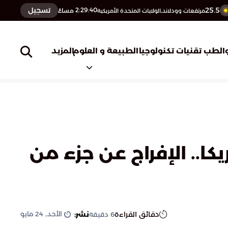
25.5
تسجيل
2:29:41
مساءً
مرتفعات وودلاند,الولايات المتحدة الأمريكية
المزيد
الطب
تقنيات تكنولوجيا
الطبيعة و العلوم
كا.. الإفراج عن جزء من
الأحد, 24 مايو
دقائق القراءة
نشر:
6
دقيقة