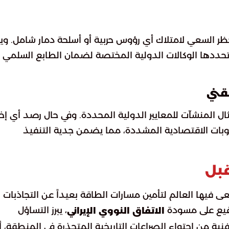
ر السعي لامتلاك أي رؤوس حربية أو أسلحة دمار شامل. وي
 تحددها الوكالات الدولية المختصة لضمان الطابع السلمي
قني
تثال المنشآت للمعايير الدولية المحددة. وفي حال رصد أي إخ
لعقوبات الاقتصادية المشددة، مما يضمن جدية التنفيذ
بل
 فيها العالم لتأمين مسارات الطاقة بعيداً عن التجاذبات
وقيع على مسودة
، يبرز التساؤل
الاتفاق النووي الإيراني
نية من احتواء الصراعات التاريخية المتجذرة في المنطقة، أ