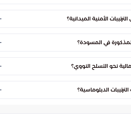
اضطراب فيه يهدد استقرار التجارة الدولية. لذا، تضع
مة الملاحة، ومنع أي محاولات لتعطيل حركة ناقلات
تمنح المسودة الأطراف المعنية مهلة زمنية قدرها 30 يوماً لبدء تنفيذ الترتيبات الأمنية على أرض
لى ضمان خفض التصعيد العسكري بشكل فوري وبناء
انونية تحظر القيام بأي عمليات عسكرية استباقية. كما
ما يعزز من حماية المنشآت الاقتصادية والطاقوية في
تحظر امتلاك أسلحة دمار شامل. كما يربط استمرار
يير الدولية، مع وجود "آلية عودة تلقائية" للعقوبات في
اللوجستية على احتواء الصراعات التاريخية المتجذرة.
رات الميدانية المفاجئة ستؤدي إلى إفشال الاتفاق
.