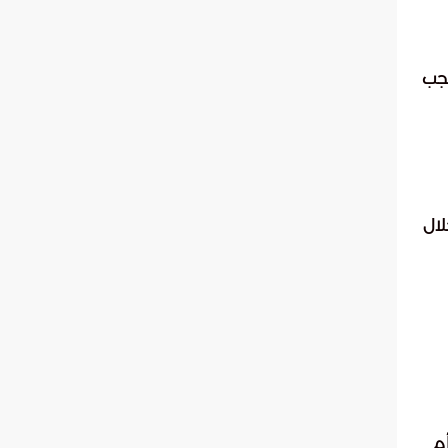
جب
لال
م