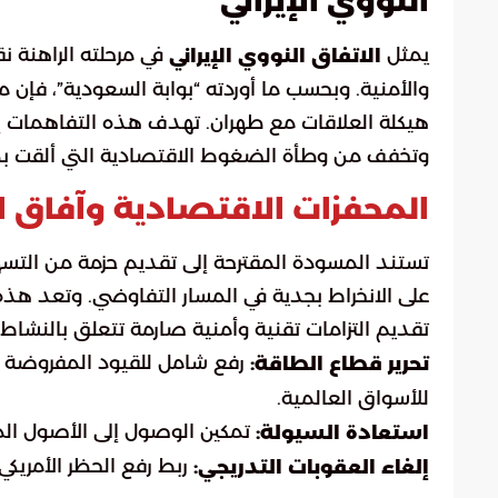
النووي الإيراني
يمثل
في مرحلته الراهنة 
الاتفاق النووي الإيراني
والأمنية. وبحسب ما أوردته “بوابة السعودية”، فإن 
هيكلة العلاقات مع طهران. تهدف هذه التفاهمات إ
وتخفف من وطأة الضغوط الاقتصادية التي ألقت بظلال
المحفزات الاقتصادية وآفاق ال
تستند المسودة المقترحة إلى تقديم حزمة من التسهيل
على الانخراط بجدية في المسار التفاوضي. وتعد هذ
تقديم التزامات تقنية وأمنية صارمة تتعلق بالنشاط
رفع شامل للقيود المفروضة عل
تحرير قطاع الطاقة:
للأسواق العالمية.
تمكين الوصول إلى الأصول الما
استعادة السيولة:
ربط رفع الحظر الأمريكي 
إلغاء العقوبات التدريجي: