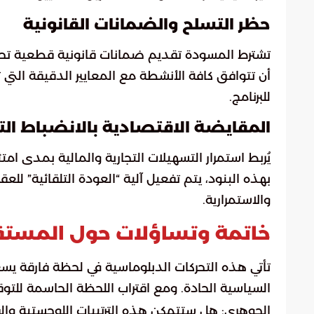
حظر التسلح والضمانات القانونية
تشترط المسودة تقديم ضمانات قانونية قطعية تحظ
أن تتوافق كافة الأنشطة مع المعايير الدقيقة التي
للبرنامج.
المقايضة الاقتصادية بالانضباط الت
يُربط استمرار التسهيلات التجارية والمالية بمدى ام
بهذه البنود، يتم تفعيل آلية “العودة التلقائية” ل
والاستمرارية.
خاتمة وتساؤلات حول المستق
تأتي هذه التحركات الدبلوماسية في لحظة فارقة يسعى
السياسية الحادة. ومع اقتراب اللحظة الحاسمة للت
الجوهري: هل ستتمكن هذه الترتيبات اللوجستية والف