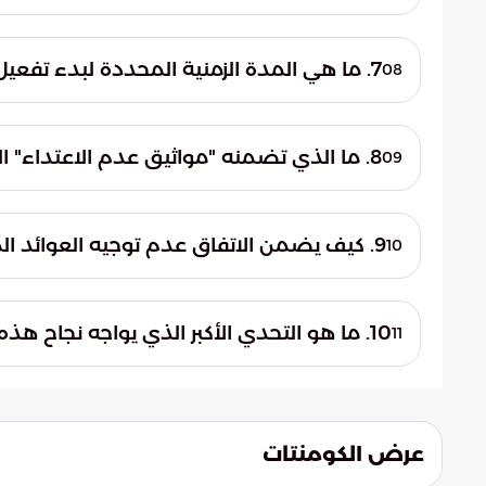
المضي قدماً في رفع الحظر.
يعتبر مضيق هرمز شريان الطاقة العالمي، وأي 
المسودة بنوداً تعتبر صمام أمان لضمان سلا
7. ما هي المدة الزمنية المحددة لبدء تفعيل الترتيبات الأمنية الميدانية؟
08
النفط في هذا الممر الحيوي.
الواقع. يهدف هذا الجدول الزمني القصير إ
8. ما الذي تضمنه "مواثيق عدم الاعتداء" المذكورة في المسودة؟
09
الثقة بين الأطراف الموقعة.
تتضمن هذه المواثيق تبادل تعهدات رسمية وق
تشمل منع استهداف البنى التحتية الحيوية، م
9. كيف يضمن الاتفاق عدم توجيه العوائد المالية نحو التسلح النووي؟
10
المنطقة من أي صراعات مستقبلية.
يشترط الاتفاق تقديم ضمانات قانونية قطعية 
التسهيلات المالية بمدى امتثال المنشآت للمعا
10. ما هو التحدي الأكبر الذي يواجه نجاح هذه الترتيبات الدبلوماسية؟
11
حال رصد أي إخلال بالبنود التقنية.
يتمثل التحدي في قدرة هذه الترتيبات الفنية و
ويبقى التساؤل قائماً حول ما إذا كانت المتغي
وإعادة المنطقة إلى دائرة عدم اليقين والترقب
عرض الكومنتات