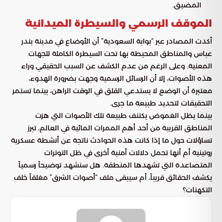
المضيق.
الموقف الرسمي والسيطرة الميدانية
أكدت المصادر عبر “بوابة السعودية” أن الأوضاع في مدينة بندر
عباس والمناطق المحيطة بها تحت السيطرة الكاملة للجهات
المعنية. وعلى الرغم من عدم الكشف عن السبب الحقيقي وراء
هذه الأصوات، إلا أن الرسائل الرسمية وجهت بضرورة الهدوء،
معتبرة أن الوضع لا يستدعي القلق في الوقت الراهن، بينما تستمر
التحقيقات لتحديد طبيعة ما جرى.
بينما يظل الغموض يكتنف طبيعة تلك الأصوات التي هزت
المناطق القريبة من أحد أهم الممرات المائية في العالم، تبرز
تساؤلات حول ما إذا كانت هذه الحوادث ناتجة عن أنشطة عسكرية
روتينية أم أنها تحمل دلالات أمنية أخرى في ظل التوترات
المتصاعدة التي تشهدها المنطقة. هل سنشهد توضيحاً رسمياً
يكشف الحقائق قريباً، أم سيبقى ملف “أصوات الشرق” مغلقاً خلف
التكهنات؟