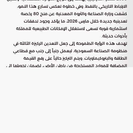
الارتباط التاريخي بالنفط. وفي خطوة تعكس تسارع هذا النمو،
كشفت وزارة الصناعة والثروة المعدنية عن منح 80 رخصة
تعدينية جديدة خلال مارس 2026، ما يؤكد وجود تدفقات
استثمارية قوية تسعى لاستغلال الإمكانات الطبيعية للمملكة
بأدوات حديثة.
تهدف هذه الرؤية الطموحة إلى جعل التعدين الركيزة الثالثة في
منظومة الصناعة السعودية، ليعمل جنباً إلى جنب مع قطاعي
الطاقة والبتروكيماويات. ويتم التركيز حالياً على رفع القيمة
المضافة للموارد المستخرجة من باطن الأرض، لضمان تحويلها إلى
رافد اقتصادي مستدام يدعم خطط التنمية المستقبلية في
مختلف المناطق.
وذكرت “بوابة السعودية” أن التحديثات الشاملة في الأنظمة
والتشريعات ساهمت في إيجاد بيئة قانونية آمنة ومحفزة لرؤوس
الأموال المحلية والدولية. وقد أدى هذا التطوير التنظيمي إلى
تسريع وتيرة الاستكشاف في المناطق الواعدة، وهو ما ينعكس
إيجاباً على النمو الاقتصادي وتوفير فرص عمل نوعية للشباب
السعودي في تخصصات تقنية وهندسية دقيقة.