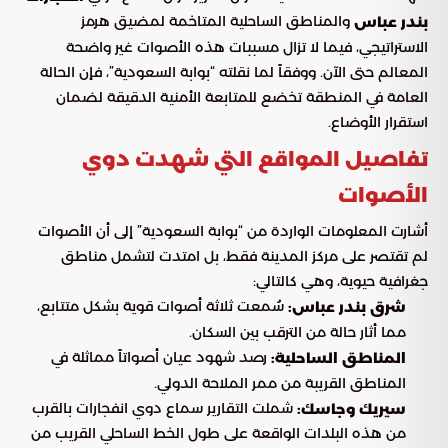
والمناطق الساحلية المتاخمة لمضيق هرمز
بندر عباس
الاستراتيجي، فيما لا تزال مسببات هذه الأصوات غير واضحة
المعالم حتى الآن. ووفقاً لما نقلته “بوابة السعودية”، فإن الحالة
العامة في المنطقة تخضع للمتابعة الأمنية الدقيقة لضمان
استقرار الأوضاع.
تفاصيل المواقع التي شهدت دوي
الأصوات
أشارت المعلومات الواردة من “بوابة السعودية” إلى أن الأصوات
لم تقتصر على مركز المدينة فقط، بل امتدت لتشمل مناطق
جغرافية حيوية، وهي كالتالي:
سُمعت ثلاثة أصوات قوية بشكل متتابع،
شرق بندر عباس:
مما أثار حالة من الترقب بين السكان.
رصد شهود عيان أصواتاً مماثلة في
المناطق الساحلية:
المناطق القريبة من ممر الملاحة الدولي.
شملت التقارير سماع دوي انفجارات بالقرب
سيريك وجاسك:
من هذه البلدات الواقعة على طول الخط الساحلي القريب من