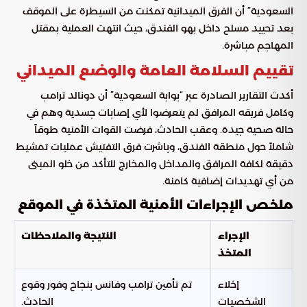
السعودية” أن الفرق الميدانية تمكنت من السيطرة على الموقف
بعد تحييد مسلح داخل بهو الفندق، حيث انتهت العملية بمقتل
المهاجم مباشرة.
تقييم السلامة العامة والوضع الميداني
أكدت التقارير الصادرة عبر “بوابة السعودية” أن دونالد ترامب
وكامل فريقه المرافق لم يتعرضوا لأي إصابات جسدية وهم في
حالة صحية جيدة. وعقب الحادث، فرضت القوات الأمنية طوقاً
شاملاً حول منطقة الفندق، وباشرت فرق التفتيش عمليات تمشيط
دقيقة لكافة المرافق والمداخل والمخارج للتأكد من خلو المبنى
من أي تهديدات إضافية كامنة.
ملخص الإجراءات الأمنية المتخذة في الموقع
الإجراء
النتيجة والملاحظات
المتخذ
إخلاء
تم تأمين ترامب وفانس بنجاح وفور وقوع
الشخصيات
الحادث.