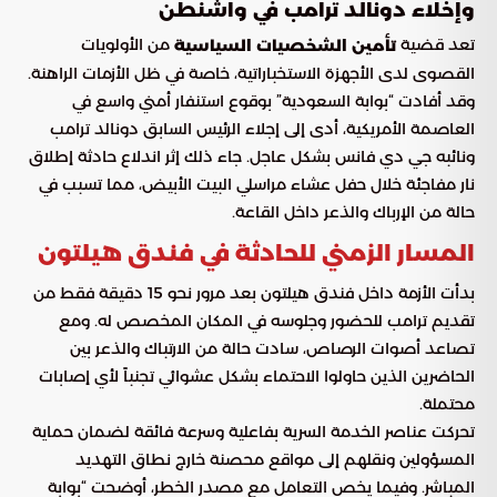
وإخلاء دونالد ترامب في واشنطن
تعد قضية
من الأولويات
تأمين الشخصيات السياسية
القصوى لدى الأجهزة الاستخباراتية، خاصة في ظل الأزمات الراهنة.
وقد أفادت “بوابة السعودية” بوقوع استنفار أمني واسع في
العاصمة الأمريكية، أدى إلى إجلاء الرئيس السابق دونالد ترامب
ونائبه جي دي فانس بشكل عاجل. جاء ذلك إثر اندلاع حادثة إطلاق
نار مفاجئة خلال حفل عشاء مراسلي البيت الأبيض، مما تسبب في
حالة من الإرباك والذعر داخل القاعة.
المسار الزمني للحادثة في فندق هيلتون
بدأت الأزمة داخل فندق هيلتون بعد مرور نحو 15 دقيقة فقط من
تقديم ترامب للحضور وجلوسه في المكان المخصص له. ومع
تصاعد أصوات الرصاص، سادت حالة من الارتباك والذعر بين
الحاضرين الذين حاولوا الاحتماء بشكل عشوائي تجنباً لأي إصابات
محتملة.
تحركت عناصر الخدمة السرية بفاعلية وسرعة فائقة لضمان حماية
المسؤولين ونقلهم إلى مواقع محصنة خارج نطاق التهديد
المباشر. وفيما يخص التعامل مع مصدر الخطر، أوضحت “بوابة