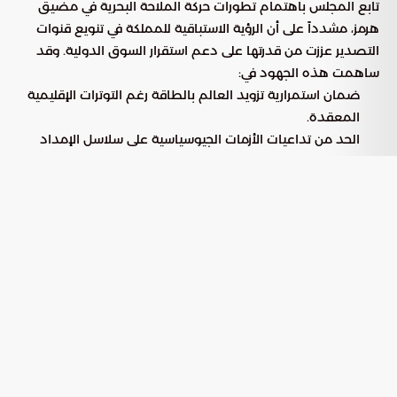
تابع المجلس باهتمام تطورات حركة الملاحة البحرية في مضيق
هرمز، مشدداً على أن الرؤية الاستباقية للمملكة في تنويع قنوات
التصدير عززت من قدرتها على دعم استقرار السوق الدولية. وقد
ساهمت هذه الجهود في:
ضمان استمرارية تزويد العالم بالطاقة رغم التوترات الإقليمية
المعقدة.
الحد من تداعيات الأزمات الجيوسياسية على سلاسل الإمداد
العالمية.
تفعيل مسارات تصدير بديلة أثبتت كفاءتها في أصعب الظروف
المناخية والسياسية.
مراجعة الملفات الاستراتيجية
والتنظيمية
وفقاً لما أوردته “بوابة السعودية”، فقد استعرض الاجتماع عدداً
من الموضوعات الحيوية التي تم بحثها بالتعاون مع الجهات
التشريعية والتنفيذية، وشملت:
نتائج الدراسات المشتركة مع مجلس الشورى حول القضايا
المدرجة.