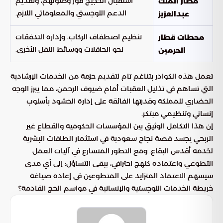
استقبال الحجيج فور وصولهم، وتقديم
مطار الملك
الدعم اللوجستي والمعلوماتي اللازم.
عبدالعزيز
تنظيم اصطفاف الركاب، وإدارة التدفقات
محطات قطار
نحو الحافلات ووسائط النقل الأخرى.
الحرمين
تعمل هذه الكوادر بتناغم تام لتقديم حزمة من الخدمات الإرشادية
التي تساهم في تذليل العقبات أمام ضيوف الرحمن، مما يبرز الوجه
الحضاري للمملكة وقدرتها الفائقة على إدارة الحشود بأسلوب
إنساني وتنظيمي مبتكر.
إن هذا التكامل الوثيق بين المؤسسات الحكومية والقطاع غير
الربحي يجسد قصة نجاح سعودية في استثمار الطاقات البشرية
لخدمة أقدس البقاع. ومع التطور المتسارع في آليات العمل
التطوعي واعتماده كنهج احترافي، يبقى التساؤل: إلى أي مدى
سيسهم الاعتماد المتزايد على المتطوعين في إعادة صياغة
خريطة الخدمات اللوجستية والإنسانية في مواسم الحج القادمة؟