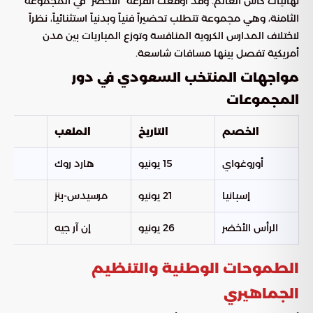
نهائيات كأس العالم. وقد أوقعت القرعة “الأخضر” في المجموعة
الثامنة، وهي مجموعة تتطلب تحضيراً فنياً وبدنياً استثنائياً، نظراً
لاختلاف المدارس الكروية المنافسة وتوزع المباريات بين مدن
أمريكية تفصل بينها مسافات شاسعة.
مواجهات المنتخب السعودي في دور
المجموعات
الخصم
التاريخ
الملعب
ال
أوروغواي
15 يونيو
هارد روك
إسبانيا
21 يونيو
مرسيدس-بنز
الرأس الأخضر
26 يونيو
إن آر جيه
هي
الطموحات الوطنية والتنظيم
الجماهيري