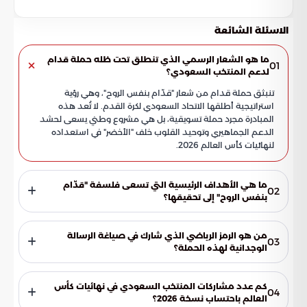
الاسئلة الشائعة
ما هو الشعار الرسمي الذي تنطلق تحت ظله حملة قدام
01
لدعم المنتخب السعودي؟
تنبثق حملة قدام من شعار "قدّام بنفس الروح"، وهي رؤية
استراتيجية أطلقها الاتحاد السعودي لكرة القدم. لا تُعد هذه
المبادرة مجرد حملة تسويقية، بل هي مشروع وطني يسعى لحشد
الدعم الجماهيري وتوحيد القلوب خلف "الأخضر" في استعداده
لنهائيات كأس العالم 2026.
ما هي الأهداف الرئيسية التي تسعى فلسفة "قدّام
02
بنفس الروح" إلى تحقيقها؟
تركز الفلسفة على دمج إرث الماضي بتطلعات المستقبل من خلال
ثلاثة محاور أساسية:
من هو الرمز الرياضي الذي شارك في صياغة الرسالة
03
الوجدانية لهذه الحملة؟
شارك الأسطورة ماجد عبدالله، الذي يعد أحد أبرز رموز الكرة
السعودية عبر تاريخها، في صياغة الرسالة الوجدانية لمبادرة "قدّام".
كم عدد مشاركات المنتخب السعودي في نهائيات كأس
04
ويهدف هذا الربط إلى استحضار أمجاد الماضي لبث روح الحماس
العالم باحتساب نسخة 2026؟