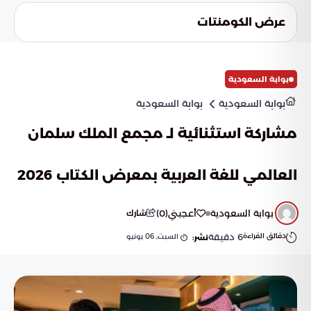
يسعى الوسط الرياضي للاستفادة من "روح قدّام" لتجاوز عقبات
عرض الكومنتات
المجموعة الثامنة. والهدف الجوهري هو العبور بالصقور إلى أدوار
إقصائية لم تتحقق في تاريخ مشاركات المملكة السابقة.
بوابة السعودية
بوابة السعودية
بوابة السعودية
مشاركة استثنائية لـ مجمع الملك سلمان
العالمي للغة العربية بمعرض الكتاب 2026
بوابة السعودية
أعجبني
(
0
)
شارك
دقائق القراءة
6
دقيقة
السبت, 06 يونيو
نشر: