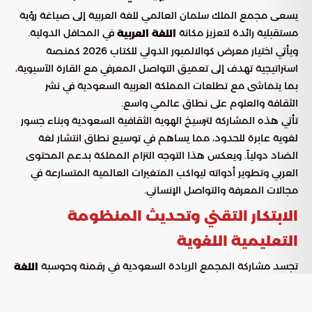
يسعى مجمع الملك سلمان العالمي للغة العربية إلى صياغة رؤية
مستقبلية رائدة لتعزيز مكانة
في المحافل الدولية.
اللغة العربية
ويأتي اختيار معرض كوالالمبور الدولي للكتاب 2026 كمنصة
استراتيجية تهدف إلى تعميق التواصل المعرفي مع القارة الآسيوية،
بما يتماشى مع تطلعات المملكة العربية السعودية في نشر
الثقافة والعلوم على نطاق عالمي واسع.
تأتي هذه المشاركة لترسيخ الهوية الثقافية السعودية وبناء جسور
لغوية عابرة للحدود، مما يساهم في توسيع نطاق انتشار لغة
الضاد دولياً. ويعكس هذا التوجه التزام المملكة بدعم المحتوى
العربي وتطوير أدواته ليواكب المتغيرات العالمية المتسارعة في
مجالات المعرفة والتواصل الإنساني.
الابتكار التقني وتحديث المنظومة
التعليمية اللغوية
تجسد مشاركة المجمع الريادة السعودية في رقمنة وحوسبة
اللغة
، حيث يتم استعراض حزمة متكاملة من التقنيات والبرامج
العربية
التدريبية المتقدمة. تهدف هذه الجهود إلى تأهيل الكوادر البشرية