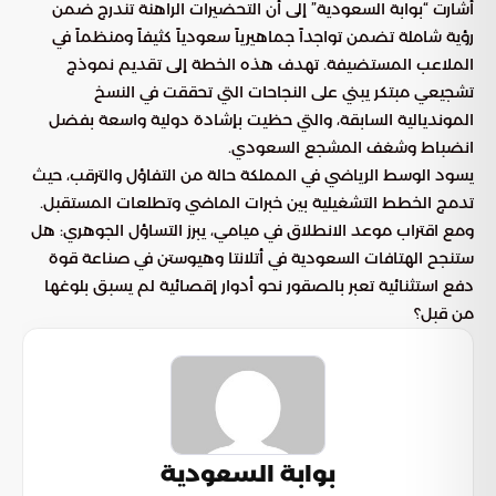
أشارت “بوابة السعودية” إلى أن التحضيرات الراهنة تندرج ضمن
رؤية شاملة تضمن تواجداً جماهيرياً سعودياً كثيفاً ومنظماً في
الملاعب المستضيفة. تهدف هذه الخطة إلى تقديم نموذج
تشجيعي مبتكر يبني على النجاحات التي تحققت في النسخ
المونديالية السابقة، والتي حظيت بإشادة دولية واسعة بفضل
انضباط وشغف المشجع السعودي.
يسود الوسط الرياضي في المملكة حالة من التفاؤل والترقب، حيث
تدمج الخطط التشغيلية بين خبرات الماضي وتطلعات المستقبل.
ومع اقتراب موعد الانطلاق في ميامي، يبرز التساؤل الجوهري: هل
ستنجح الهتافات السعودية في أتلانتا وهيوستن في صناعة قوة
دفع استثنائية تعبر بالصقور نحو أدوار إقصائية لم يسبق بلوغها
من قبل؟
بوابة السعودية