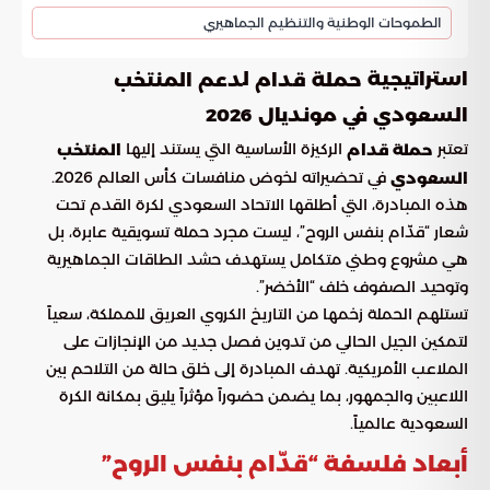
الطموحات الوطنية والتنظيم الجماهيري
استراتيجية
ل
حملة قدام
دعم المنتخب
السعودي في مونديال 2026
تعتبر
الركيزة الأساسية التي يستند إليها
حملة قدام
المنتخب
في تحضيراته لخوض منافسات كأس العالم 2026.
السعودي
هذه المبادرة، التي أطلقها الاتحاد السعودي لكرة القدم تحت
شعار “قدّام بنفس الروح”، ليست مجرد حملة تسويقية عابرة، بل
هي مشروع وطني متكامل يستهدف حشد الطاقات الجماهيرية
وتوحيد الصفوف خلف “الأخضر”.
تستلهم الحملة زخمها من التاريخ الكروي العريق للمملكة، سعياً
لتمكين الجيل الحالي من تدوين فصل جديد من الإنجازات على
الملاعب الأمريكية. تهدف المبادرة إلى خلق حالة من التلاحم بين
اللاعبين والجمهور، بما يضمن حضوراً مؤثراً يليق بمكانة الكرة
السعودية عالمياً.
أبعاد فلسفة “قدّام بنفس الروح”