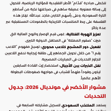
تتخطى مبادرة “قدّام” الأطر التقليدية للمؤازرة الرياضية، لتتحول
إلى رسالة معنوية عميقة ساهم في صياغتها نخبة من أساطير
الكرة السعودية، وعلى رأسهم الكابتن ماجد عبدالله. ترتكز هذه
الفلسفة على ربط المكتسبات التاريخية بالطموحات المستقبلية عبر
عدة ركائز:
غرس قيم الإصرار والروح العالية التي
تعزيز الهوية القتالية:
ميزت “صقور المملكة” في المحافل الدولية الكبرى.
ترسيخ مفهوم “اللاعب
تفعيل دور المشجع كلاعب محوري:
رقم 1” من خلال تحويل الجماهير إلى طاقة إيجابية تدفع اللاعبين
لتجاوز التحديات في المباريات المصيرية.
استحضار إرث القادة السابقين
نقل الخبرات بين الأجيال:
ليكون وقوداً ملهماً للشباب في مواجهة ضغوطات البطولة
الأهم عالمياً.
مشوار الأخضر في مونديال 2026: جدول
التحديات
يستعد
لتسجيل مشاركته السابعة في
المنتخب السعودي