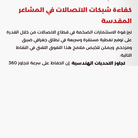
كفاءة شبكات الاتصالات في المشاعر
المقدسة
تبرز قوة الاستثمارات الضخمة في قطاع الاتصالات من خلال القدرة
على توفير تغطية مستقرة وسريعة في نطاق جغرافي ضيق
ومزدحم. ويمكن تلخيص ملامح هذا التفوق التقني في النقاط
التالية:
: إن الحفاظ على سرعة تتجاوز 360
تجاوز التحديات الهندسية
ميغابت وسط حشود بشرية هائلة يعد تحدياً تقنياً نجحت
المملكة في تجاوزه ببراعة، متفوقة بذلك على معايير عالمية
عديدة.
: لم يقتصر النجاح على الوصول
استمرارية وجودة الخدمة
لسرعات قياسية فحسب، بل امتد ليشمل استقرار الأداء وضمان
عدم الانقطاع تحت ضغط الاستخدام المكثف.
: تعزز هذه الأرقام مكانة المملكة كقوة
التنافسية الدولية
رقمية عالمية قادرة على تسخير التكنولوجيا لإدارة الخدمات
اللوجستية والأزمات بكفاءة متناهية.