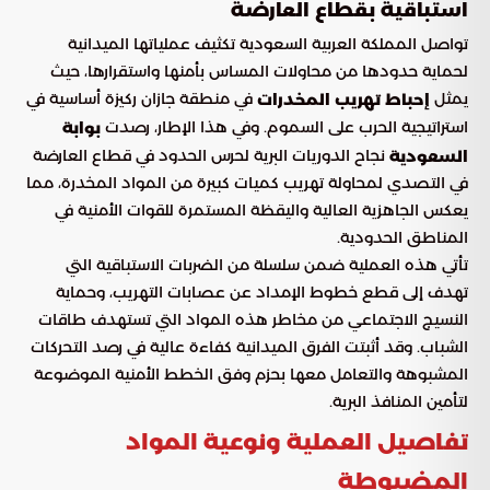
استباقية بقطاع العارضة
تواصل المملكة العربية السعودية تكثيف عملياتها الميدانية
لحماية حدودها من محاولات المساس بأمنها واستقرارها، حيث
يمثل
في منطقة جازان ركيزة أساسية في
إحباط تهريب المخدرات
استراتيجية الحرب على السموم. وفي هذا الإطار، رصدت
بوابة
نجاح الدوريات البرية لحرس الحدود في قطاع العارضة
السعودية
في التصدي لمحاولة تهريب كميات كبيرة من المواد المخدرة، مما
يعكس الجاهزية العالية واليقظة المستمرة للقوات الأمنية في
المناطق الحدودية.
تأتي هذه العملية ضمن سلسلة من الضربات الاستباقية التي
تهدف إلى قطع خطوط الإمداد عن عصابات التهريب، وحماية
النسيج الاجتماعي من مخاطر هذه المواد التي تستهدف طاقات
الشباب. وقد أثبتت الفرق الميدانية كفاءة عالية في رصد التحركات
المشبوهة والتعامل معها بحزم وفق الخطط الأمنية الموضوعة
لتأمين المنافذ البرية.
تفاصيل العملية ونوعية المواد
المضبوطة