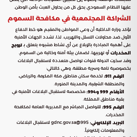
عليها النظام السعودي بحق كل من يحاول العبث بأمن الوطن.
الشراكة المجتمعية في مكافحة السموم
تؤكد وزارة الداخلية أن وعي المواطن والمقيم هو خط الدفاع
الأول ضد محاولات التسلل والتهريب. لذا، تشدد الجهات الأمنية
على أهمية المبادرة بالإبلاغ عن أي نشاط مشبوه يتعلق بـ
ترويج
أو تهريبها، لضمان بيئة آمنة وخالية من السموم.
المخدرات
وقد سخرت الدولة قنوات تواصل متعددة لاستقبال البلاغات
بخصوصية تامة وسرية مطلقة، وهي كالتالي:
لخدمة سكان مناطق مكة المكرمة، والرياض،
الرقم 911:
والمنطقة الشرقية، والمدينة المنورة.
مخصصة لاستقبال البلاغات الأمنية في
الأرقام 999 و994:
بقية مناطق المملكة.
للتواصل المباشر مع المديرية العامة لمكافحة
الرقم 995:
المخدرات.
995@gdnc.gov.sa لاستقبال البلاغات
البريد الإلكتروني:
والمعلومات إلكترونياً.