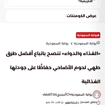
التكريمية؟
حجم الجهود المبذولة لتطوير المنظومة الخدمية المقدمة
تتمثل الغاية النهائية في ضمان حياة كريمة تليق بحجم التضحيات
لضيوف الرحمن من ذوي الأبطال.
الكبيرة التي قدمها ذوو هؤلاء الأسر في سبيل أمن واستقرار
عرض الكومنتات
المملكة. تهدف الدولة من خلال هذه البرامج إلى إيصال رسالة
تقدير عملية، مفادها أن الوطن لا ينسى أبناءه المخلصين ويعتني
بعائلاتهم بأفضل السبل الممكنة.
بوابة السعودية
بوابة السعودية
بوابة السعودية
«الغذاء والدواء» تنصح باتباع أفضل طرق
طهي لحوم الأضاحي حفاظًا على جودتها
الغذائية
بوابة السعودية
أعجبني
(
0
)
شارك
دقائق القراءة
5
دقيقة
الأحد, 24 مايو
نشر: