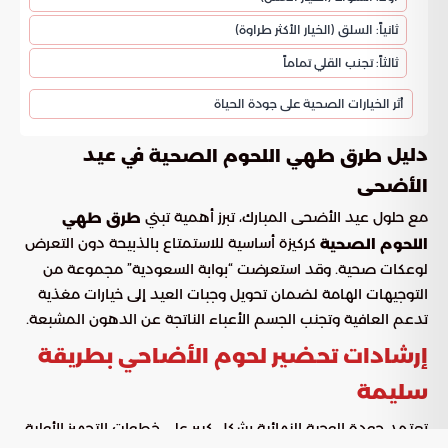
ثانياً: السلق (الخيار الأكثر طراوة)
ثالثاً: تجنب القلي تماماً
أثر الخيارات الصحية على جودة الحياة
دليل
في عيد
طرق طهي اللحوم الصحية
الأضحى
مع حلول عيد الأضحى المبارك، تبرز أهمية تبني
طرق طهي
كركيزة أساسية للاستمتاع بالذبيحة دون التعرض
اللحوم الصحية
لوعكات صحية. وقد استعرضت “بوابة السعودية” مجموعة من
التوجيهات الهامة لضمان تحويل وجبات العيد إلى خيارات مغذية
تدعم العافية وتجنب الجسم الأعباء الناتجة عن الدهون المشبعة.
إرشادات تحضير لحوم الأضاحي بطريقة
سليمة
تعتمد جودة الوجبة النهائية بشكل كبير على خطوات التجهيز الأولية،