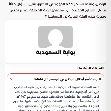
الوطن، وبينما تستمر هذه الجهود في التطور، يبقى السؤال مائلاً:
ما هي الآفاق الجديدة التي ستفتحها رؤية المملكة لتعزيز تمكين
ورعاية هذه الفئة الغالية في المستقبل؟
بوابة السعودية
الاسئلة الشائعة
01
رعاية أسر أبطال الوطن في موسم حج 1447هـ
تضع المملكة العربية السعودية خدمة حجاج ذوي شهداء الواجب
على رأس أولوياتها، انطلاقاً من التزامها الراسخ بتمكينهم من أداء
الركن الخامس بكل طمأنينة ووقار. وقد شهد موسم حج 1447هـ
تطوراً ملموساً في منظومة الاستضافة التي يشرف عليها صندوق
الشهداء والمصابين والأسرى والمفقودين. وأشارت تقارير بوابة
السعودية إلى أن هذه المبادرات تأتي كتجسيد حي لنهج الوفاء