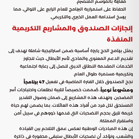
مقارنة بالموسم المنصرم.
الحفاظ على استمرارية البرنامج للعام الرابع على التوالي، مما
يرسخ استدامة العمل الخيري والتكريمي.
إنجازات الصندوق والمشاريع التكريمية
المنفذة
يمثل برنامج الحج ركيزة أساسية ضمن استراتيجية شاملة تهدف إلى
تقديم الدعم المعنوي والمادي لأسر الأبطال، حيث تتجاوز
الخدمات المقدمة النطاق الديني لتصل إلى رعاية اجتماعية
وتكريمية مستمرة طوال العام.
نجح الصندوق خلال الفترة الماضية في تفعيل
47 برنامجاً
، صُممت خصيصاً لتلبية تطلعات واحتياجات أسر
ومشروعاً نوعياً
المضحين. وتهدف هذه المشاريع إلى ضمان وصول التقدير
المستحق لكل فرد من أفراد هذه العائلات، بما يضمن لهم حياة
كريمة تليق بحجم التضحيات التي قدمها ذووهم في سبيل أمن
واستقرار المملكة.
إن هذه المبادرات الوطنية تعكس عمق التلاحم بين القيادة
والشعب، وتؤكد أن تضحيات الأبطال ستبقى محفورة في ذاكرة