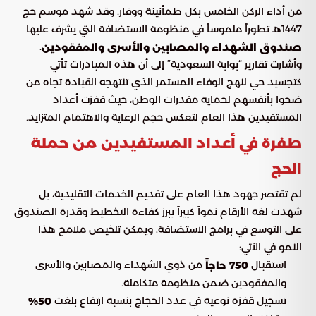
من أداء الركن الخامس بكل طمأنينة ووقار. وقد شهد موسم حج
1447هـ تطوراً ملموساً في منظومة الاستضافة التي يشرف عليها
.
صندوق الشهداء والمصابين والأسرى والمفقودين
وأشارت تقارير “بوابة السعودية” إلى أن هذه المبادرات تأتي
كتجسيد حي لنهج الوفاء المستمر الذي تنتهجه القيادة تجاه من
ضحوا بأنفسهم لحماية مقدرات الوطن، حيث قفزت أعداد
المستفيدين هذا العام لتعكس حجم الرعاية والاهتمام المتزايد.
طفرة في أعداد المستفيدين من حملة
الحج
لم تقتصر جهود هذا العام على تقديم الخدمات التقليدية، بل
شهدت لغة الأرقام نمواً كبيراً يبرز كفاءة التخطيط وقدرة الصندوق
على التوسع في برامج الاستضافة، ويمكن تلخيص ملامح هذا
النمو في الآتي:
استقبال
من ذوي الشهداء والمصابين والأسرى
750 حاجاً
والمفقودين ضمن منظومة متكاملة.
تسجيل قفزة نوعية في عدد الحجاج بنسبة ارتفاع بلغت
50%