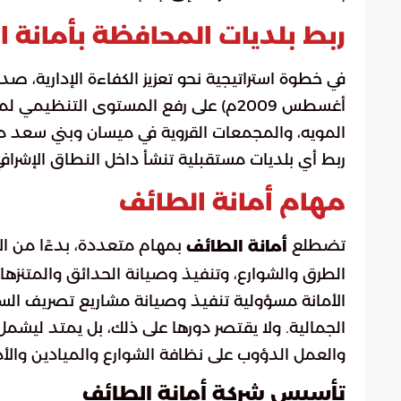
ربط بلديات المحافظة بأمانة 
أغسطس 2009م) على رفع المستوى التنظيمي
المويه، والمجمعات القروية في ميسان وبني سعد م
ربط أي بلديات مستقبلية تنشأ داخل النطاق الإشراف
مهام أمانة الطائف
تضطلع
بمهام متعددة، بدءًا من الإ
أمانة الطائف
الطرق والشوارع، وتنفيذ وصيانة الحدائق والمتنزها
الأمانة مسؤولية تنفيذ وصيانة مشاريع تصريف السي
الجمالية. ولا يقتصر دورها على ذلك، بل يمتد ليشم
والعمل الدؤوب على نظافة الشوارع والميادين والأم
تأسيس شركة أمانة الطائف