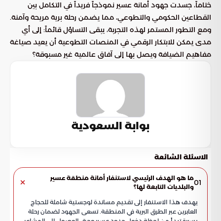
ختاماً، جسدت جهود أمانة عسير نموذجاً فريداً في التكامل بين
القطاعين الحكومي والتطوعي، مما يضمن رحلة برية مريحة وآمنة.
ومع التطور المستمر لهذه التجربة، يبقى التساؤل قائماً: إلى أي
مدى يمكن للابتكار الرقمي في المنصات التطوعية أن يعيد صياغة
مفاهيم الضيافة ويصل بها إلى آفاق عالمية غير مسبوقة؟
بوابة السعودية
الاسئلة الشائعة
ما هو الهدف الرئيسي لاستنفار أمانة منطقة عسير
01
والبلديات التابعة لها؟
يهدف هذا الاستنفار إلى تقديم مساندة لوجستية شاملة للحجاج
العابرين عبر الطرق البرية في المنطقة. تسعى الجهود لضمان رحلة
يسيرة تبدأ من لحظة دخول حدود عسير وحتى الوصول إلى المشاعر