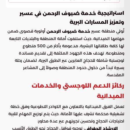
استراتيجية
خدمة ضيوف الرحمن في عسير
وتعزيز المسارات البرية
تُولي منطقة عسير
أولوية قصوى ضمن
خدمة ضيوف الرحمن
مهامها الميدانية، حيث استنفرت أمانة المنطقة والبلديات التابعة
لها كافة طاقاتها البشرية، مدعومة بأكثر من 500 متطوع
ومتطوعة. تهدف هذه الجهود المكثفة إلى تقديم مساندة
لوجستية شاملة للحجاج العابرين عبر الطرق البرية، لضمان رحلة
يسيرة تبدأ من دخول حدود المنطقة وصولاً إلى المشاعر
المقدسة.
ركائز الدعم اللوجستي والخدمات
الميدانية
تعمل الفرق الميدانية بالتعاون مع الكوادر التطوعية وفق خطة
تشغيلية محكمة تشرف عليها الأمانة، حيث يتم توزيع المهام لتلبية
احتياجات الحجاج وتحسين تجربتهم عبر عدة محاور:
: توجيه قوافل الحجاج نحو الطرق الأنسب
الإرشاد الجغرافي