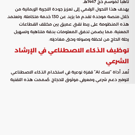
تأهباً لموسم حج 1447هـ.
يهدف هذا التحول الرقمي إلى تعزيز جودة التجربة الإيمانية من
خلال منصة موحدة تقدم ما يزيد عن 130 خدمة متكاملة. وتعتمد
هذه المنظومة على ربط تقني عميق بين مختلف القطاعات
المعنية، مما يضمن تدفق المعلومات بدقة متناهية وتسهيل
رحلة الحاج من لحظة وصوله وحتى مغادرته.
توظيف الذكاء الاصطناعي في الإرشاد
الشرعي
تُعد أداة “نسك AI” قفزة نوعية في استخدام الذكاء الاصطناعي
لتوفير دعم شرعي ومعرفي موثوق للحجاج. صُممت هذه التقنية
لتكون مساعداً ذكياً يُبسط فهم المناسك ويُجيب على التساؤلات
المعقدة، وتتمثل أبرز وظائفها في:
تقديم إجابات فورية ومعتمدة فقهياً لكافة استفسارات الحجاج
الشرعية.
مساعدة الحجيج في التخطيط المسبق لخطوات الرحلة بوضوح
ودقة.
توفير أدلة إرشادية مفصلة تضمن أداء العبادات وفقاً