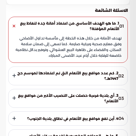
الاسئلة الشائعة
1. ما هو الهدف الأساسي من اعتماد أمانة جدة لنقاط بيع
01
الأنعام المؤقتة؟
تهدف الأمانة من خلال هذه الخطة إلى مأسسة تداول الأضاحي
وفق معايير صحية وبيئية صارمة. كما تسعى إلى ضمان سلامة
السكان، والقضاء على ظاهرة البيع العشوائي، وتوفير بدائل نظامية
خاضعة للرقابة خلال أيام عيد الأضحى المبارك.
2. كم عدد مواقع بيع الأنعام التي تم اعتمادها لموسم حج
02
1447هـ؟
اعتمدت أمانة محافظة جدة 10 نقاط بيع مؤقتة موزعة جغرافياً في
مختلف البلديات الفرعية. تعتمد هذه النقاط على السيارات
3. أي بلدية فرعية حصلت على النصيب الأكبر من مواقع بيع
03
المتنقلة لتسهيل الوصول إليها وضمان انسيابية الحركة المرورية
الأنعام؟
في الطرق الرئيسية.
تعتبر بلدية أم السلم الفرعية هي المنطقة التي تستحوذ على
النصيب الأكبر، حيث تم تخصيص أربعة مواقع استراتيجية فيها.
04
4. أين تقع مواقع بيع الأنعام في نطاق بلدية الجنوب؟
يعود ذلك لموقعها الحيوي وكثافة الطلب في المناطق المحيطة
بمسلخ الأمانة النموذجي وحي الحرازات.
تم تخصيص موقعين في بلدية الجنوب لخدمة السكان؛ الموقع
الأول يقع في حي الأجاويد وتحديداً في شارع المنذر بن حارثة. أما
5. ما هي المواقع المخصصة لخدمة سكان الأحياء