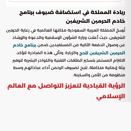
ريادة المملكة في استضافة ضيوف برنامج
خادم الحرمين الشريفين
تُرسخ المملكة العربية السعودية مكانتها العالمية في رعاية الحرمين
الشريفين، حيث أعلنت وزارة الشؤون الإسلامية والدعوة والإرشاد
عن وصول الدفعة الثانية من المستفيدين ضمن
برنامج خادم
والزيارة. وتأتي هذه المبادرة لتؤكد
الحرمين الشريفين للحج
الالتزام المستمر بتسخير الطاقات التقنية والكوادر البشرية لتوفير
بيئة إيمانية متكاملة، تتيح لضيوف الرحمن أداء عباداتهم وسط
منظومة من الأمن والسكينة.
الرؤية القيادية لتعزيز التواصل مع العالم
الإسلامي
يُجسد هذا البرنامج حرص القيادة الرشيدة على بناء قنوات تواصل
فاعلة مع المسلمين في مختلف أنحاء العالم. ولا يتوقف دور
البرنامج عند تسهيل أداء المناسك، بل يمتد لتحقيق أهداف
استراتيجية تشمل: