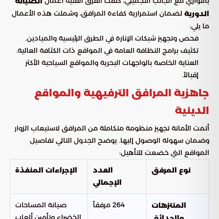
بالتوازي مع الجانب التجميلي، كثفت الفرق الفنية أعمال
الصيانة
لضمان استمرارية كفاءة المرافق، وشملت هذه الأعمال
الدورية
ما يلي:
فحص وتجهيز شبكات الإنارة في الطرق الرئيسية والميادين.
تكثيف برامج النظافة العامة في المواقع ذات الكثافة العالية.
العناية الخاصة بالواجهات البحرية والمواقع السياحية الأكثر
إقبالاً.
جاهزية المرافق الترفيهية والمواقع
الدينية
أتمت الأمانة تجهيز منظومة متكاملة من المرافق لاستيعاب الزوار
وضمان سهولة الوصول إليها. يوضح الجدول التالي تفاصيل
المواقع التي خضعت للتأهيل:
نوع المرفق
العدد
الإجراءات المنفذة
الإجمالي
264 مرفقاً
صيانة المساحات
المنتزهات
الخضراء وتأمين ألعاب
والحدائق