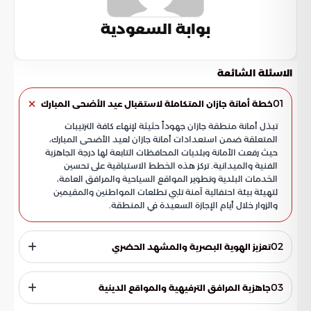
بوابة السعودية
الاسئلة الشائعة
01
خطة أمانة جازان المتكاملة لاستقبال عيد الأضحى المبارك
تبذل أمانة منطقة جازان جهوداً حثيثة لإنهاء كافة الترتيبات
المتعلقة ضمن استعدادات أمانة جازان لعيد الأضحى المبارك،
حيث رفعت الأمانة وبلديات المحافظات التابعة لها درجة الجاهزية
الفنية والميدانية. تركز هذه الخطط الاستباقية على تحسين
الخدمات البلدية وتطوير المواقع السياحية والمرافق العامة،
لتهيئة بيئة احتفالية آمنة تلبي تطلعات المواطنين والمقيمين
والزوار خلال أيام الإجازة السعيدة في المنطقة.
02
تعزيز الهوية البصرية والمشهد الحضري
أشارت التقارير إلى نجاح الفرق الميدانية في تركيب أكثر من 3,000
مجسم جمالي وإضاءات فنية مبتكرة، تم توزيعها بعناية في
03
جاهزية المرافق الترفيهية والمواقع الدينية
الميادين والتقاطعات الحيوية لإضفاء روح البهجة على شوارع
المنطقة. تأتي هذه الخطوات تماشياً مع مستهدفات تحسين
أتمت الأمانة تجهيز منظومة متكاملة من المرافق لاستيعاب الزوار