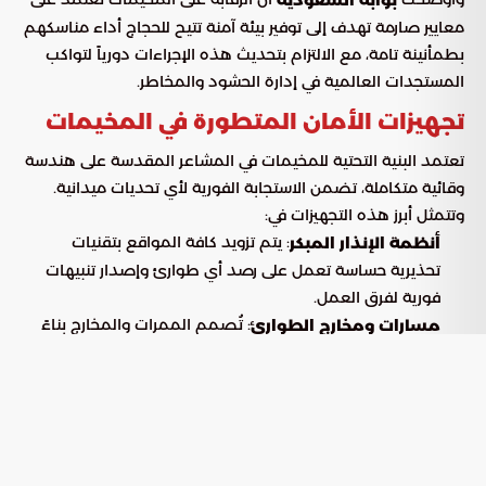
بوابة السعودية
معايير صارمة تهدف إلى توفير بيئة آمنة تتيح للحجاج أداء مناسكهم
بطمأنينة تامة، مع الالتزام بتحديث هذه الإجراءات دورياً لتواكب
المستجدات العالمية في إدارة الحشود والمخاطر.
تجهيزات الأمان المتطورة في المخيمات
تعتمد البنية التحتية للمخيمات في المشاعر المقدسة على هندسة
وقائية متكاملة، تضمن الاستجابة الفورية لأي تحديات ميدانية.
وتتمثل أبرز هذه التجهيزات في:
: يتم تزويد كافة المواقع بتقنيات
أنظمة الإنذار المبكر
تحذيرية حساسة تعمل على رصد أي طوارئ وإصدار تنبيهات
فورية لفرق العمل.
: تُصمم الممرات والمخارج بناءً
مسارات ومخارج الطوارئ
على معايير عالمية تضمن التدفق السلس للحجاج وتمنع
التكدس في حالات الإخلاء.
: تُمنع إقامة أي مخيم
المخططات الهندسية المعتمدة
دون الحصول على موافقة فنية شاملة تؤكد دمج متطلبات
السلامة كعنصر أساسي في “الكروكي” التنظيمي.