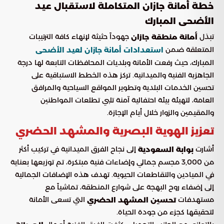
خطة أمانة جازان المتكاملة لاستقبال عيد
الأضحى المبارك
تبذل
جهوداً حثيثة لإنهاء كافة الترتيبات
أمانة منطقة جازان
المتعلقة ضمن
استعدادات أمانة جازان لعيد الأضحى
المبارك، حيث رفعت الأمانة وبلديات المحافظات التابعة لها درجة
الجاهزية الفنية والميدانية. تركز هذه الخطط الاستباقية على
تحسين الخدمات البلدية وتطوير المواقع السياحية والمرافق
العامة، لتهيئة بيئة احتفالية آمنة تلبي تطلعات المواطنين
والمقيمين والزوار خلال أيام الإجازة.
تعزيز الهوية البصرية والمشهد الحضري
أشارت
إلى نجاح الفرق الميدانية في تركيب أكثر
بوابة السعودية
من 3,000 مجسم جمالي وإضاءات فنية مبتكرة، تم توزيعها بعناية
في الميادين والتقاطعات الحيوية. تهدف هذه الإضافات الجمالية
إلى إضفاء روح البهجة على شوارع المنطقة، تماشياً مع
مستهدفات
التي تسعى الأمانة
تحسين المشهد الحضري
لتحقيقها كجزء من جودة الحياة.