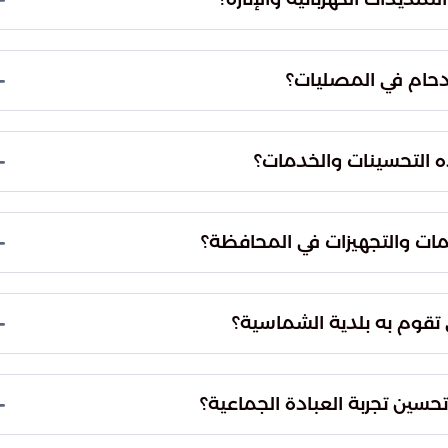
الجموع الغفيرة من المصلين.
المرافق الخدمية المرتبطة بمصليات العيد في
يدات الكهربائية وكفاءة أنظمة الإنارة، لضمان
 على راحة المصلين أثناء أداء الصلاة.
 مسارات وصول واضحة لتسهيل تدفق المصلين بيسر
منع التكدس والازدحام في الممرات الرئيسية، مما
 الدخول وحتى المغادرة.
ي في منطقة القصيم وإبراز جودة الإتقان في تقديم
لال هذه التحسينات إلى خلق مناخ إيماني يتواءم مع
لعات السكان وتليق بمكانة المملكة.
 في محافظة الشماسية والمراكز والقرى التابعة لها
ت شاملة ونوعية لضمان تجربة عبادة مريحة وسلسة لجميع
مبارك.
أدق تفاصيل التنظيم، خاصة في المواسم التي تشهد
ام بتطبيق المعايير التنظيمية الصارمة التي تسهم في
متميزاً في الإدارة البلدية.