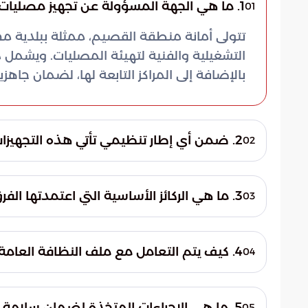
1. ما هي الجهة المسؤولة عن تجهيز مصليات العيد في محافظة الشماسية؟
01
تتولى أمانة منطقة القصيم، ممثلة ببلدية مح
التشغيلية والفنية لتهيئة المصليات. ويشمل
بالإضافة إلى المراكز التابعة لها، لضمان جاهز
2. ضمن أي إطار تنظيمي تأتي هذه التجهيزات المكثفة؟
02
تأتي هذه الاستعدادات ضمن خطة موسمية متك
تهدف هذه الخطة إلى توفير بيئة روحانية آمنة
3. ما هي الركائز الأساسية التي اعتمدتها الفرق الميدانية في خطة الصيانة؟
03
تملؤها السكينة والطمأنينة والارتقاء بجودة 
اعتمدت الفرق الميدانية استراتيجية شاملة ترتك
التشغيلية. تشمل هذه المسارات النظافة العامة
4. كيف يتم التعامل مع ملف النظافة العامة في مواقع المصليات؟
04
للمرافق، بالإضافة إلى وضع خطط دقيقة لتنظي
تتضمن الخطة تكثيف عمليات التنظيف للساحا
مكثف قبل حلول العيد. كما يتم العمل على إزا
5. ما هي الإجراءات المتخذة لضمان سلامة التمديدات الكهربائية والإنارة؟
05