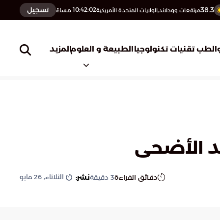
38.3
تسجيل
10:42:03
مساءً
مرتفعات وودلاند,الولايات المتحدة الأمريكية
المزيد
الطب
تقنيات تكنولوجيا
الطبيعة و العلوم
يد الأضحى
الثلاثاء, 26 مايو
دقائق القراءة
نشر:
3
دقيقة