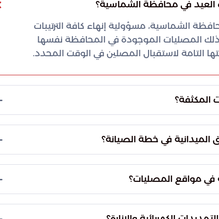
افظة الشماسية، مسؤولية إنهاء كافة الترتيبات
 ذلك المصليات الموجودة في المحافظة نفسها
يتها التامة لاستقبال المصلين في الوقت المحدد.
املة تضعها البلدية لاستقبال عيد الأضحى المبارك.
 ومريحة، تمكن المصلين من أداء شعائر العيد في أجواء
الخدمات المقدمة.
ز على ثلاثة مسارات تقنية وفنية رئيسية لرفع الكفاءة
 والإصحاح البيئي، والصيانة الفنية والكهربائية
م إدارة الحشود والحركة المرورية.
ت الداخلية والمناطق المحيطة بالمصليات بشكل
لة كافة المخلفات والنفايات لضمان توفير بيئة صحية