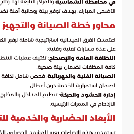
والمراكز التابعة لها. 
في محافظة الشماسية
الأضحى المبارك، بهدف توفير بيئة روحانية آمنة تض
محاور خطة الصيانة والتجهيز ا
اعتمدت الفرق الميدانية استراتيجية شاملة لرفع ال
على عدة مسارات تقنية وفنية:
: تكثيف عمليات التنظ
النظافة العامة والإصحاح
كافة المخلفات لضمان بيئة صحية.
: فحص شامل لكافة ال
الصيانة الفنية والكهربائية
لضمان استمرارية الخدمة دون أعطال.
: تنظيم المداخل والمخار
إدارة الحشود والحركة
الازدحام في الممرات الرئيسية.
الأبعاد الحضارية والخدمية لل
تستهدف هذه الإجراءات تعزيز المشهد الحضاري الذ