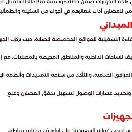
وتأتي هذه التجهيزات ضمن خطة موسمية متكاملة لاستقبال عي
من للمصلين أداء شعائرهم في أجواء من السكينة والطمأنين
لميداني
كفاءة التشغيلية للمواقع المخصصة للصلاة، حيث تركزت الجه
يف للساحات الداخلية والمناطق المحيطة بالمصليات، مع إزا
مرافق الخدمية، والتأكد من سلامة التمديدات وأنظمة الإن
ج وتحديد مسارات الوصول لتسهيل تدفق المصلين ومنع
تجهيزات
ي تحرص “بوابة السعودية” على إبرازه في مختلف مناطق