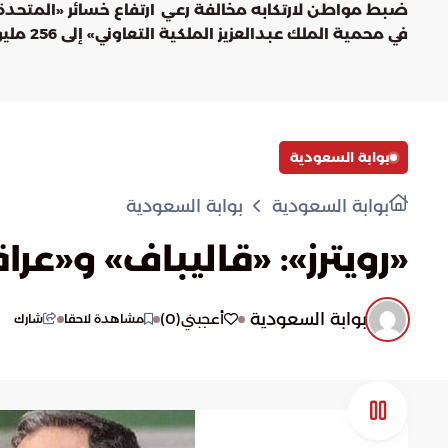
ضبط مواطن لارتكابه مخالفة رعي
ارتفاع خسائر «المتحدة
في محمية الملك عبدالعزيز الملكية
التعاوني» إ
بنهاية 2025
بوابة السعودية
بوابة السعودية
بوابة السعودية
«رويترز»: «قاليباف» و«ع
بوابة السعودية
)
0
(
أعجبني
مشاهدة لاحقا
شارك