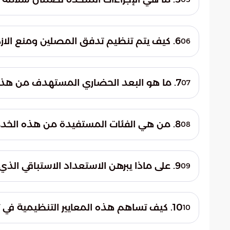
ونظيفة تليق بقدسية هذه الشعيرة الدينية وب
تقوم الفرق الفنية بإجراء فحص شامل لكافة 
المحافظة. ويشمل ذلك التأكد من سلامة التمد
6. كيف يتم تنظيم تدفق المصلين ومنع الازدحام في المصليات؟
06
استمرارية الخدمة دون أي أعطال تقنية قد تؤثر
يتم تنظيم المداخل والمخارج بدقة وتحديد
وسهولة. تهدف هذه الإجراءات التنظيمية إلى 
7. ما هو البعد الحضاري المستهدف من هذه التحسينات والخدمات؟
07
يضمن حركة انسيابية وآمنة للجميع منذ لحظة
تستهدف هذه الإجراءات تعزيز المشهد الحضار
الخدمات البلدية. تسعى الجهات المعنية من خ
8. من هي الفئات المستفيدة من هذه الخدمات والتجهيزات في المحافظة؟
08
قدسية العيد، مع تقديم خدمات نوعية تلبي تط
تستهدف التجهيزات كافة المواطنين والمقيمين
إدارياً. وتحرص البلدية على أن تكون الخدما
9. على ماذا يبرهن الاستعداد الاستباقي الذي تقوم به بلدية الشماسية؟
09
فئات المجتمع دون استثناء خلال أيام العيد ال
يبرهن هذا الاستعداد على الاهتمام البالغ ب
كثافة بشرية عالية جداً. كما يعكس مدى الالتز
10. كيف تساهم هذه المعايير التنظيمية في تحسين تجربة العبادة الجماعية؟
10
الارتقاء بتجربة العبادة الجماعية وجعلها نموذجاً 