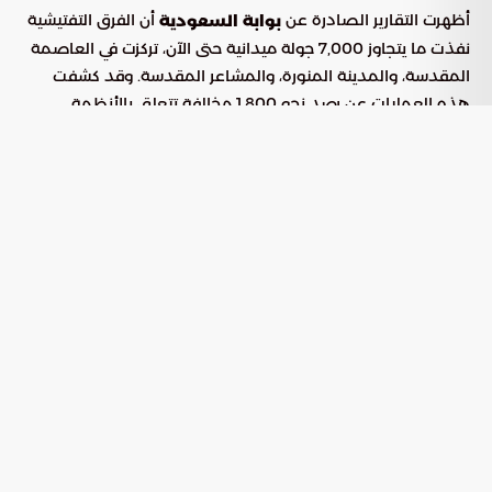
أظهرت التقارير الصادرة عن
أن الفرق التفتيشية
بوابة السعودية
نفذت ما يتجاوز 7,000 جولة ميدانية حتى الآن، تركزت في العاصمة
المقدسة، والمدينة المنورة، والمشاعر المقدسة. وقد كشفت
هذه العمليات عن رصد نحو 1,800 مخالفة تتعلق بالأنظمة
العمالية المتبعة، مما استدعى اتخاذ إجراءات تصحيحية فورية
لضمان سير العمل بانتظام.
القطاعات الحيوية تحت المجهر
شملت الجولات الرقابية مجموعة من الأنشطة الاقتصادية التي
ترتبط ارتباطاً وثيقاً بسلامة وراحة الحجاج، وأبرزها:
: لضمان جودة السكن وكفاية
الإيواء السياحي والفندقة
الكوادر.
: للتأكد من معايير الصحة والسلامة
الإعاشة والتموين
المهنية.
: لضمان انسيابية حركة الحجيج.
النقل والخدمات اللوجستية
: لمراقبة الامتثال للأنظمة
قطاع الذهب والمجوهرات
التجارية.
: للتحقق من كفاءة التعاقدات.
شركات حجاج الداخل والخارج