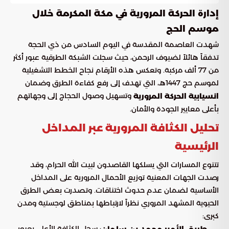
إدارة الحركة المرورية في مكة المكرمة خلال
موسم الحج
شهدت العاصمة المقدسة في اليوم السادس من ذي الحجة
تدفقاً هائلاً لضيوف الرحمن، حيث سجلت الشبكة الطرقية عبور أكثر
من 77 ألف مركبة. وتعكس هذه الأرقام نجاح الخطط التشغيلية
لموسم حج 1447هـ، التي تهدف إلى رفع كفاءة الطرق وضمان
وتسهيل وصول الحجاج إلى وجهاتهم
انسيابية الحركة المرورية
بأعلى معايير الجودة والأمان.
تحليل الكثافة المرورية عبر المداخل
الرئيسية
تتنوع المسارات التي يسلكها القاصدون لبيت الله الحرام، وقد
رصدت الجهات المعنية توزيع الأحمال المرورية على المداخل
الأساسية لضمان عدم حدوث اختناقات. وتصدرت بعض الطرق
الحيوية المشهد المروري نظراً لارتباطها بمناطق لوجستية ومدن
كبرى:
: سجل الكثافة الأعلى بعبور
طريق الأمير محمد بن سلمان