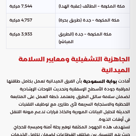
مكة المكرمة – الطائف (عقبة الهدا)
7,544 مركبة
مكة المكرمة – جدة (طريق بحرة)
4,757 مركبة
مكة المكرمة – جدة (الطريق
3,933 مركبة
المباشر)
الجاهزية التشغيلية ومعايير السلامة
الميدانية
أفادت
بأن الفرق الميدانية تعمل بكامل طاقتها
بوابة السعودية
لمراقبة جودة الأسطح الإسفلتية وتحديث اللوحات الإرشادية
لضمان سلامة سالكي الطرق. وتعتمد خطة العمل على المتابعة
اللحظية والاستجابة السريعة لأي طارئ، مع توظيف التقنيات
الحديثة لتحليل البيانات المرورية واتخاذ قرارات تدعم مرونة التنقل
في أوقات الذروة.
تستهدف هذه الجهود المكثفة توفير رحلة آمنة وميسرة للحجاج،
حيث يتم التنسيق بين مختلف القطاعات لضمان تكامل الخدمات