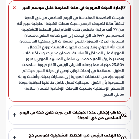
01
إدارة الحركة المرورية في مكة المكرمة خلال موسم الحج
شهدت العاصمة المقدسة في اليوم السادس من ذي الحجة
تدفقاً هائلاً لضيوف الرحمن، حيث سجلت الشبكة الطرقية عبور أكثر
من 77 ألف مركبة. وتعكس هذه الأرقام نجاح الخطط التشغيلية
لموسم حج 1447هـ، التي تهدف إلى رفع كفاءة الطرق وضمان
انسيابية الحركة المرورية. تتنوع المسارات التي يسلكها القاصدون
لبيت الله الحرام، وقد رصدت الجهات المعنية توزيع الأحمال
المرورية على المداخل الأساسية لضمان عدم حدوث اختناقات.
وتصدر طريق الأمير محمد بن سلمان المشهد المروري بعبور
23,804 مركبة، مما يجعله الشريان الرئيس الأكثر حيوية. ساهمت
الطرق المساندة في إحداث توازن نوعي في حركة السير، حيث تم
توجيه جزء من التدفقات المرورية إلى مسارات بديلة. وأفادت بوابة
السعودية بأن الفرق الميدانية تعمل بكامل طاقتها لمراقبة جودة
الأسطح الإسفلتية وتحديث اللوحات الإرشادية لضمان سلامة
سالكي الطرق.
ما هو إجمالي عدد المركبات التي عبرت طرق مكة في اليوم
02
السادس من ذي الحجة؟
سجلت الشبكة الطرقية في العاصمة المقدسة عبور أكثر من 77
ألف مركبة خلال ذلك اليوم، وهو ما يعكس حجم التدفق الهائل
ما الهدف الرئيس من الخطط التشغيلية لموسم حج
03