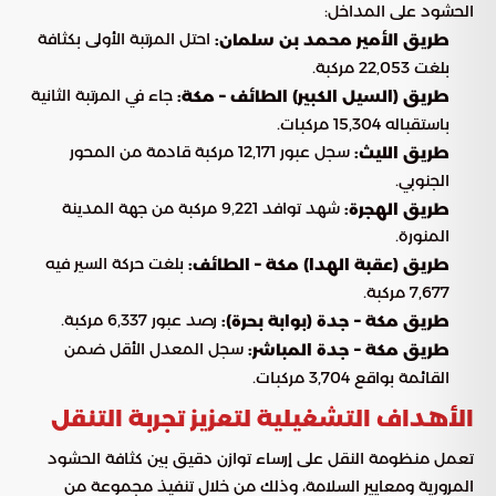
الحشود على المداخل:
احتل المرتبة الأولى بكثافة
طريق الأمير محمد بن سلمان:
بلغت 22,053 مركبة.
جاء في المرتبة الثانية
طريق (السيل الكبير) الطائف – مكة:
باستقباله 15,304 مركبات.
سجل عبور 12,171 مركبة قادمة من المحور
طريق الليث:
الجنوبي.
شهد توافد 9,221 مركبة من جهة المدينة
طريق الهجرة:
المنورة.
بلغت حركة السير فيه
طريق (عقبة الهدا) مكة – الطائف:
7,677 مركبة.
رصد عبور 6,337 مركبة.
طريق مكة – جدة (بوابة بحرة):
سجل المعدل الأقل ضمن
طريق مكة – جدة المباشر:
القائمة بواقع 3,704 مركبات.
الأهداف التشغيلية لتعزيز تجربة التنقل
تعمل منظومة النقل على إرساء توازن دقيق بين كثافة الحشود
المرورية ومعايير السلامة، وذلك من خلال تنفيذ مجموعة من