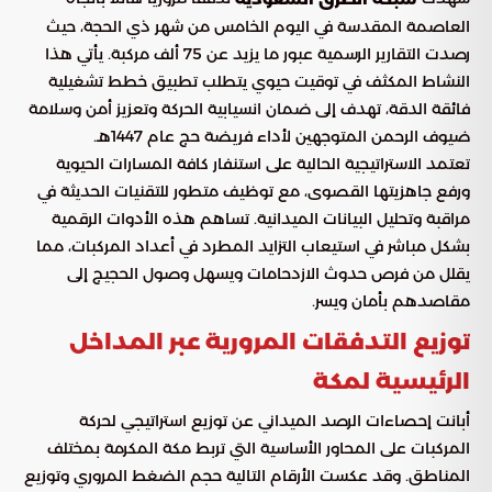
العاصمة المقدسة في اليوم الخامس من شهر ذي الحجة، حيث
رصدت التقارير الرسمية عبور ما يزيد عن 75 ألف مركبة. يأتي هذا
النشاط المكثف في توقيت حيوي يتطلب تطبيق خطط تشغيلية
فائقة الدقة، تهدف إلى ضمان انسيابية الحركة وتعزيز أمن وسلامة
ضيوف الرحمن المتوجهين لأداء فريضة حج عام 1447هـ.
تعتمد الاستراتيجية الحالية على استنفار كافة المسارات الحيوية
ورفع جاهزيتها القصوى، مع توظيف متطور للتقنيات الحديثة في
مراقبة وتحليل البيانات الميدانية. تساهم هذه الأدوات الرقمية
بشكل مباشر في استيعاب التزايد المطرد في أعداد المركبات، مما
يقلل من فرص حدوث الازدحامات ويسهل وصول الحجيج إلى
مقاصدهم بأمان ويسر.
توزيع التدفقات المرورية عبر المداخل
الرئيسية لمكة
أبانت إحصاءات الرصد الميداني عن توزيع استراتيجي لحركة
المركبات على المحاور الأساسية التي تربط مكة المكرمة بمختلف
المناطق. وقد عكست الأرقام التالية حجم الضغط المروري وتوزيع