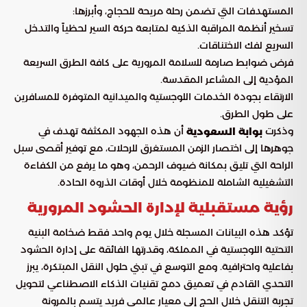
المستهدفات التي تضمن رحلة مريحة للحجاج، وأبرزها:
تسخير أنظمة المراقبة الذكية لمتابعة حركة السير لحظياً والتدخل
السريع لفك الاختناقات.
فرض ضوابط صارمة للسلامة المرورية على كافة الطرق السريعة
المؤدية إلى المشاعر المقدسة.
الارتقاء بجودة الخدمات اللوجستية والميدانية المتوفرة للمسافرين
على طول الطرق.
وذكرت
أن هذه الجهود المكثفة تهدف في
بوابة السعودية
جوهرها إلى اختصار الزمن المستغرق للرحلات، مع توفير أقصى سبل
الراحة التي تليق بمكانة ضيوف الرحمن، وهو ما يرفع من الكفاءة
التشغيلية الشاملة للمنظومة خلال أوقات الذروة الحادة.
رؤية مستقبلية لإدارة الحشود المرورية
تؤكد هذه البيانات المسجلة خلال يوم واحد فقط ضخامة البنية
التحتية اللوجستية في المملكة، وقدرتها الفائقة على إدارة الحشود
بفاعلية واحترافية. ومع التوسع في تبني حلول النقل المبتكرة، يبرز
التحدي القادم في تعميق دمج تقنيات الذكاء الاصطناعي لتحويل
تجربة التنقل خلال الحج إلى معيار عالمي فريد يتسم بالمرونة