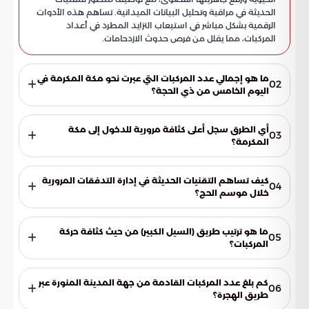
الحديثة في مراقبة وتحليل البيانات الميدانية. تساهم هذه الأدوات
الرقمية بشكل مباشر في استيعاب التزايد المطرد في أعداد
المركبات، مما يقلل من فرص حدوث الازدحامات.
ما هو إجمالي عدد المركبات التي عبرت نحو مكة المكرمة في
02
اليوم الخامس من ذي الحجة؟
رصدت التقارير الرسمية عبور ما يزيد عن 75 ألف مركبة باتجاه
العاصمة المقدسة خلال ذلك اليوم، مما يعكس حجم الجهود
أي الطرق سجل أعلى كثافة مرورية للدخول إلى مكة
03
المبذولة لتنظيم هذا التدفق الهائل لضيوف الرحمن.
المكرمة؟
احتل طريق الأمير محمد بن سلمان المرتبة الأولى من حيث كثافة
الحركة، حيث بلغت حركة المرور عليه 22,053 مركبة، مما يجعله
كيف تساهم التقنيات الحديثة في إدارة التدفقات المرورية
04
المحور الرئيسي الأكثر استخداماً في ذلك التوقيت.
خلال موسم الحج؟
تستخدم التقنيات الحديثة في مراقبة وتحليل البيانات الميدانية
لحظياً، مما يساعد في استيعاب الزيادة في أعداد المركبات، وتقليل
ما هو ترتيب طريق (السيل الكبير) من حيث كثافة حركة
05
فرص حدوث الازدحامات، وتسهيل وصول الحجيج إلى وجهاتهم
المركبات؟
بأمان ويسر.
جاء طريق (السيل الكبير) الرابط بين الطائف ومكة في المرتبة الثانية،
حيث سجل استقبال 15,304 مركبات، مؤكداً أهميته كشريان حيوي
كم بلغ عدد المركبات القادمة من جهة المدينة المنورة عبر
06
للقادمين من المنطقة الشرقية والوسطى.
طريق الهجرة؟