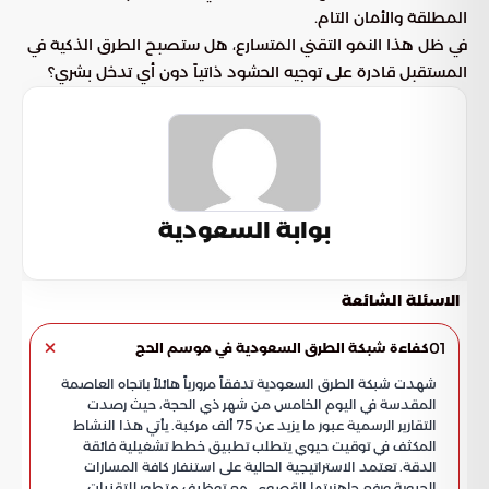
المطلقة والأمان التام.
في ظل هذا النمو التقني المتسارع، هل ستصبح الطرق الذكية في
المستقبل قادرة على توجيه الحشود ذاتياً دون أي تدخل بشري؟
بوابة السعودية
الاسئلة الشائعة
01
كفاءة شبكة الطرق السعودية في موسم الحج
شهدت شبكة الطرق السعودية تدفقاً مرورياً هائلاً باتجاه العاصمة
المقدسة في اليوم الخامس من شهر ذي الحجة، حيث رصدت
التقارير الرسمية عبور ما يزيد عن 75 ألف مركبة. يأتي هذا النشاط
المكثف في توقيت حيوي يتطلب تطبيق خطط تشغيلية فائقة
الدقة. تعتمد الاستراتيجية الحالية على استنفار كافة المسارات
الحيوية ورفع جاهزيتها القصوى، مع توظيف متطور للتقنيات